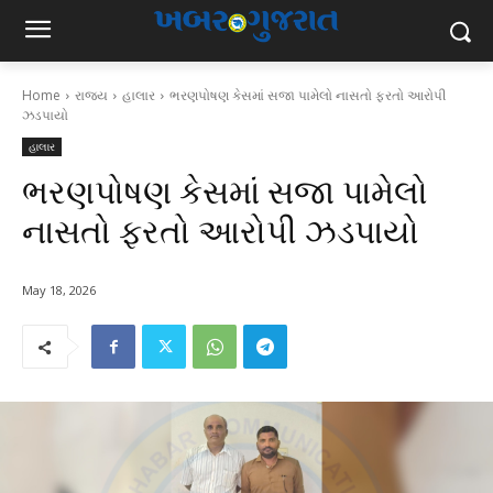
Home
રાજ્ય
હાલાર
ભરણપોષણ કેસમાં સજા પામેલો નાસતો ફરતો આરોપી
ઝડપાયો
હાલાર
ભરણપોષણ કેસમાં સજા પામેલો
નાસતો ફરતો આરોપી ઝડપાયો
May 18, 2026