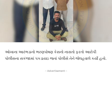
ઓખાના આરંભડાનો ભરણપોષણ કેસનો નાસતો ફરતો આરોપી
પોલીસના સકંજામાં પકડાયઇ જતાં પોલીસે તેને જેલહવાલે કર્યો હતો.
- Advertisement -