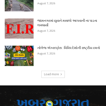
August 7, 2026
જામનગરમાં યુવાને મસાલો આપવાની ના પાડતા
લમધાર્યો
August 7, 2026
નોલેજ એક્સપ્રેસ : વિવિધ દેશોની રાષ્ટ્રીય રમતો
August 7, 2026
Load more