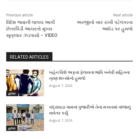
Previous article
Next article
વિદેશ જવાની લાલચ આપી
અરજીનો ખાર રાખી પટેલકાના
છેતરપિંડી આચરતો મુખ્ય
આધેડ પર હુમલો
સૂત્રધાર ઝડપાયો – VIDEO
RELATED ARTICLES
બહેન વિશે અફવા ફેલાવતા ભાવિ બનેવી સહિતના
ત્રણ શખ્સોનો હુમલો
August 7, 2026
હાલાર
ચંદ્રાવાડા ગામના પુજારીએ તેના મકાનમાં ગાંજાનું
વાવેતર કર્યું
August 7, 2026
હાલાર