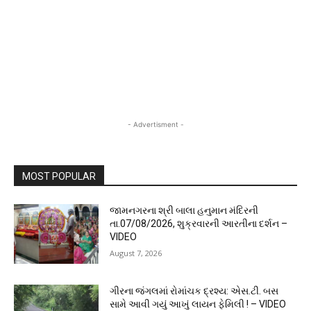
- Advertisment -
MOST POPULAR
જામનગરના શ્રી બાલા હનુમાન મંદિરની
તા.07/08/2026, શુક્રવારની આરતીના દર્શન –
VIDEO
August 7, 2026
ગીરના જંગલમાં રોમાંચક દ્રશ્ય: એસ.ટી. બસ
સામે આવી ગયું આખું લાયન ફેમિલી ! – VIDEO