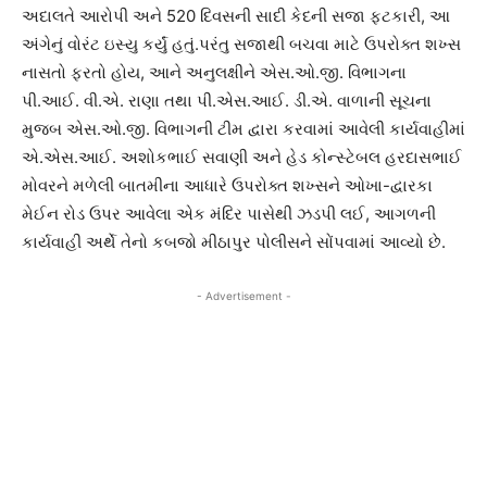
અદાલતે આરોપી અને 520 દિવસની સાદી કેદની સજા ફટકારી, આ
અંગેનું વોરંટ ઇસ્યુ કર્યું હતું.પરંતુ સજાથી બચવા માટે ઉપરોક્ત શખ્સ
નાસતો ફરતો હોય, આને અનુલક્ષીને એસ.ઓ.જી. વિભાગના
પી.આઈ. વી.એ. રાણા તથા પી.એસ.આઈ. ડી.એ. વાળાની સૂચના
મુજબ એસ.ઓ.જી. વિભાગની ટીમ દ્વારા કરવામાં આવેલી કાર્યવાહીમાં
એ.એસ.આઈ. અશોકભાઈ સવાણી અને હેડ કોન્સ્ટેબલ હરદાસભાઈ
મોવરને મળેલી બાતમીના આધારે ઉપરોક્ત શખ્સને ઓખા-દ્વારકા
મેઈન રોડ ઉપર આવેલા એક મંદિર પાસેથી ઝડપી લઈ, આગળની
કાર્યવાહી અર્થે તેનો કબજો મીઠાપુર પોલીસને સોંપવામાં આવ્યો છે.
- Advertisement -