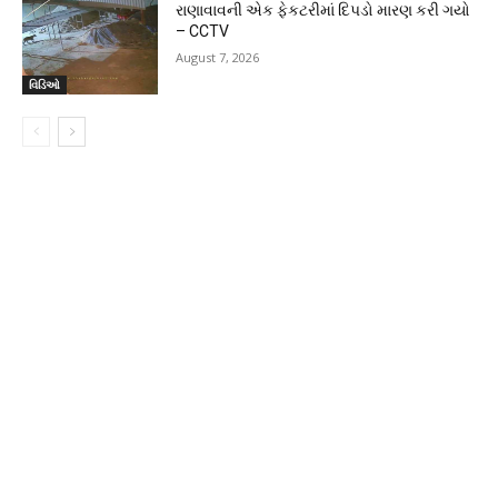
રાણાવાવની એક ફેકટરીમાં દિપડો મારણ કરી ગયો
– CCTV
August 7, 2026
વિડિઓ