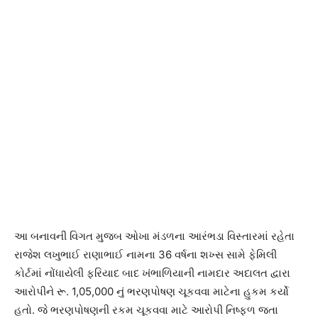
આ બનાવની વિગત મુજબ ઓખા મંડળના આરંભડા વિસ્તારમાં રહેતા
રાજેશ લખુભાઈ રાણાભાઈ નામના 36 વર્ષના શખ્સ સામે ફેમિલી
કોર્ટમાં નોંધાયેલી ફરિયાદ બાદ ખંભાળિયાની નામદાર અદાલત દ્વારા
આરોપીને રૂ. 1,05,000 નું ભરણપોષણ ચૂકવવા માટેના હુકમ કર્યો
હતો. જે ભરણપોષણની રકમ ચૂકવવા માટે આરોપી નિષ્ફળ જતા