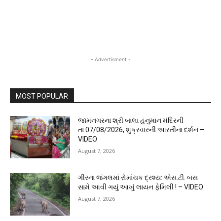
- Advertisment -
MOST POPULAR
જામનગરના શ્રી બાલા હનુમાન મંદિરની
તા.07/08/2026, શુક્રવારની આરતીના દર્શન –
VIDEO
August 7, 2026
ગીરના જંગલમાં રોમાંચક દ્રશ્ય: એસ.ટી. બસ
સામે આવી ગયું આખું લાયન ફેમિલી ! – VIDEO
August 7, 2026