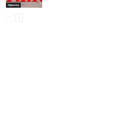
જામનગર