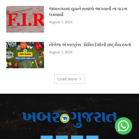
જામનગરમાં યુવાને મસાલો આપવાની ના પાડતા
લમધાર્યો
August 7, 2026
નોલેજ એક્સપ્રેસ : વિવિધ દેશોની રાષ્ટ્રીય રમતો
August 7, 2026
Load more