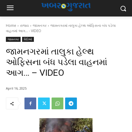
Home
રાજ્ય
જામનગર
જામનગરમાં તાલુકા હેલ્થ ઓફિસના બંધ પડેલા
વાહનમાં આગ... - VIDEO
જામનગર
વિડિઓ
જામનગરમાં તાલુકા હેલ્થ
ઓફિસના બંધ પડેલા વાહનમાં
આગ… – VIDEO
April 16, 2025