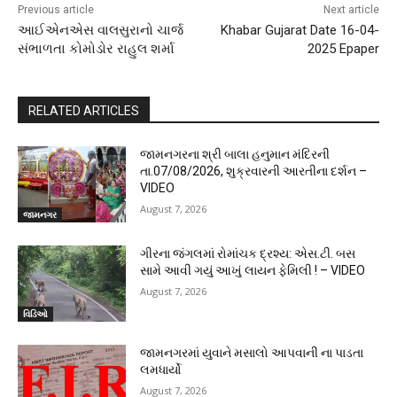
Previous article
Next article
આઈએનએસ વાલસુરાનો ચાર્જ
Khabar Gujarat Date 16-04-
સંભાળતા કોમોડોર રાહુલ શર્મા
2025 Epaper
RELATED ARTICLES
જામનગરના શ્રી બાલા હનુમાન મંદિરની
તા.07/08/2026, શુક્રવારની આરતીના દર્શન –
VIDEO
August 7, 2026
જામનગર
ગીરના જંગલમાં રોમાંચક દ્રશ્ય: એસ.ટી. બસ
સામે આવી ગયું આખું લાયન ફેમિલી ! – VIDEO
August 7, 2026
વિડિઓ
જામનગરમાં યુવાને મસાલો આપવાની ના પાડતા
લમધાર્યો
August 7, 2026