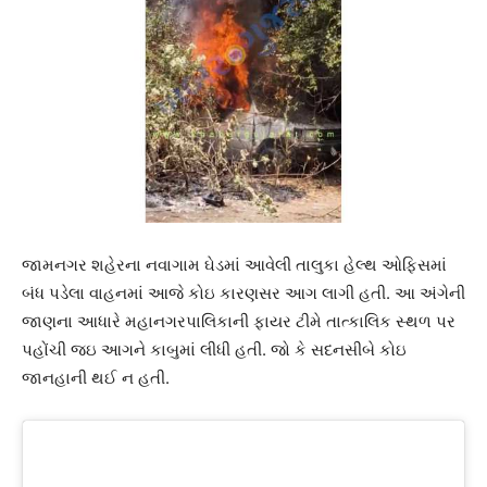
જામનગર શહેરના નવાગામ ઘેડમાં આવેલી તાલુકા હેલ્થ ઓફિસમાં
બંધ પડેલા વાહનમાં આજે કોઇ કારણસર આગ લાગી હતી. આ અંગેની
જાણના આધારે મહાનગરપાલિકાની ફાયર ટીમે તાત્કાલિક સ્થળ પર
પહોંચી જઇ આગને કાબુમાં લીધી હતી. જો કે સદનસીબે કોઇ
જાનહાની થઈ ન હતી.