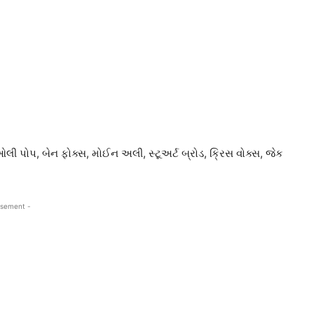
સ, ઓલી પોપ, બેન ફોક્સ, મોઈન અલી, સ્ટૂઅર્ટ બ્રોડ, ક્રિસ વોક્સ, જેક
isement -