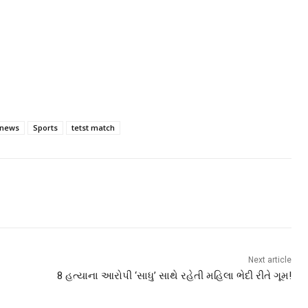
news
Sports
tetst match
Next article
8 હત્યાના આરોપી ‘સાધુ’ સાથે રહેતી મહિલા ભેદી રીતે ગૂમ!