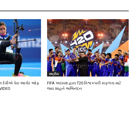
રાષ્ટ્રીય
ીતલ દેવીએ પેરા આર્ચર ઓફ
FIFA અધ્યક્ષ દ્વારા T20 વિશ્વકપની સફળતા માટે
 VIDEO
જય શાહને અભિનંદન