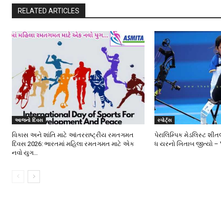
RELATED ARTICLES
આજનો દિવસ
સ્પોર્ટ્સ
વિકાસ અને શાંતિ માટે આંતરરાષ્ટ્રીય રમતગમત
પેરાલિમ્પિક મેડલિસ્ટ શ
દિવસ 2026: ભારતમાં મહિલા રમતગમત માટે એક
ધ યરનો ખિતાબ જીત્યો –
નવો યુગ…