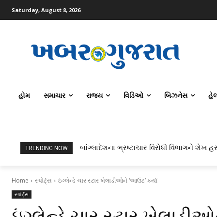
Saturday, August 8, 2026
હોમ
સમાચાર
રાજ્ય
વિડિઓ
બિઝનેસ
હે
બાંગ્લાદેશના ભ્રષ્ટાચાર વિરોધી વિભાગને શેખ હસ
TRENDING NOW
Home
સ્પોર્ટ્સ
ઇંગ્લેન્ડે ચાર સ્ટાર ખેલાડીઓને ‘આઉટ’ કર્યા
સ્પોર્ટ્સ
ઇંગ્લેન્ડે ચાર સ્ટાર ખેલાડી