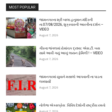
MOST POPULAR
જામનગરના શ્રી બાલા હનુમાન મંદિરની
તા.07/08/2026, શુક્રવારની આરતીના દર્શન –
VIDEO
August 7, 2026
ગીરના જંગલમાં રોમાંચક દ્રશ્ય: એસ.ટી. બસ
સામે આવી ગયું આખું લાયન ફેમિલી ! – VIDEO
August 7, 2026
જામનગરમાં યુવાને મસાલો આપવાની ના પાડતા
લમધાર્યો
August 7, 2026
નોલેજ એક્સપ્રેસ : વિવિધ દેશોની રાષ્ટ્રીય રમતો
August 7, 2026