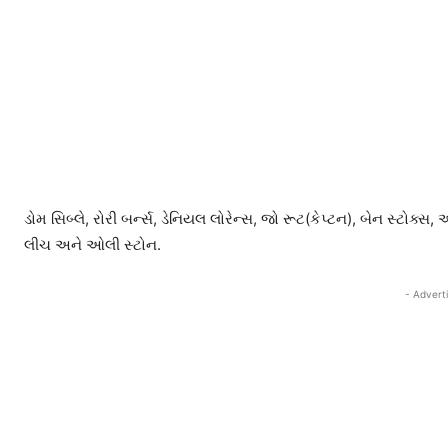
ડોમ સિબ્લે, રોરી બર્ન્સ, ડેનિયલ લોરેન્સ, જો રૂટ(કેપ્ટન), બેન સ્ટોક્
લીચ અને ઓલી સ્ટોન.
- Advert