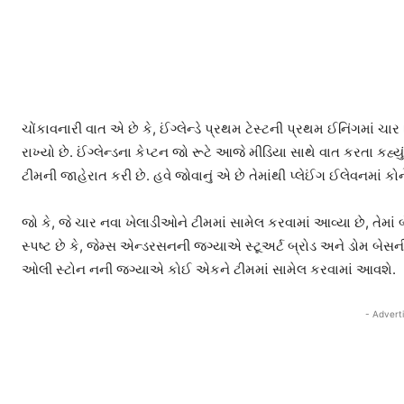
ચોંકાવનારી વાત એ છે કે, ઈંગ્લેન્ડે પ્રથમ ટેસ્ટની પ્રથમ ઈનિંગમાં 
રાખ્યો છે. ઈંગ્લેન્ડના કેપ્ટન જો રૂટે આજે મીડિયા સાથે વાત કરતા કહ્યુ
ટીમની જાહેરાત કરી છે. હવે જોવાનું એ છે તેમાંથી પ્લેઈંગ ઈલેવનમાં કોન
જો કે, જે ચાર નવા ખેલાડીઓને ટીમમાં સામેલ કરવામાં આવ્યા છે, તેમાં 
સ્પષ્ટ છે કે, જેમ્સ એન્ડરસનની જગ્યાએ સ્ટૂઅર્ટ બ્રોડ અને ડોમ બે
ઓલી સ્ટોન નની જગ્યાએ કોઈ એકને ટીમમાં સામેલ કરવામાં આવશે.
- Advert