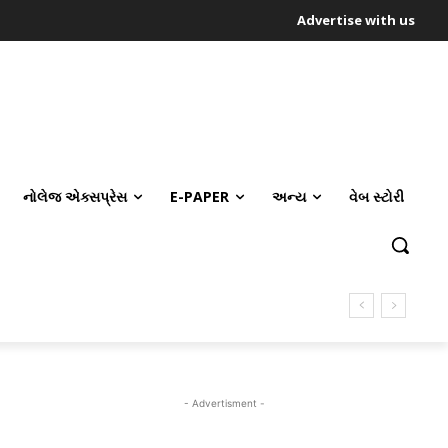
Advertise with us
નોલેજ એક્સપ્રેસ
E-PAPER
અન્ય
વેબ સ્ટોરી
- Advertisment -