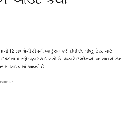
તાની 12 સભ્યોની ટીમની જાહેરાત કરી દીધી છે. બીજી ટેસ્ટ માટે
ર્ચર ઈજાના કારણે બહાર થઈ ગયો છે. જ્યારે ઈંગ્લેન્ડની બદલાવ નીતિના
રામ આપવામાં આવ્યો છે.
isement -