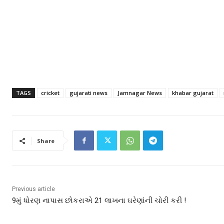
TAGS
cricket
gujarati news
Jamnagar News
khabar gujarat
Share
Previous article
9મું ધોરણ નાપાસ છોકરાએ 21 લાખના ઘરેણાંની ચોરી કરી !