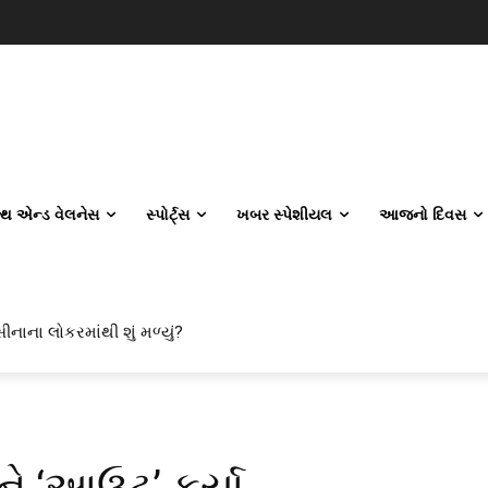
લ્થ એન્ડ વેલનેસ
સ્પોર્ટ્સ
ખબર સ્પેશીયલ
આજનો દિવસ
ીનાના લોકરમાંથી શું મળ્યું?
ઓને ‘આઉટ’ કર્યા