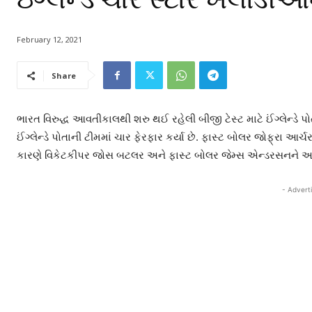
February 12, 2021
Share
ભારત વિરુદ્ધ આવતીકાલથી શરુ થઈ રહેલી બીજી ટેસ્ટ માટે ઈંગ્લેન્ડે પો
ઈંગ્લેન્ડે પોતાની ટીમમાં ચાર ફેરફાર કર્યા છે. ફાસ્ટ બોલર જોફ્રા આ
કારણે વિકેટકીપર જોસ બટલર અને ફાસ્ટ બોલર જેમ્સ એન્ડરસનને આ
- Advert