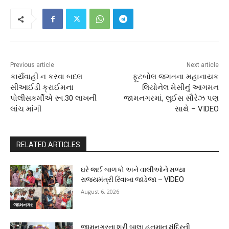
Previous article
Next article
કાર્યવાહી ન કરવા બદલ
ફૂટબોલ જગતના મહાનાયક
સીઆઈડી ક્રાઈમના
લિયોનેલ મેસીનું આગમન
પોલીસકર્મીએ રૂા.30 લાખની
જામનગરમાં, લુઈસ સૌરેઝ પણ
લાંચ માંગી
સાથે – VIDEO
RELATED ARTICLES
ઘરે જઈ બાળકો અને વાલીઓને મળ્યા
રાજ્યમંત્રી રિવાબા જાડેજા – VIDEO
August 6, 2026
જામનગર
જામનગરના શ્રી બાલા હનુમાન મંદિરની