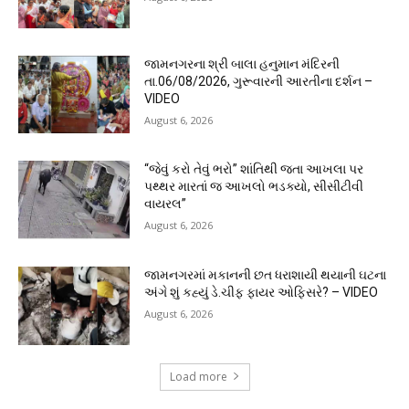
જામનગરના શ્રી બાલા હનુમાન મંદિરની
તા.06/08/2026, ગુરૂવારની આરતીના દર્શન –
VIDEO
August 6, 2026
“જેવું કરો તેવું ભરો” શાંતિથી જતા આખલા પર
પથ્થર મારતાં જ આખલો ભડક્યો, સીસીટીવી
વાયરલ”
August 6, 2026
જામનગરમાં મકાનની છત ધરાશાયી થયાની ઘટના
અંગે શું કહ્યું ડે.ચીફ ફાયર ઓફિસરે? – VIDEO
August 6, 2026
Load more