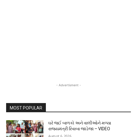
- Advertisment -
MOST POPULAR
ઘરે જઈ બાળકો અને વાલીઓને મળ્યા
રાજ્યમંત્રી રિવાબા જાડેજા – VIDEO
August 6, 2026