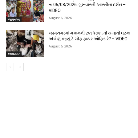
તા.06/08/2026, ગુરૂવારની આરતીના દર્શન –
VIDEO
August 6, 2026
જામનગર
જામનગરમાં મકાનની છત ધરાશાયી થયાની ઘટના
અંગે શું કહ્યું ડે.ચીફ ફાયર ઓફિસરે? – VIDEO
August 6, 2026
જામનગર