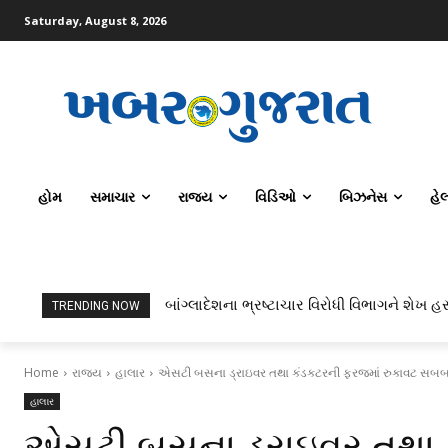
Saturday, August 8, 2026
હોમ
સમાચાર
રાજ્ય
વિડિઓ
બિઝનેસ
હે
બાંગ્લાદેશના ભ્રષ્ટાચાર વિરોધી વિભાગને શેખ હસ
TRENDING NOW
Home
રાજ્ય
હાલાર
એસટી બસના ડ્રાઇવર તથા કંડકટરની ફરજમાં રુકાવટ સબબ 
હાલાર
એસટી બસના ડ્રાઇવર તથા 