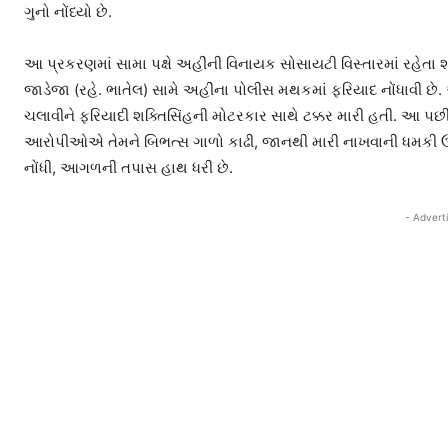
ગુનો નોંધ્યો છે.
આ પ્રકરણમાં સામા પક્ષે અહીંની વિનાયક સોસાયટી વિસ્તારમાં રહેતા
જાડેજા (રહે. ભાતેલ) સામે અહીંના પોલીસ મથકમાં ફરિયાદ નોંધાવી છ
ચલાવીને ફરિયાદી શક્તિસિંહની મોટરકાર સાથે ટક્કર મારી હતી. આ પ
આરોપીઓએ તેમને બિભત્સ ગાળો કાઢી, જાનથી મારી નાખવાની ધમકી ઉચ્ચ
નોંધી, આગળની તપાસ હાથ ધરી છે.
- Advert