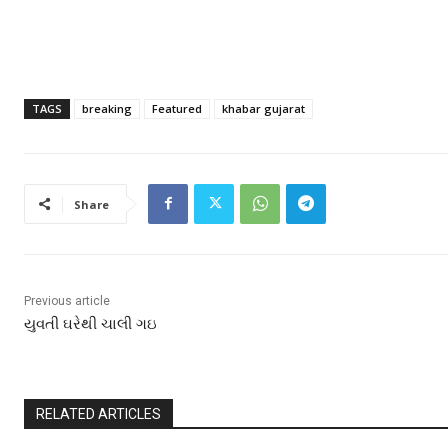
TAGS
breaking
Featured
khabar gujarat
Share
Previous article
યુવતી ઘરેથી ચાલી ગઇ
RELATED ARTICLES