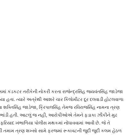
ં કંડકટર તરીકેની નોકરી કરતા રાજેન્દ્રસિંહ જયવંતસિંહ જાડેજા
યા હતા. ત્યારે અત્રેથી આશરે ચાર કિલોમીટર દૂર દલવાડી હોટલવાળા
ા શક્તિસિંહ જાડેજા, ક્રિપાલસિંહ તેમજ રવિરાજસિંહ નામના ત્રણ
ભાંડી હતી. આટલું જ નહીં, આરોપીઓએ તેમને ફડાકા ઝીંકીને મુઢ
યાદ ખંભાળિયા પોલીસ મથકમાં નોંધાવવામાં આવી છે. જે તે
થી તમામ ત્રણ શખ્સો સામે ફરજમાં રૂકાવટની જુદી જુદી કલમ હેઠળ