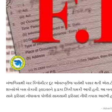
ખંભાળિયાથી ચાર કિલોમીટર દૂર ઓવરબ્રીજ પાસેથી પસાર થતી એસ.ટી
શખ્સોએ બસ રોકાવી ડ્રાઇવરને ફડાકા ઝિંકી ધમકી આપી હતી. આ બનાવમ
સામે ફરિયાદ નોંધાવાતા પોલીસે સામસામી ફરિયાદ નોેંધી તપાસ આરંભી 
- Advert