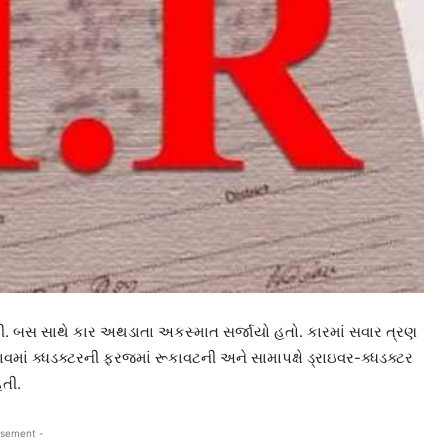
. બસ સાથે કાર અથડાતા અકસ્માત સર્જાયો હતો. કારમાં સવાર ત્રણ
ાં ક્ધડક્ટરની ફરજમાં રૂકાવટની અને સામાપક્ષે ડ્રાઇવર-ક્ધડક્ટર
હતી.
isement -