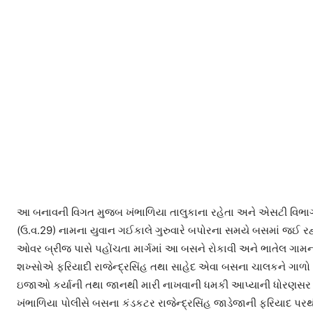
આ બનાવની વિગત મુજબ ખંભાળિયા તાલુકાના રહેતા અને એસટી વિભાગમા
(ઉ.વ.29) નામના યુવાન ગઈકાલે ગુરુવારે બપોરના સમયે બસમાં જઈ રહ્
ઓવર બ્રીજ પાસે પહોંચતા માર્ગમાં આ બસને રોકાવી અને ભાતેલ ગામન
શખ્સોએ ફરિયાદી રાજેન્દ્રસિંહ તથા સાહેદ એવા બસના ચાલકને ગાળો 
ઇજાઓ કર્યાની તથા જાનથી મારી નાખવાની ધમકી આપ્યાની ધોરણસર ફરિ
ખંભાળિયા પોલીસે બસના કંડકટર રાજેન્દ્રસિંહ જાડેજાની ફરિયાદ પર