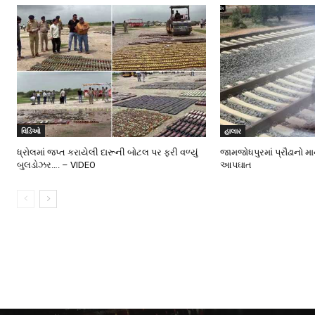
વિડિઓ
હાલાર
ધ્રોલમાં જપ્ત કરાયેલી દારૂની બોટલ પર ફરી વળ્યું
જામજોધપુરમાં પ્રૌઢાનો મ
બુલડોઝર…. – VIDEO
આપઘાત