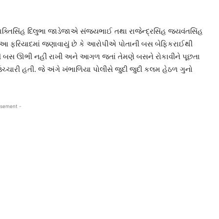
 શક્તિસિંહ દિલુભા જાડેજાએ સંજયભાઈ તથા રાજેન્દ્રસિંહ જયવંતસિંહ
ે. આ ફરિયાદમાં જણાવાયું છે કે આરોપીએ પોતાની બસ બેફિકરાઈથી
છી બસ ઊભી નહીં રાખી અને આગળ જતાં તેમણે બસને રોકાવીને પૂછતા
ારી હતી. જે અંગે ખંભાળિયા પોલીસે જુદી જુદી કલમ હેઠળ ગુનો
isement -