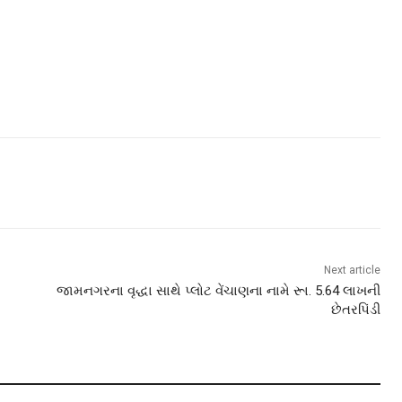
Next article
જામનગરના વૃદ્ધા સાથે પ્લોટ વેંચાણના નામે રૂા. 5.64 લાખની
છેતરપિંડી