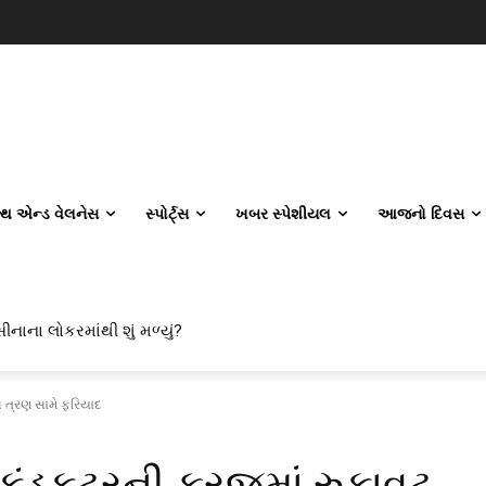
લ્થ એન્ડ વેલનેસ
સ્પોર્ટ્સ
ખબર સ્પેશીયલ
આજનો દિવસ
ીનાના લોકરમાંથી શું મળ્યું?
ત્રણ સામે ફરિયાદ
કંડકટરની ફરજમાં રુકાવટ