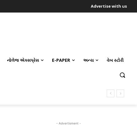
Advertise with us
નોલેજ એક્સપ્રેસ
E-PAPER
અન્ય
વેબ સ્ટોરી
- Advertisment -