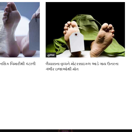
હાલાર
ાનસિક બિમારીથી કંટાળી
લૈયારાના વૃઘ્ધને મોટરસાઇકલ આડે ગાય ઉતરતા
ગંભીર ઇજાઓથી મોત