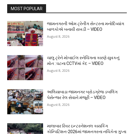
MOST POPULAR
જામનગરની ઓમ ટ્રેનીંગ સેન્ટરના મનોદિવ્યાંગ
બાળકોએ બનાવી રાખડી – VIDEO
August 8, 2026
ચાલુ ટ્રેને મોબાઈલ સ્નેચિંગના કારણે યુવકનું
મોત : ઘટના CCTVમાં કેદ – VIDEO
August 8, 2026
અલિયાબાડા-જામનગર બ્રોડગ્રેજ ડબલિંગ
પેસેન્જર રેલ સેવાને મંજૂરી – VIDEO
August 8, 2026
માલાબાર રિવર ઇન્ટરનેશનલ કાયકિંગ
કોમ્પિટિશન-2026માં જામનગરના નચિકેતા ગુપ્તા