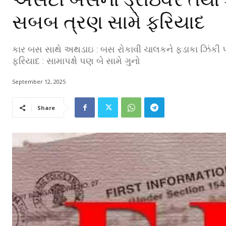
સબબ ત્રણ સામે ફરિયાદ
કાર બસ સાથે અથડાઇ : બસ રોકાવી ચાલકને ફડાકા ઝિંકી પતાવ
ફરિયાદ : સામાપક્ષે પણ બે સામે ગુનો
September 12, 2025
Share