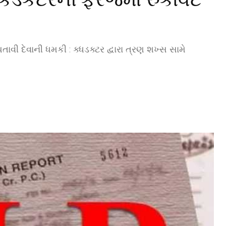
ી દેવાની ધમકી : ક્ધડક્ટર દ્વારા ત્રણ શખ્સ સામે