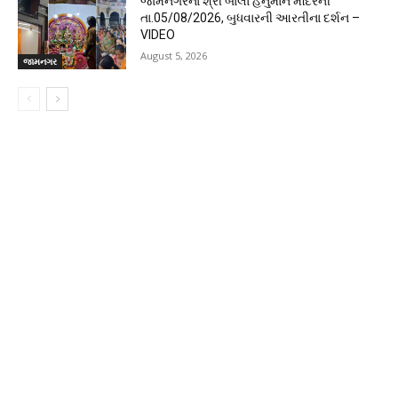
જામનગરના શ્રી બાલા હનુમાન મંદિરની
તા.05/08/2026, બુધવારની આરતીના દર્શન –
VIDEO
August 5, 2026
જામનગર