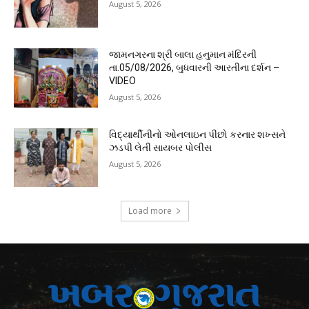
August 5, 2026
જામનગરના શ્રી બાલા હનુમાન મંદિરની
તા.05/08/2026, બુધવારની આરતીના દર્શન –
VIDEO
August 5, 2026
વિદ્યાર્થીનીનો ઓનલાઇન પીછો કરનાર શખ્સને
ઝડપી લેતી સાયબર પોલીસ
August 5, 2026
Load more