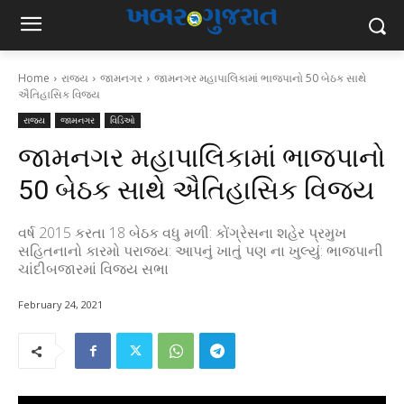
Home
રાજ્ય
જામનગર
જામનગર મહાપાલિકામાં ભાજપાનો 50 બેઠક સાથે
ઐતિહાસિક વિજય
રાજ્ય
જામનગર
વિડિઓ
જામનગર મહાપાલિકામાં ભાજપાનો
50 બેઠક સાથે ઐતિહાસિક વિજય
વર્ષ 2015 કરતા 18 બેઠક વધુ મળી: કોંગ્રેસના શહેર પ્રમુખ
સહિતનાનો કારમો પરાજય: આપનું ખાતું પણ ના ખુલ્યું: ભાજપાની
ચાંદીબજારમાં વિજય સભા
February 24, 2021