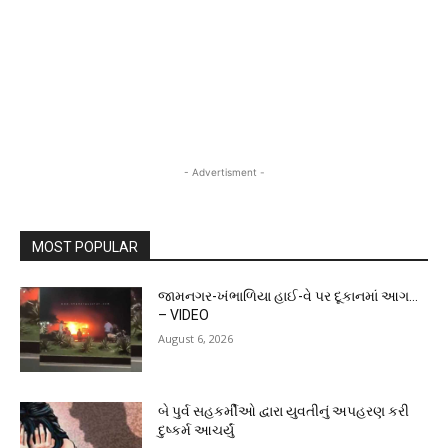
- Advertisment -
MOST POPULAR
જામનગર-ખંભાળિયા હાઈ-વે પર દૂકાનમાં આગ…
– VIDEO
August 6, 2026
બે પુર્વ સહકર્મીઓ દ્વારા યુવતીનું અપહરણ કરી
દુષ્કર્મ આચર્યું