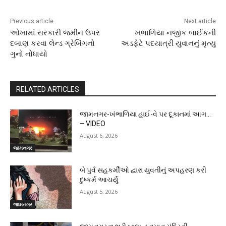
Previous article
Next article
ઓખામાં સરકારી જમીન ઉપર
ખંભાળિયા નજીક બાઈકની
દબાણ કરવા લેન્ડ ગ્રેબિંગનો
અડફેટે પદયાત્રી યુવાનનું મૃત્યુ
ગુનો નોંધાયો
RELATED ARTICLES
જામનગર-ખંભાળિયા હાઈ-વે પર દૂકાનમાં આગ…
– VIDEO
August 6, 2026
જામનગર
બે પુર્વ સહકર્મીઓ દ્વારા યુવતીનું અપહરણ કરી
દુષ્કર્મ આચર્યું
August 5, 2026
જામનગર