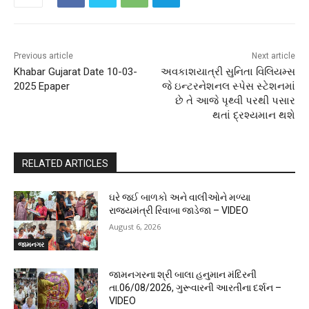
Previous article
Next article
Khabar Gujarat Date 10-03-
અવકાશયાત્રી સુનિતા વિલિયમ્સ
2025 Epaper
જે ઇન્ટરનેશનલ સ્પેસ સ્ટેશનમાં
છે તે આજે પૃથ્વી પરથી પસાર
થતાં દ્રશ્યમાન થશે
RELATED ARTICLES
ઘરે જઈ બાળકો અને વાલીઓને મળ્યા
રાજ્યમંત્રી રિવાબા જાડેજા – VIDEO
August 6, 2026
જામનગર
જામનગરના શ્રી બાલા હનુમાન મંદિરની
તા.06/08/2026, ગુરૂવારની આરતીના દર્શન –
VIDEO