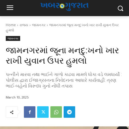
Home
રાજ્ય
જામનગર
જામનગરમાં જૂના મનદુ:ખનો ખાર રાખી યુવાન ઉપર
હુમલો
જામનગર
જામનગરમાં જૂના મનદુ:ખનો ખાર
રાખી યુવાન ઉપર હુમલો
પત્નીને મારવા તથા ભાઈને ગાળો કાઢવા મામલે ધોકા વડે લમધાર્યો :
પોલીસ દ્વારા ઈજાગ્રસ્તના નિવેદનના આધારે કાર્યવાહી: ત્રણ
ભાઈ-બહેનો વિરૂધ્ધ ગુનો નોંધી તપાસ
March 10, 2025