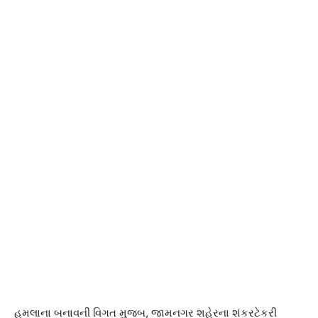
હુમલાના બનાવની વિગત મુજબ, જામનગર શહેરના શંકરટેકરી