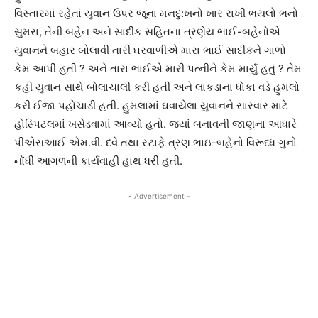
વિસ્તારમાં રહેતાં યુવાન ઉપર જૂના મનદુ:ખનો ખાર રાખી ભયલો ભનો
સુમરા, તેની બહેન અને સાદીક સહિતના ત્રણેય ભાઈ-બહેનોએ
યુવાનને બહાર બોલાવી તારી ઘરવાળીએ મારા ભાઈ સાદીકને ગાળો
કેમ આપી હતી ? અને તારા ભાઈએ મારી પત્નીને કેમ માર્યુ હતું ? તેમ
કહી યુવાન સાથે બોલાચાલી કરી હતી અને લાકડાના ધોકા વડે હુમલો
કરી ઈજા પહોંચાડી હતી. હુમલામાં ઘવાયેલા યુવાનને સારવાર માટે
હોસ્પિટલમાં ખસેડવામાં આવ્યો હતો. જ્યાં બનાવની જાણના આધારે
પીએસઆઈ એમ.વી. દવે તથા સ્ટાફે ત્રણ ભાઇ-બહેનો વિરૂધ્ધ ગુનો
નોંધી આગળની કાર્યવાહી હાથ ધરી હતી.
- Advertisement -