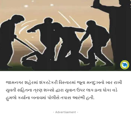
જામનગર શહેરમાં શંકરટેકરી વિસ્તારમાં જૂના મનદુ:ખનો ખાર રાખી
યુવતી સહિતના ત્રણ શખ્સો દ્વારા યુવાન ઉપર લાકડાના ધોકા વડે
હુમલો કર્યાના બનાવમાં પોલીસે તપાસ આરંભી હતી.
- Advertisement -