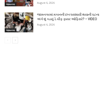
August 6, 2026
જામનગર
જામનગરમાં મકાનની છત ધરાશાયી થયાની ઘટના
અંગે શું કહ્યું ડે.ચીફ ફાયર ઓફિસરે? – VIDEO
August 6, 2026
જામનગર