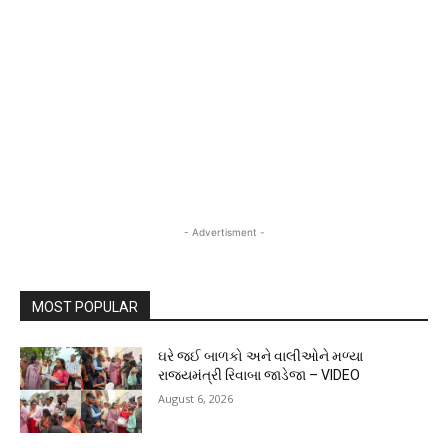
- Advertisment -
MOST POPULAR
ઘરે જઈ બાળકો અને વાલીઓને મળ્યા
રાજ્યમંત્રી રિવાબા જાડેજા – VIDEO
August 6, 2026