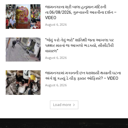
જામનગરના શ્રી બાલા હનુમાન મંદિરની
તા.06/08/2026, ગુરૂવારની આરતીના દર્શન –
VIDEO
August 6, 2026
“જેવું કરો તેવું ભરો” શાંતિથી જતા આખલા પર
પથ્થર મારતાં જ આખલો ભડક્યો, સીસીટીવી
વાયરલ”
August 6, 2026
જામનગરમાં મકાનની છત ધરાશાયી થયાની ઘટના
અંગે શું કહ્યું ડે.ચીફ ફાયર ઓફિસરે? – VIDEO
August 6, 2026
Load more