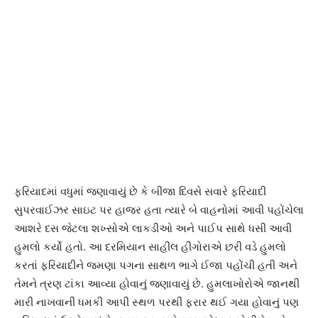
ફરિયાદમાં વધુમાં જણાવાયું છે કે બીજા દિવસે સવારે ફરિયાદી
સુપરવાઈઝર સાઇટ પર હાજર હતા ત્યારે બે વાહનોમાં આવી પહોંચેલા
આશરે દસ જેટલા શખ્સોએ લાકડીઓ અને પાઈપ સાથે ધસી આવી
હુમલો કર્યો હતો. આ દરમિયાન સાહીલ હીંગોરાએ છરી વડે હુમલો
કરતાં ફરિયાદીને જમણા પગના સાથળ ભાગે ઈજા પહોંચી હતી અને
તેમને ત્રણ ટાંકા આવ્યા હોવાનું જણાવાયું છે. હુમલાખોરોએ જાનથી
મારી નાખવાની ધમકી આપી સ્થળ પરથી ફરાર થઈ ગયા હોવાનું પણ