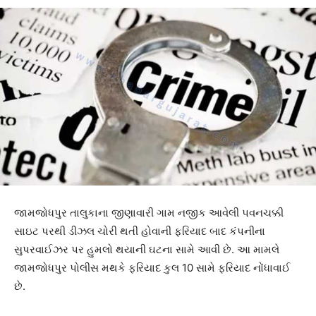
જામજોધપુર તાલુકાના જીણાવારી ગામ નજીક આવેલી પવનચક્કી
સાઇટ પરથી ડીઝલ ચોરી થતી હોવાની ફરિયાદ બાદ કંપનીના
સુપરવાઈઝર પર હુમલો થયાની ઘટના સામે આવી છે. આ મામલે
જામજોધપુર પોલીસ મથકે ફરિયાદ કુલ 10 સામે ફરિયાદ નોંધાવાઈ
છે.