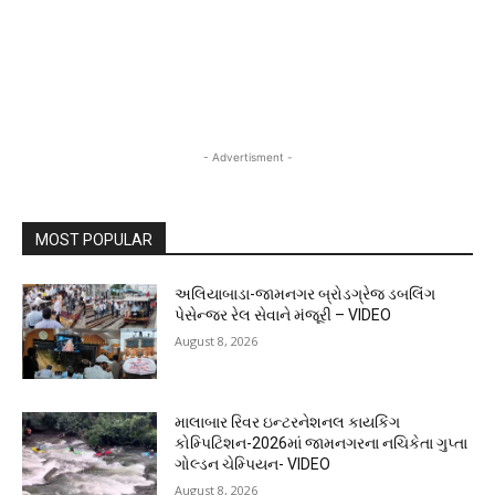
- Advertisment -
MOST POPULAR
અલિયાબાડા-જામનગર બ્રોડગ્રેજ ડબલિંગ
પેસેન્જર રેલ સેવાને મંજૂરી – VIDEO
August 8, 2026
માલાબાર રિવર ઇન્ટરનેશનલ કાયકિંગ
કોમ્પિટિશન-2026માં જામનગરના નચિકેતા ગુપ્તા
ગોલ્ડન ચેમ્પિયન- VIDEO
August 8, 2026