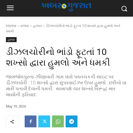
Home
રાજ્ય
હાલાર
ડીઝલચોરીનો ભાંડો ફૂટતાં 10 શખ્સો દ્વારા હુમલો અને
ધમકી
હાલાર
ડીઝલચોરીનો ભાંડો ફૂટતાં 10
શખ્સો દ્વારા હુમલો અને ધમકી
જામજોધપુરના ઝીણાવારી ગામ પાસે પવનચકકી સાઇટ પર
ડીઝલચોરી : 10 શખ્સો દ્વારા સુપરવાઈઝર ઉપર હુમલો : છરીનો ઘા
મારી પતાવી દેવાની ધમકી : સામાપક્ષે ચાર શખ્સો વિરૂદ્ધ માર
માર્યાની ફરિયાદ
May 19, 2026