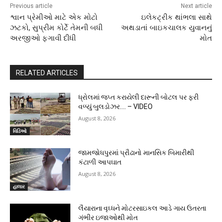
Previous article
Next article
શ્વાન પ્રેમીઓ માટે એક મોટો
ઇલેકટ્રીક થાંભલા સાથે
ઝટકો, સુપ્રીમ કોર્ટે તેમની બધી
અથડાતાં બાઇકચાલક યુવાનનું
અરજીઓ ફગાવી દીધી
મોત
RELATED ARTICLES
ધ્રોલમાં જપ્ત કરાયેલી દારૂની બોટલ પર ફરી
વળ્યું બુલડોઝર…. – VIDEO
August 8, 2026
વિડિઓ
જામજોધપુરમાં પ્રૌઢાનો માનસિક બિમારીથી
કંટાળી આપઘાત
August 8, 2026
હાલાર
લૈયારાના વૃઘ્ધને મોટરસાઇકલ આડે ગાય ઉતરતા
ગંભીર ઇજાઓથી મોત