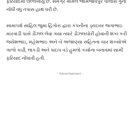
ફરિયાદમાં ઉલ્લેખાયું છે. સમગ્ર મામલે જામજોધપુર પોલીસે ગુનો
નોંધી વધુ તપાસ હાથ ધરી છે.
સામાપક્ષે સાહિલ જુમા હિંગોરા દ્વારા કંપનીના ડ્રાઇવર જગાભાઇ
મારવાડી પાસે ડીઝલ લેવા ગયા ત્યારે ડીઝલચોરી હોવાની શંકા કરી
જયેશભાઇ, મહેશભાઇ અને બે અજાણ્યા સહિતના ચાર શખ્સોએ
ગાળો કાઢી, લાકડી અને પાઇપ વડે હુમલો કર્યાના બનાવમાં સામી
ફરિયાદ નોંધાવી હતી.
- Advertisement -