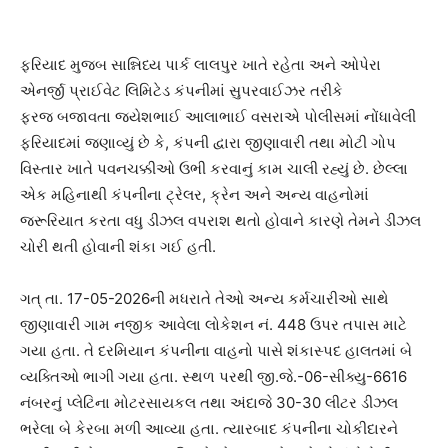
ફરિયાદ મુજબ સાન્નિધ્ય પાર્ક લાલપુર ખાતે રહેતા અને ઓપેરા
એનર્જી પ્રાઈવેટ લિમિટેડ કંપનીમાં સુપરવાઈઝર તરીકે
ફરજ બજાવતા જયેશભાઈ આલાભાઈ વસરાએ પોલીસમાં નોંધાવેલી
ફરિયાદમાં જણાવ્યું છે કે, કંપની દ્વારા જીણાવારી તથા મોટી ગોપ
વિસ્તાર ખાતે પવનચક્કીઓ ઉભી કરવાનું કામ ચાલી રહ્યું છે. છેલ્લા
એક મહિનાથી કંપનીના ટ્રેલર, ક્રેન અને અન્ય વાહનોમાં
જરૂરિયાત કરતા વધુ ડીઝલ વપરાશ થતો હોવાને કારણે તેમને ડીઝલ
ચોરી થતી હોવાની શંકા ગઈ હતી.
ગત્ તા. 17-05-2026ની મધરાતે તેઓ અન્ય કર્મચારીઓ સાથે
જીણાવારી ગામ નજીક આવેલા લોકેશન નં. 448 ઉપર તપાસ માટે
ગયા હતા. તે દરમિયાન કંપનીના વાહનો પાસે શંકાસ્પદ હાલતમાં બે
વ્યક્તિઓ ભાગી ગયા હતા. સ્થળ પરથી જી.જે.-06-સીક્યુ-6616
નંબરનું પ્લેટિના મોટરસાયકલ તથા અંદાજે 30-30 લીટર ડીઝલ
ભરેલા બે કેરબા મળી આવ્યા હતા. ત્યારબાદ કંપનીના ચોકીદારને