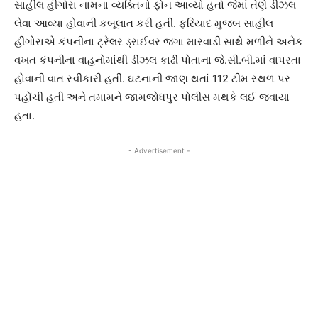
સાહીલ હીંગોરા નામના વ્યક્તિનો ફોન આવ્યો હતો જેમાં તેણે ડીઝલ
લેવા આવ્યા હોવાની કબૂલાત કરી હતી. ફરિયાદ મુજબ સાહીલ
હીંગોરાએ કંપનીના ટ્રેલર ડ્રાઈવર જગા મારવાડી સાથે મળીને અનેક
વખત કંપનીના વાહનોમાંથી ડીઝલ કાઢી પોતાના જે.સી.બી.માં વાપરતા
હોવાની વાત સ્વીકારી હતી. ઘટનાની જાણ થતાં 112 ટીમ સ્થળ પર
પહોંચી હતી અને તમામને જામજોધપુર પોલીસ મથકે લઈ જવાયા
હતા.
- Advertisement -