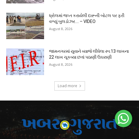
ધ્રોલમાં જપ્ત કરાયેલી દારૂની બોટલ પર ફરી
વળ્યું બુલડોઝર…. – VIDEO
August 8, 2026
જામનગરમાં યુવાને વ્યાજે લીધેલા રૂા.13 લાખના
22 લાખ ચૂકવ્યા છતાં પઠાણી ઉઘરાણી
August 8, 2026
Load more