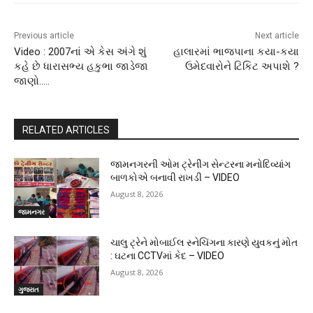
Previous article
Next article
Video : 2007નાં એ કેસ અંગે શું
હાલારમાં ભાજપાના કયા-કયા
કહે છે ધારાસભ્ય હકુભા જાડેજા
ઉમેદવારોને ટિકિટ અપાશે ?
જાણો…..
RELATED ARTICLES
જામનગરની ઓમ ટ્રેનીંગ સેન્ટરના મનોદિવ્યાંગ
બાળકોએ બનાવી રાખડી – VIDEO
August 8, 2026
જામનગર
ચાલુ ટ્રેને મોબાઈલ સ્નેચિંગના કારણે યુવકનું મોત
: ઘટના CCTVમાં કેદ – VIDEO
August 8, 2026
ગુજરાત