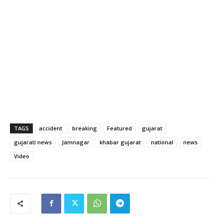
TAGS
accident
breaking
Featured
gujarat
gujarati news
Jamnagar
khabar gujarat
national
news
Video