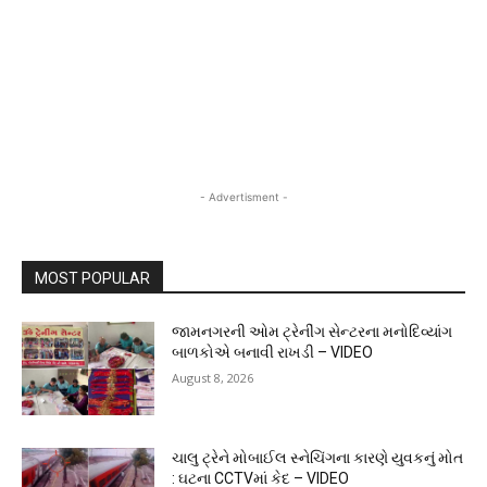
- Advertisment -
MOST POPULAR
જામનગરની ઓમ ટ્રેનીંગ સેન્ટરના મનોદિવ્યાંગ
બાળકોએ બનાવી રાખડી – VIDEO
August 8, 2026
ચાલુ ટ્રેને મોબાઈલ સ્નેચિંગના કારણે યુવકનું મોત
: ઘટના CCTVમાં કેદ – VIDEO