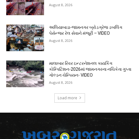
August 8, 2026
અલિયાબાડા-જામનગર બ્રોડગ્રેજ ડબલિંગ
પેસેન્જર રેલ સેવાને મંજૂરી – VIDEO
August 8, 2026
માલાબાર રિવર ઇન્ટરનેશનલ કાયકિંગ
કોમ્પિટિશન-2026માં જામનગરના નચિકેતા ગુપ્તા
ગોલ્ડન ચેમ્પિયન- VIDEO
August 8, 2026
Load more