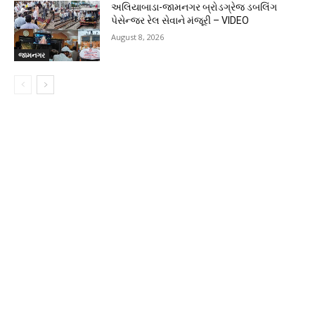
અલિયાબાડા-જામનગર બ્રોડગ્રેજ ડબલિંગ
પેસેન્જર રેલ સેવાને મંજૂરી – VIDEO
August 8, 2026
જામનગર