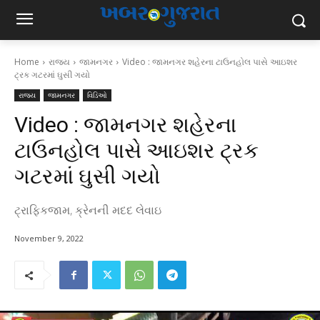
Home
રાજ્ય
જામનગર
Video : જામનગર શહેરના ટાઉનહોલ પાસે આઇશર
ટ્રક ગટરમાં ઘુસી ગયો
રાજ્ય
જામનગર
વિડિઓ
Video : જામનગર શહેરના
ટાઉનહોલ પાસે આઇશર ટ્રક
ગટરમાં ઘુસી ગયો
ટ્રાફિકજામ, ક્રેનની મદદ લેવાઇ
November 9, 2022