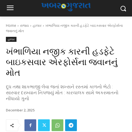
Home
રાજ્ય
હાલાર
ખંભાળિયા નજીક કારની હડફેટે બાઇકસવાર એરફોર્સના
જવાનનું મોત
હાલાર
ખંભાળિયા નજીક કારની હડફેટે
બાઇકસવાર એરફોર્સના જવાનનું
મોત
દૂધ તથા શાકભાજી લેવા જતાં શખ્સને રસ્તમાં કાળનો ભેટો :
સારવાર દરમ્યાન નિપજયું મોત : કારચાલક સામે અકસ્માતનો
નોંધાયો ગુનો
December 2, 2025