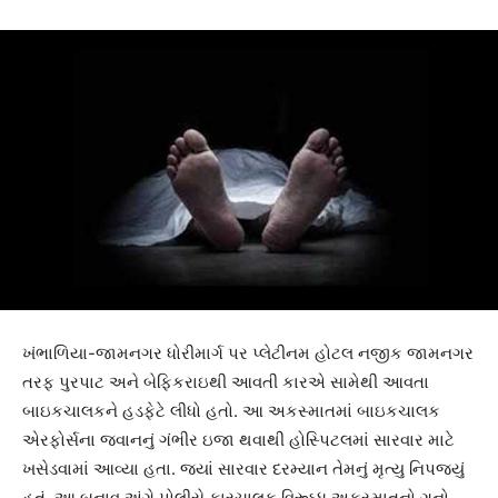
ખંભાળિયા-જામનગર ધોરીમાર્ગ પર પ્લેટીનમ હોટલ નજીક જામનગર
તરફ પુરપાટ અને બેફિકરાઇથી આવતી કારએ સામેથી આવતા
બાઇકચાલકને હડફેટે લીધો હતો. આ અકસ્માતમાં બાઇકચાલક
એરફોર્સના જવાનનું ગંભીર ઇજા થવાથી હોસ્પિટલમાં સારવાર માટે
ખસેડવામાં આવ્યા હતા. જ્યાં સારવાર દરમ્યાન તેમનું મૃત્યુ નિપજયું
હતું. આ બનાવ અંગે પોલીસે કારચાલક વિરૂઘ્ધ અકસ્માતનો ગુનો