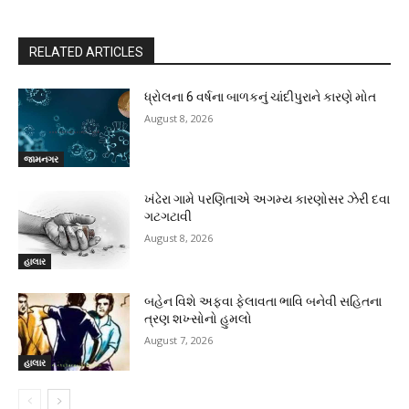
RELATED ARTICLES
ધ્રોલના 6 વર્ષના બાળકનું ચાંદીપુરાને કારણે મોત
August 8, 2026
જામનગર
ખંઢેરા ગામે પરણિતાએ અગમ્ય કારણોસર ઝેરી દવા
ગટગટાવી
August 8, 2026
હાલાર
બહેન વિશે અફવા ફેલાવતા ભાવિ બનેવી સહિતના
ત્રણ શખ્સોનો હુમલો
August 7, 2026
હાલાર