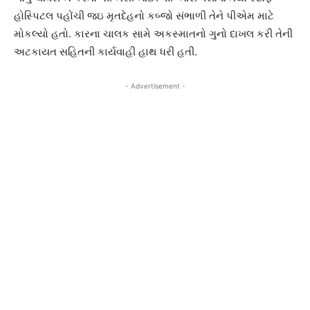
હોસ્પિટલ પહોંચી જઇ મૃતદેહનો કબ્જો સંભાળી તેને પીએમ માટે
મોકલ્યો હતો. કારના ચાલક સામે અકસ્માતનો ગુનો દાખલ કરી તેની
અટકાયત સહિતની કાર્યવાહી હાથ ધરી હતી.
- Advertisement -