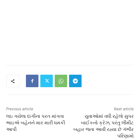
Previous article
Next article
લઇ ગયેલા દાગીના પરત માંગતા
યુવાઓમાં વધી રહેલો સુપર
ભાઇએ બહેનને માર મારી ધમકી
બાઈકનો ક્રેઝ, પરંતુ લીમીટ
આપી
બહાર જતા આવી રહ્યા છે ગંભીર
પરિણામો