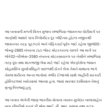
આ બનાવની મળતી વિગત મુજબ ખંભાળિયા-જામનગર ધોરીમાર્ગ પર
અત્રેથી આશરે પાંચ કિલોમીટર દૂર પ્લેટિનમ હોટલ નજીકથી
જામનગર તરફ પૂરઝડપે અને બેફિકરાઈપૂર્વક જઈ રહેલા જીજે05-
જેક્યુ-2885 નંબરના ટાટા જેસ્ટ મોટરકારના ચાલકે આ માર્ગ પર
જેકે02-બીએસ-3580 નંબરના મોટરસાયકલ પર બેસીને ખંભાળિયા
તરફ દૂધ તથા શાકભાજી લેવા માટે જઈ રહેલા એરફોર્સના જવાન
સોહમસિંગ સુખદેવસિંહને પાછળથી ઠોકરે લેતા તેમને માથાના ભાગે
તેમજ શરીરના અન્ય ભાગોમાં ગંભીર ઈજાઓ સાથે અહીંની સરકારી
હોસ્પિટલમાં ખસેડવામાં આવ્યા હતા. જ્યાં સારવાર દરમિયાન તેમનું
મૃત્યુ નિપજ્યું હતું.
આ બનાવ અંગેની જાણ ભારતીય સેનાના નાયબ સુબેદાર બાલાસાહેબ
બાપુ ચૌધરીએ કરતાં પી.એસ.આઈ. વી. આર. વસાવા તથા સ્ટાફ