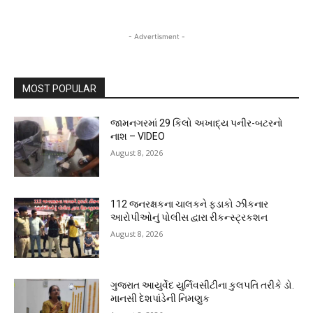
- Advertisment -
MOST POPULAR
જામનગરમાં 29 કિલો અખાદ્ય પનીર-બટરનો
નાશ – VIDEO
August 8, 2026
112 જનરક્ષકના ચાલકને ફડાકો ઝીકનાર
આરોપીઓનું પોલીસ દ્વારા રીકન્સ્ટ્રકશન
August 8, 2026
ગુજરાત આયુર્વેદ યુર્નિવસીટીના કુલપતિ તરીકે ડો.
માનસી દેશપાંડેની નિમણુક