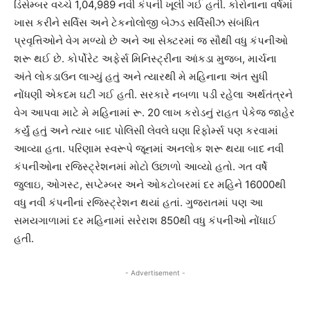
ડિસેમ્બર વચ્ચે 1,04,989 નવી કંપની ખૂલી ગઈ હતી. કોરોનાના વર્ષમાં
ખાસ કરીને સર્વિસ અને ટેકનોલોજી બેઝ્ડ સર્વિસીઝ સંબંધિત
પ્રવૃત્તિઓને વેગ મળ્યો છે અને આ સેક્ટરમાં જ સૌથી વધુ કંપનીઓ
શરૂ થઈ છે. કોર્પોરેટ અફેર્સ મિનિસ્ટ્રીના આંકડા મુજબ, માર્ચના
અંતે લોકડાઉન લાગ્યું હતું અને ત્યારથી મે મહિનાના અંત સુધી
નોંધણી એકદમ ઘટી ગઈ હતી. સરકારે નબળા પડી રહેલા અર્થતંત્રને
વેગ આપવા માટે મે મહિનામાં રૂ. 20 લાખ કરોડનું રાહત પેકેજ જાહેર
કર્યું હતું અને ત્યાર બાદ પોલિસી લેવલે ઘણા રિફોર્મ્સ પણ કરવામાં
આવ્યા હતા. પરિણામ સ્વરૂપે જૂનમાં અનલોક શરૂ થયા બાદ નવી
કંપનીઓના રજિસ્ટ્રેશનમાં મોટો ઉછાળો આવ્યો હતો. ગત વર્ષે
જુલાઇ, ઓગસ્ટ, સપ્ટેમ્બર અને ઓકટોબરમાં દર મહિને 16000થી
વધુ નવી કંપનીનાં રજિસ્ટ્રેશન થયાં હતાં. ગુજરાતમાં પણ આ
સમયગાળામાં દર મહિનામાં સરેરાશ 850થી વધુ કંપનીઓ નોંધાઈ
હતી.
- Advertisement -