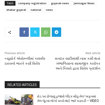
TAGS
company registration
gujarati news
Jamnagar News
khabar gujarat
national
news
Previous article
Next article
ન્યૂયોર્ક એસેમ્બ્લીમાં કાશ્મીર
મતદાર યાદીમાંથી નામ કમી થતાં
ઠરાવનો ભારતે કર્યો વિરોધ
ખંભાળિયાના સામાજીક કાર્યકર
અને કિન્નરો દ્વારા વિરોધ પ્રદર્શન
RELATED ARTICLES
રોડ પર ઢોળાયું હજારો લીટર મોંઘુ તેલ ! મફતમાં
તેલ લૂંટવા લોકો વચ્ચે થઈ ભારે પડાપડી – VIDEO