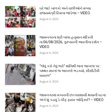
ઘરે જઈ બાળકો અને વાલીઓને મળ્યા
રાજ્યમંત્રી રિવાબા જાડેજા – VIDEO
August 6, 2026
જામનગરના શ્રી બાલા હનુમાન મંદિરની
તા.06/08/2026, ગુરૂવારની આરતીના દર્શન –
VIDEO
August 6, 2026
“જેવું કરો તેવું ભરો” શાંતિથી જતા આખલા પર
પથ્થર મારતાં જ આખલો ભડક્યો, સીસીટીવી
વાયરલ”
August 6, 2026
જામનગરમાં મકાનની છત ધરાશાયી થયાની ઘટના
અંગે શું કહ્યું ડે.ચીફ ફાયર ઓફિસરે? – VIDEO
August 6, 2026