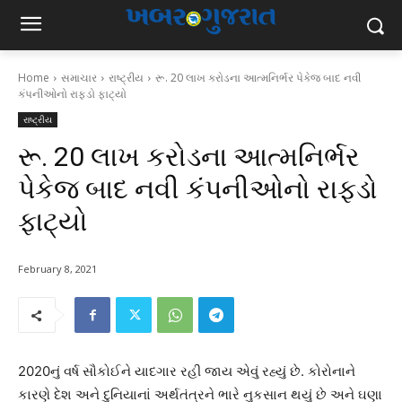
Home
સમાચાર
રાષ્ટ્રીય
રૂ. 20 લાખ કરોડના આત્મનિર્ભર પેકેજ બાદ નવી
કંપનીઓનો રાફડો ફાટ્યો
રાષ્ટ્રીય
રૂ. 20 લાખ કરોડના આત્મનિર્ભર
પેકેજ બાદ નવી કંપનીઓનો રાફડો
ફાટ્યો
February 8, 2021
2020નું વર્ષ સૌકોઈને યાદગાર રહી જાય એવું રહ્યું છે. કોરોનાને
કારણે દેશ અને દુનિયાનાં અર્થતંત્રને ભારે નુકસાન થયું છે અને ઘણા