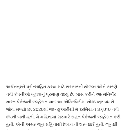
અર્થતંત્રને પ્રોત્સાહિત કરવા માટે સરકારની યોજનાઓને કારણે
નવી કંપનીઓ ખૂલવાનું પ્રમાણ વધ્યું છે. ખાસ કરીને આત્મનિર્ભર
ભારત પેકેજની જાહેરાત બાદ આ એક્ટિવિટીમાં નોંધપાત્ર વધારો
જોવા મળ્યો છે. 2020માં જાન્યુઆરીથી મે દરમિયાન 37,010 નવી
કંપની બની હતી. મે મહિનામાં સરકારે રાહત પેકેજની જાહેરાત કરી
હતી. એની અસર જૂન મહિનાથી દેખાવાની શરૂ થઈ હતી. જૂનથી