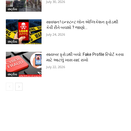
July 30, 2026
રાષ્ટ્રીય
સાવધાન ! ઇન્સ્ટન્ટ લોન એપ્લિકેશન ફ્રોડથી
કેવી રીતે બચશો ? જાણો…
July 24, 2026
રાષ્ટ્રીય
સાયબર ફ્રોડથી બચો: Fake Profile રિપોર્ટ કરવા
માટે આટલું ખાસ યાદ રાખો
July 22, 2026
રાષ્ટ્રીય