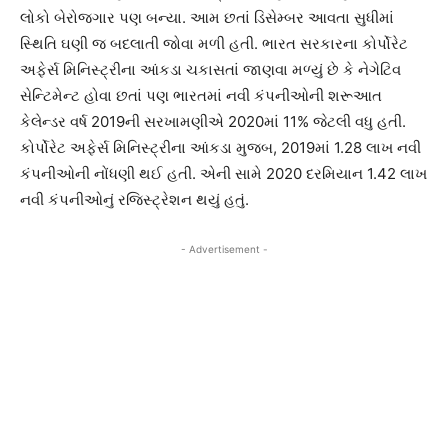
લોકો બેરોજગાર પણ બન્યા. આમ છતાં ડિસેમ્બર આવતા સુધીમાં
સ્થિતિ ઘણી જ બદલાતી જોવા મળી હતી. ભારત સરકારના કોર્પોરેટ
અફેર્સ મિનિસ્ટ્રીના આંકડા ચકાસતાં જાણવા મળ્યું છે કે નેગેટિવ
સેન્ટિમેન્ટ હોવા છતાં પણ ભારતમાં નવી કંપનીઓની શરૂઆત
કેલેન્ડર વર્ષ 2019ની સરખામણીએ 2020માં 11% જેટલી વધુ હતી.
કોર્પોરેટ અફેર્સ મિનિસ્ટ્રીના આંકડા મુજબ, 2019માં 1.28 લાખ નવી
કંપનીઓની નોંધણી થઈ હતી. એની સામે 2020 દરમિયાન 1.42 લાખ
નવી કંપનીઓનું રજિસ્ટ્રેશન થયું હતું.
- Advertisement -