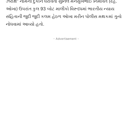
ઝેરોક્ષ” નામની દુકાન ધરાવતો સુનિલ મનસુખભાઈ નિમાવત (રહે.
ઓખા) ઉપરાંત કુલ 93 બોટ માલીકો વિરૂધ્ધમાં ભારતીય ન્યાય
સંહિતાની જુદી જુદી કલમ હેઠળ ઓખા મરીન પોલીસ મથકમાં ગુનો
નોધવામાં આવ્યો હતો.
- Advertisement -