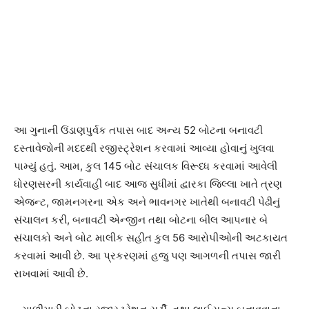
આ ગુનાની ઉંડાણપુર્વક તપાસ બાદ અન્ય 52 બોટના બનાવટી
દસ્તાવેજોની મદદથી રજીસ્ટ્રેશન કરવામાં આવ્યા હોવાનું ખુલવા
પામ્યું હતું. આમ, કુલ 145 બોટ સંચાલક વિરૂધ્ધ કરવામાં આવેલી
ધોરણસરની કાર્યવાહી બાદ આજ સુધીમાં દ્વારકા જિલ્લા ખાતે ત્રણ
એજન્ટ, જામનગરના એક અને ભાવનગર ખાતેથી બનાવટી પેઢીનું
સંચાલન કરી, બનાવટી એન્જીન તથા બોટના બીલ આપનાર બે
સંચાલકો અને બોટ માલીક સહીત કુલ 56 આરોપીઓની અટકાયત
કરવામાં આવી છે. આ પ્રકરણમાં હજુ પણ આગળની તપાસ જારી
રાખવામાં આવી છે.