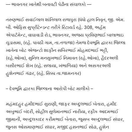
— ભાવનગર ખાતેથી બનાવટી પેઢીના સંચાલકો —
તરુણભાઈ સવાઈલાલ શાંતિલાલ રાજપુરા (ધંધો હાલ નિવૃત, જી. એમ.
બી. ઓફિસ સુપ્રીટેન્ડન્ટ તરીકે રિટાયર્ડ રહે. 308, અર્હમ
એપાર્ટમેન્ટ, વાઘાવાડી રોડ, ભાવનગર, અજય પ્રવિણભાઈ બાલાભાઇ
ચુડાસમા, (રહે. પાવઠી ગામ, તા.તળાજા) તેમજ દેવભૂમિ દ્વારકા જિલ્લા
ખાતેના બોટ એજન્ટો શાફીન સબિરભાઈ મોહમદભાઈ ભટ્ટી,
(રહે.ઓખા), સુનિલ મનસુખભાઈ નિમાવત (રહે.ઓખા), હૈદરઅલી
બસીરભાઈ શેખ (રહે. સલાયા, ખંભાળિયા) અને અસગરઅલી
હુશેનભાઈ ગંઢાર, (રહે. સિક્કા તા.જામનગર)
– દેવભૂમિ દ્વારકા જિલ્લાના આરોપી બોટ માલીકો –
મહંમદહુર હમીદભાઈ સુરાણી, જાફર અબ્દુલભાઈ બેતારા, હમીદ
અબુભાઈ બંદરી, સોહીલ સુલેમાનભાઈ નારીયા, રફીક આદમભાઈ
જીમાની, અબ્દુલકાદર કરીમભાઈ બેતારા, જુસબ અબ્દુલભાઈ સંઘાર,
જુનસ ઓસમાણભાઈ સંઘાર, મજીદ હસનભાઈ સોઢા, હુશેન