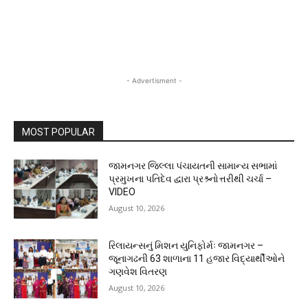
- Advertisment -
MOST POPULAR
જામનગર જિલ્લા પંચાયતની સામાન્ય સભામાં
પ્રમુખના પતિદેવ દ્વારા પ્રશ્ર્નોત્તરીથી ચર્ચા –
VIDEO
August 10, 2026
રિલાયન્સનું મિશન યુનિફોર્મઃ જામનગર –
જૂનાગઢની 63 શાળાના 11 હજાર વિદ્યાર્થીઓને
ગણવેશ વિતરણ
August 10, 2026