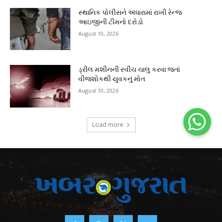
સ્થાનિક પોલીસને અંધારામાં રાખી રેન્જ
આઇજીની ટીમનો દરોડો
August 10, 2026
ડ્રીલ મશીનની સ્વીચ ચાલુ કરવા જતાં
વીજશોકથી યુવકનું મોત
August 10, 2026
Load more