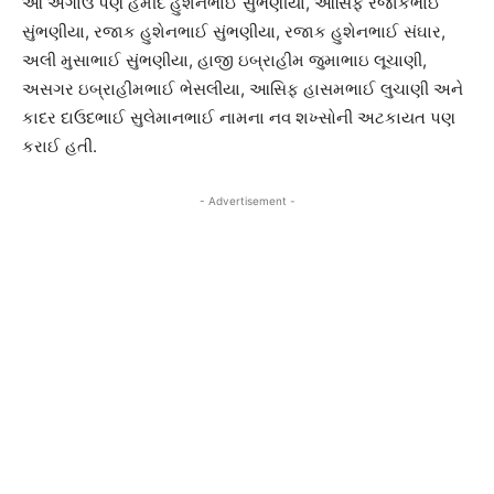
આ અગાઉ પણ હમીદ હુશેનભાઈ સુંભણીયા, આસિફ રજાકભાઈ
સુંભણીયા, રજાક હુશેનભાઈ સુંભણીયા, રજાક હુશેનભાઈ સંઘાર,
અલી મુસાભાઈ સુંભણીયા, હાજી ઇબ્રાહીમ જુમાભાઇ લૂચાણી,
અસગર ઇબ્રાહીમભાઈ ભેસલીયા, આસિફ હાસમભાઈ લુચાણી અને
કાદર દાઉદભાઈ સુલેમાનભાઈ નામના નવ શખ્સોની અટકાયત પણ
કરાઈ હતી.
- Advertisement -