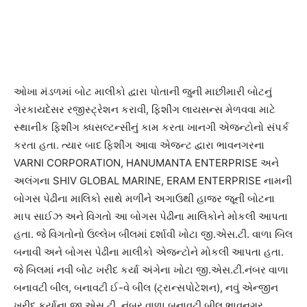
ઓખા મંડળમાં બોટ માલીકો દ્વારા પોતાની જુની માછીમારી બોટનું
ગેરકાયદેસર રજીસ્ટ્રેશન કરાવી, ફિશીંગ લાયસન્સ મેળવવા માટે
સ્થાનીક ફિશીંગ ક્ધસલ્ટન્સીનું કામ કરતા ખાનગી એજન્ટોનો સંપર્ક
કરતા હતા. ત્યાર બાદ ફિશીંગ આવા એજન્ટ દ્વારા ભાવનગરના
VARNI CORPORATION, HANUMANTA ENTERPRISE અને
અલંગના SHIV GLOBAL MARINE, ERAM ENTERPRISE નામની
બોગસ પેઢીના માલિકો સાથે મળીને અગાઉથી હાજર જૂની બોટના
માપ સાઈઝ અને વિગતો આ બોગસ પેઢીના માલિકોને મોકલી આપતા
હતા. જે વિગતોનો ઉલ્લેખ બીલમાં દર્શાવી ખોટા જી.એસ.ટી. વાળા બિલ
બનાવી અને બોગસ પેઢીના માલીકો એજન્ટોને મોકલી આપતા હતા.
જે બિલમાં નવી બોટ ખરીદ કર્યા અંગેના ખોટા જી.એસ.ટી.નંબર વાળા
બનાવટી બીલ, બનાવટી ઈ-વે બીલ (ટ્રાન્સપોટેશન), નવું એન્જીન
ખરીદ કર્યાના જી.એસ.ટી. નંબર વાળા બનાવટી બીલ ભાવનગર