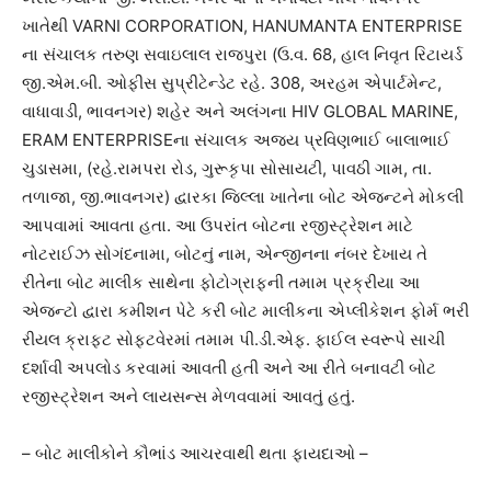
ખાતેથી VARNI CORPORATION, HANUMANTA ENTERPRISE
ના સંચાલક તરુણ સવાઇલાલ રાજપુરા (ઉ.વ. 68, હાલ નિવૃત રિટાયર્ડ
જી.એમ.બી. ઓફીસ સુપ્રીટેન્ડેટ રહે. 308, અરહમ એપાર્ટમેન્ટ,
વાધાવાડી, ભાવનગર) શહેર અને અલંગના HIV GLOBAL MARINE,
ERAM ENTERPRISEના સંચાલક અજય પ્રવિણભાઈ બાલાભાઈ
ચુડાસમા, (રહે.રામપરા રોડ, ગુરૂકૃપા સોસાયટી, પાવઠી ગામ, તા.
તળાજા, જી.ભાવનગર) દ્વારકા જિલ્લા ખાતેના બોટ એજન્ટને મોકલી
આપવામાં આવતા હતા. આ ઉપરાંત બોટના રજીસ્ટ્રેશન માટે
નોટરાઈઝ સોગંદનામા, બોટનું નામ, એન્જીનના નંબર દેખાય તે
રીતેના બોટ માલીક સાથેના ફોટોગ્રાફની તમામ પ્રક્રીયા આ
એજન્ટો દ્વારા કમીશન પેટે કરી બોટ માલીકના એપ્લીકેશન ફોર્મ ભરી
રીયલ ક્રાફટ સોફટવેરમાં તમામ પી.ડી.એફ. ફાઈલ સ્વરૂપે સાચી
દર્શાવી અપલોડ કરવામાં આવતી હતી અને આ રીતે બનાવટી બોટ
રજીસ્ટ્રેશન અને લાયસન્સ મેળવવામાં આવતું હતું.
– બોટ માલીકોને કૌભાંડ આચરવાથી થતા ફાયદાઓ –