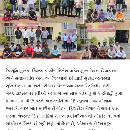
દેવભૂમિ દ્વારકા જિલ્લા પોલીસ નિતેશ પાંડેય દ્વારા દેશના છેવાડાના
અને સંવેદનશીલ એવા આ જિલ્લામાં દરીયાઈ સુરક્ષા વ્યવસ્થા
સુનિશ્ચિત કરવા અને દરીયાઈ વિસ્તારમાં સતત પેટ્રોલીંગ કરી
ગેરકાયદેસર પ્રવૃતીઓ કરતા શખ્સો સામે કડક હાથે કાર્યવાહી હાથ
ધરવામાં આવી છે. જેને અનુલક્ષીને તા. 18 જૂનના રોજ ઓખામાં
આર.કે. બંદર ખાતે માછીમારી બોટના ફિશરીઝ વિભાગને લગત કામ
કરતા એજન્ટ “રેહમત ફિશીંગ કન્સલ્ટીંગ” નામની ઓફીસ ધરાવતો
શાફીન સબિરભાઈ ભટ્ટી (રહે. ગાંધીનગરી, ઓખા) અને “રામદૂત