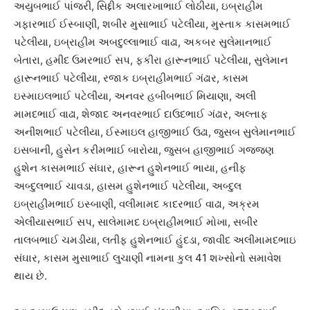
અયુબભાઈ પાંજરી, સિદ્દીક અલારખાભાઈ લોઠીયા, ઇબ્રાહીમ
ગફારભાઈ ઈસ્બાણી, શબીર મુસાભાઈ પટેલીયા, મુસ્તાક કાસમભાઈ
પટેલીયા, ઇબ્રાહીમ અબદુલ્લાભાઈ વાઢા, અકબર સુલેમાનભાઈ
બેતારા, હમીદ ઉમરભાઈ સપ, ફકીરા હારૂનભાઈ પટેલીયા, સુલેમાન
હારૂનભાઈ પટેલીયા, રજાક ઇબ્રાહીમભાઈ ગંઢાર, કાસમ
ઇસ્માઇલભાઈ પટેલીયા, અનવર હબીબભાઈ મિયાણા, અલી
મામદભાઈ વાઢા, શેજાદ અનવરભાઈ દાઉદભાઈ ગંઢાર, અલ્તાફ
અનીશભાઈ પટેલીયા, ઈસ્માઇલ હાજીભાઈ ઉઢા, જુસબ સુલેમાનભાઈ
ઇસબાની, હુસેન કરીમભાઈ બારોયા, જુસબ હાજીભાઈ ગજ્જણ
હુશેન કાસમભાઈ સંઘાર, હારૂન હુશેનભાઈ ભાયા, હનીફ
અબ્દુલભાઈ ચાવડા, હાસમ હુશેનભાઈ પટેલીયા, અબ્દુલ
ઇબ્રાહીમભાઈ ઇસ્બાણી, વલીમામદ કાદરભાઈ વાઢા, અક્રમ
એલીયાસભાઈ સપ, સાલેમામદ ઇબ્રાહીમભાઈ મોખા, સબીર
તાલબભાઈ ચમડીયા, લતીફ હુશેનભાઈ હુંદડા, જાવીદ અલીમામદભાઇ
સંઘાર, કાસમ મુસાભાઈ લુચાણી નામના કુલ 41 શખ્સોનો સમાવેશ
થાય છે.