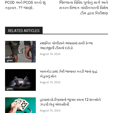
PCOD અને PCOS વચ્ચે શું
જિલ્લાના વિવિધ પુલોનું માર્ગ અને
તફાવત…?? જાણો…
મકાન વિભાગ ગાંધીનગરની વિશેષ
ટીમ દ્વારા નિરીક્ષણ
RELATED ARTICLES
સ્થાનિક પોલીસને અંધારામાં રાખી રેન્જ
આઇજીની ટીમનો દરોડો
August 10, 2026
હાલાર
ખાનકોટડામાં ઝેરી જનાવર કરડી જતાં વૃદ્ધ
ખેડૂતનું મોત
August 10, 2026
હાલાર
હાપામાં ઘોડીપાસાનો જુગાર રમતા 12 શખ્સોને
ઝડપી લેતું એલસીબી
August 10, 2026