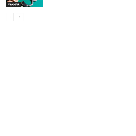
જામનગર