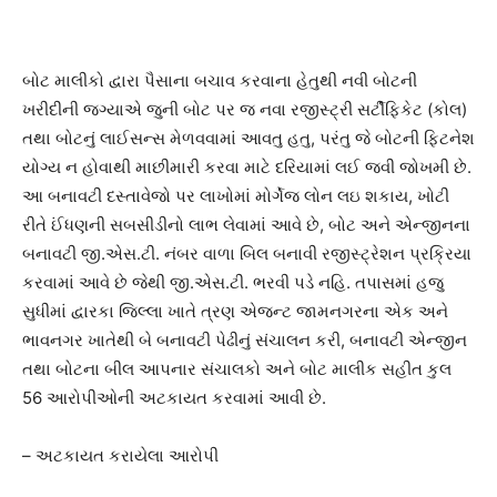
બોટ માલીકો દ્વારા પૈસાના બચાવ કરવાના હેતુથી નવી બોટની
ખરીદીની જગ્યાએ જુની બોટ પર જ નવા રજીસ્ટ્રી સર્ટીફિકેટ (કોલ)
તથા બોટનું લાઈસન્સ મેળવવામાં આવતુ હતુ, પરંતુ જે બોટની ફિટનેશ
યોગ્ય ન હોવાથી માછીમારી કરવા માટે દરિયામાં લઈ જવી જોખમી છે.
આ બનાવટી દસ્તાવેજો પર લાખોમાં મોર્ગેજ લોન લઇ શકાય, ખોટી
રીતે ઈંધણની સબસીડીનો લાભ લેવામાં આવે છે, બોટ અને એન્જીનના
બનાવટી જી.એસ.ટી. નંબર વાળા બિલ બનાવી રજીસ્ટ્રેશન પ્રક્રિયા
કરવામાં આવે છે જેથી જી.એસ.ટી. ભરવી પડે નહિ. તપાસમાં હજુ
સુધીમાં દ્વારકા જિલ્લા ખાતે ત્રણ એજન્ટ જામનગરના એક અને
ભાવનગર ખાતેથી બે બનાવટી પેઢીનું સંચાલન કરી, બનાવટી એન્જીન
તથા બોટના બીલ આપનાર સંચાલકો અને બોટ માલીક સહીત કુલ
56 આરોપીઓની અટકાયત કરવામાં આવી છે.
– અટકાયત કરાયેલા આરોપી