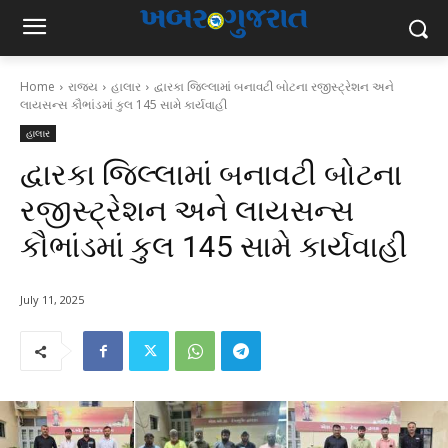
Home
રાજ્ય
હાલાર
દ્વારકા જિલ્લામાં બનાવટી બોટના રજીસ્ટ્રેશન અને
લાયસન્સ કૌભાંડમાં કુલ 145 સામે કાર્યવાહી
હાલાર
દ્વારકા જિલ્લામાં બનાવટી બોટના
રજીસ્ટ્રેશન અને લાયસન્સ
કૌભાંડમાં કુલ 145 સામે કાર્યવાહી
July 11, 2025