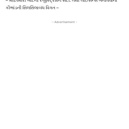
– માછીમારી બોટના રજીસ્ટ્રેશન સર્ટી. તથા લાઈસન્સ બનાવવાના
કૌભાંડની સિલસિલાબંધ વિગત –
- Advertisement -