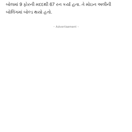
બોલમાં 9 ફોરની મદદથી 67 રન કર્યા હતા. તે મોઇન અલીની
બોલિંગમાં બોલ્ડ થયો હતો.
- Advertisement -