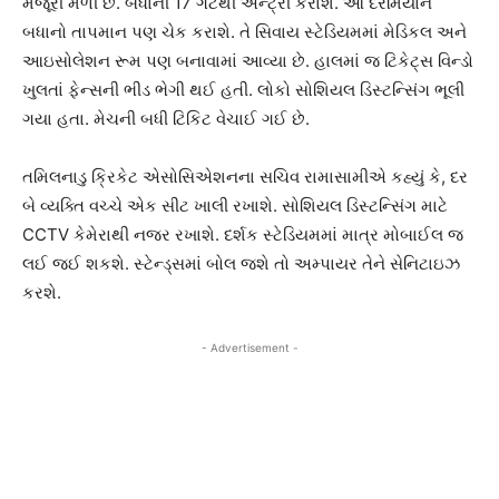
મંજૂરી મળી છે. બધાની 17 ગેટથી એન્ટ્રી કરાશે. આ દરમિયાન
બધાનો તાપમાન પણ ચેક કરાશે. તે સિવાય સ્ટેડિયમમાં મેડિકલ અને
આઇસોલેશન રૂમ પણ બનાવામાં આવ્યા છે. હાલમાં જ ટિકેટ્સ વિન્ડો
ખુલતાં ફેન્સની ભીડ ભેગી થઈ હતી. લોકો સોશિયલ ડિસ્ટન્સિંગ ભૂલી
ગયા હતા. મેચની બધી ટિકિટ વેચાઈ ગઈ છે.
તમિલનાડુ ક્રિકેટ એસોસિએશનના સચિવ રામાસામીએ કહ્યું કે, દર
બે વ્યક્તિ વચ્ચે એક સીટ ખાલી રખાશે. સોશિયલ ડિસ્ટન્સિંગ માટે
CCTV કેમેરાથી નજર રખાશે. દર્શક સ્ટેડિયમમાં માત્ર મોબાઈલ જ
લઈ જઈ શકશે. સ્ટેન્ડ્સમાં બોલ જશે તો અમ્પાયર તેને સેનિટાઇઝ
કરશે.
- Advertisement -