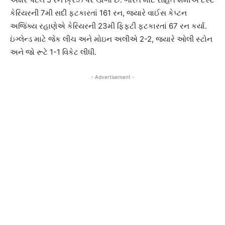
કેરિયરની 7મી સદી ફટકારતાં 161 રન, જ્યારે વાઈસ કેપ્ટન
અજિંક્ય રહાણેએ કેરિયરની 23મી ફિફટી ફટકારતાં 67 રન કર્યા.
ઇંગ્લેન્ડ માટે જેક લીચ અને મોઇન અલીએ 2-2, જ્યારે ઓલી સ્ટોન
અને જો રૂટે 1-1 વિકેટ લીધી.
- Advertisement -