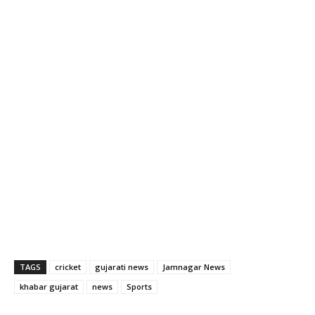
TAGS
cricket
gujarati news
Jamnagar News
khabar gujarat
news
Sports