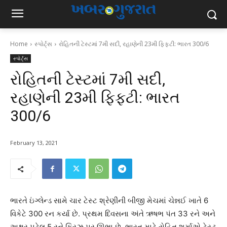
Home
સ્પોર્ટ્સ
રોહિતની ટેસ્ટમાં 7મી સદી, રહાણેની 23મી ફિફટી: ભારત 300/6
સ્પોર્ટ્સ
રોહિતની ટેસ્ટમાં 7મી સદી,
રહાણેની 23મી ફિફટી: ભારત
300/6
February 13, 2021
ભારતે ઇંગ્લેન્ડ સામે ચાર ટેસ્ટ શ્રેણીની બીજી મેચમાં ચેન્નઈ ખાતે 6
વિકેટે 300 રન કર્યા છે. પ્રથમ દિવસના અંતે ઋષભ પંત 33 રને અને
અક્ષર પટેલ 5 રને ક્રિઝ પર ઊભા છે. ભારત માટે રોહિત શર્માએ ટેસ્ટ