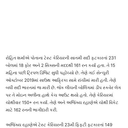
રોહિત શર્માએ પોતાના ટેસ્ટ કેરિયરની સાતમી સદી ફટકારતાં 231
બોલમાં 18 ફોર અને 2 સિક્સની મદદથી 161 રન કર્યા હતા. તે 15
મહિના પછી ટ્રિપલ ડિજિટ સુધી પહોંચ્યો છે. તેણે ગઈ સેન્ચુરી
ઓક્ટોબર 2019માં સાઉથ આફ્રિકા સામે રાંચીમાં મારી હતી. તેણે
બધી સદી ભારતમાં જ મારી છે. જેક લીચની બોલિંગમાં ડીપ સ્કવેર લેગ
પર તે મોઇન અલીના હાથે કેચ આઉટ થયો હતો. તેણે કેરિયરમાં
ચોથીવાર 150+ રન કર્યા. તેણે અને અજિંક્ય રહાણેએ ચોથી વિકેટ
માટે 162 રનની ભાગીદારી કરી.
અજિંક્ય રહાણેએ ટેસ્ટ કેરિયરની 23મી ફિફટી ફટકારતાં 149