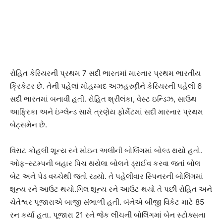
રોહિત કેરિયરની પ્રથમ 7 સદી ભારતમાં મારનાર પ્રથમ ભારતીય
ક્રિકેટર છે. તેની પહેલાં મોહમ્મદ અઝહરુદ્દીને કેરિયરની પહેલી 6
સદી ભારતમાં બનાવી હતી. રોહિત શ્રીલંકા, વેસ્ટ ઇન્ડિઝ, સાઉથ
આફ્રિકા અને ઇંગ્લેન્ડ સામે ત્રણેય ફોર્મેટમાં સદી મારનાર પ્રથમ
બેટ્સમેન છે.
વિરાટ કોહલી શૂન્ય રને મોઇન અલીની બોલિંગમાં બોલ્ડ થયો હતો.
ઓફ-સ્ટમ્પની બહાર પિચ થયેલા બોલને ડ્રાઈવ કરવા જતાં બોલ
બેટ અને પેડ વચ્ચેથી જતો રહ્યો. તે પહેલીવાર સ્પિનરની બોલિંગમાં
શૂન્ય રને આઉટ થયો.ગિલ શૂન્ય રને આઉટ થયો તે પછી રોહિત અને
ચેતેશ્વર પૂજારાએ બાજી સંભાળી હતી. બંનેએ બીજી વિકેટ માટે 85
રન કર્યા હતા. પૂજારા 21 રને જેક લીચની બોલિંગમાં બેન સ્ટોક્સના