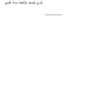
હાથે કેચ આઉટ થયો હતો.
- Advertisement -