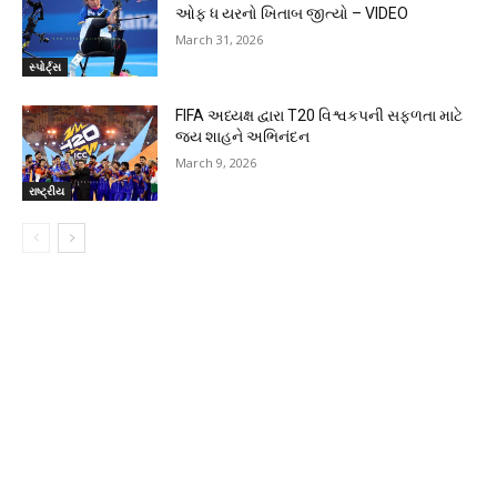
ઓફ ધ યરનો ખિતાબ જીત્યો – VIDEO
March 31, 2026
સ્પોર્ટ્સ
FIFA અધ્યક્ષ દ્વારા T20 વિશ્વકપની સફળતા માટે
જય શાહને અભિનંદન
March 9, 2026
રાષ્ટ્રીય