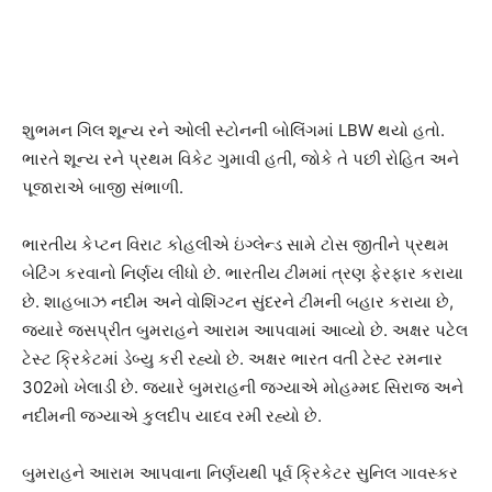
શુભમન ગિલ શૂન્ય રને ઓલી સ્ટોનની બોલિંગમાં LBW થયો હતો.
ભારતે શૂન્ય રને પ્રથમ વિકેટ ગુમાવી હતી, જોકે તે પછી રોહિત અને
પૂજારાએ બાજી સંભાળી.
ભારતીય કેપ્ટન વિરાટ કોહલીએ ઇંગ્લેન્ડ સામે ટોસ જીતીને પ્રથમ
બેટિંગ કરવાનો નિર્ણય લીધો છે. ભારતીય ટીમમાં ત્રણ ફેરફાર કરાયા
છે. શાહબાઝ નદીમ અને વોશિંગ્ટન સુંદરને ટીમની બહાર કરાયા છે,
જ્યારે જસપ્રીત બુમરાહને આરામ આપવામાં આવ્યો છે. અક્ષર પટેલ
ટેસ્ટ ક્રિકેટમાં ડેબ્યુ કરી રહ્યો છે. અક્ષર ભારત વતી ટેસ્ટ રમનાર
302મો ખેલાડી છે. જ્યારે બુમરાહની જગ્યાએ મોહમ્મદ સિરાજ અને
નદીમની જગ્યાએ કુલદીપ યાદવ રમી રહ્યો છે.
બુમરાહને આરામ આપવાના નિર્ણયથી પૂર્વ ક્રિકેટર સુનિલ ગાવસ્કર