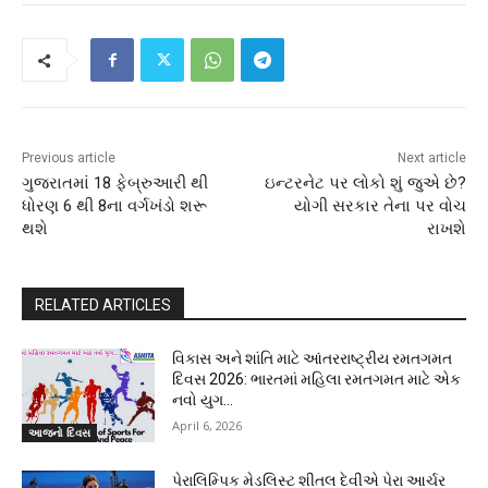
Previous article
Next article
ગુજરાતમાં 18 ફેબ્રુઆરી થી
ઇન્ટરનેટ પર લોકો શું જુએ છે?
ધોરણ 6 થી 8ના વર્ગખંડો શરૂ
યોગી સરકાર તેના પર વોચ
થશે
રાખશે
RELATED ARTICLES
વિકાસ અને શાંતિ માટે આંતરરાષ્ટ્રીય રમતગમત
દિવસ 2026: ભારતમાં મહિલા રમતગમત માટે એક
નવો યુગ…
April 6, 2026
આજનો દિવસ
પેરાલિમ્પિક મેડલિસ્ટ શીતલ દેવીએ પેરા આર્ચર