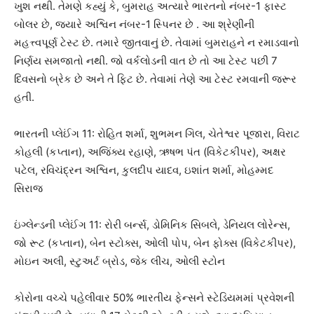
ખુશ નથી. તેમણે કહ્યું કે, બુમરાહ અત્યારે ભારતનો નંબર-1 ફાસ્ટ
બોલર છે, જ્યારે અશ્વિન નંબર-1 સ્પિનર છે . આ શ્રેણીની
મહત્ત્વપૂર્ણ ટેસ્ટ છે. તમારે જીતવાનું છે. તેવામાં બુમરાહને ન રમાડવાનો
નિર્ણય સમજાતો નથી. જો વર્કલોડની વાત છે તો આ ટેસ્ટ પછી 7
દિવસનો બ્રેક છે અને તે ફિટ છે. તેવામાં તેણે આ ટેસ્ટ રમવાની જરૂર
હતી.
ભારતની પ્લેઈંગ 11: રોહિત શર્મા, શુભમન ગિલ, ચેતેશ્વર પૂજારા, વિરાટ
કોહલી (કપ્તાન), અજિંક્ય રહાણે, ઋષભ પંત (વિકેટકીપર), અક્ષર
પટેલ, રવિચંદ્રન અશ્વિન, કુલદીપ યાદવ, ઇશાંત શર્મા, મોહમ્મદ
સિરાજ
ઇંગ્લેન્ડની પ્લેઈંગ 11: રોરી બર્ન્સ, ડોમિનિક સિબલે, ડેનિયલ લોરેન્સ,
જો રૂટ (કપ્તાન), બેન સ્ટોક્સ, ઓલી પોપ, બેન ફોક્સ (વિકેટકીપર),
મોઇન અલી, સ્ટુઅર્ટ બ્રોડ, જેક લીચ, ઓલી સ્ટોન
કોરોના વચ્ચે પહેલીવાર 50% ભારતીય ફેન્સને સ્ટેડિયમમાં પ્રવેશની