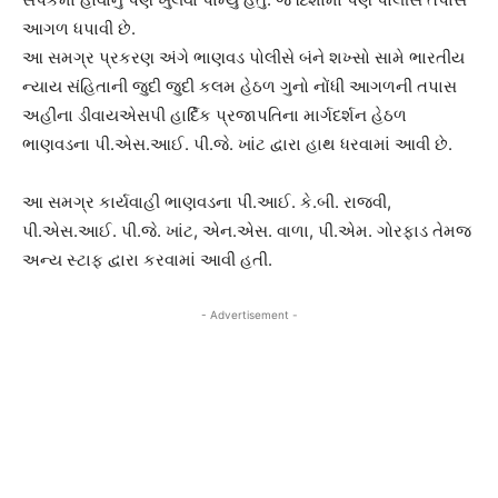
આગળ ધપાવી છે.
આ સમગ્ર પ્રકરણ અંગે ભાણવડ પોલીસે બંને શખ્સો સામે ભારતીય
ન્યાય સંહિતાની જુદી જુદી કલમ હેઠળ ગુનો નોંધી આગળની તપાસ
અહીંના ડીવાયએસપી હાર્દિક પ્રજાપતિના માર્ગદર્શન હેઠળ
ભાણવડના પી.એસ.આઈ. પી.જે. ખાંટ દ્વારા હાથ ધરવામાં આવી છે.
આ સમગ્ર કાર્યવાહી ભાણવડના પી.આઈ. કે.બી. રાજવી,
પી.એસ.આઈ. પી.જે. ખાંટ, એન.એસ. વાળા, પી.એમ. ગોરફાડ તેમજ
અન્ય સ્ટાફ દ્વારા કરવામાં આવી હતી.
- Advertisement -