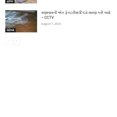
હાલાર
રાણાવાવની એક ફેકટરીમાં દિપડો મારણ કરી ગયો
– CCTV
August 7, 2026
વિડિઓ