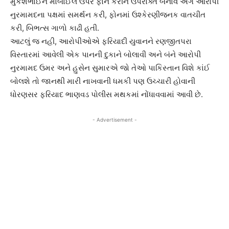
મુકેશભાઈને મોબાઈલ ઉપર ફોન કરીને ઉપરોક્ત બનાવ અંગે આરોપી
નુરમામદના પક્ષમાં સમર્થન કરી, ફોનમાં ઉશ્કેરણીજનક વાતચીત
કરી, બિભત્સ ગાળો કાઢી હતી.
આટલું જ નહી, આરોપીઓએ ફરિયાદી યુવાનને રણજીતપરા
વિસ્તારમાં આવેલી એક પાનની દુકાને બોલાવી અને બંને આરોપી
નુરમામદ ઉમર અને હુસેન સુમારએ જો તેઓ પાકિસ્તાન વિશે કાંઈ
બોલશે તો જાનથી મારી નાખવાની ધમકી પણ ઉચ્ચારી હોવાની
ધોરણસર ફરિયાદ ભાણવડ પોલીસ મથકમાં નોંધાવવામાં આવી છે.
- Advertisement -