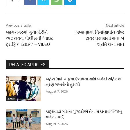
Previous article
Next article
જામનગરમાં ગુનાખોરીને
બજાણામાં નિર્માણાધીન વીજ
અટકાવવા પોલીસની “નાઇટ
ટાવર ધરાશાયી થતા બે
ટ્રાફિક ડ્રાઇવ” – VIDEO
શ્રમિકોના મોત
RELATED ARTICLES
બહેન વિશે અફવા ફેલાવતા ભાવિ બનેવી સહિતના
ત્રણ શખ્સોનો હુમલો
August 7, 2026
હાલાર
ચંદ્રાવાડા ગામના પુજારીએ તેના મકાનમાં ગાંજાનું
વાવેતર કર્યું
August 7, 2026