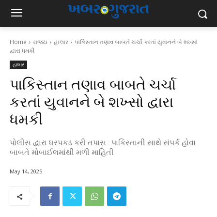
Home
રાજ્ય
હાલાર
પાકિસ્તાન તણાવ બાબતે ચર્ચા કરતાં યુવાનને બે શખ્સો
દ્વારા ધમકી
હાલાર
પાકિસ્તાન તણાવ બાબતે ચર્ચા
કરતાં યુવાનને બે શખ્સો દ્વારા
ધમકી
પોલીસ દ્વારા ધરપકડ કરી તપાસ : પાકિસ્તાની સાથે સંપર્ક હોવા
બાબતે મોબાઈલમાંથી મળી માહિતી
May 14, 2025