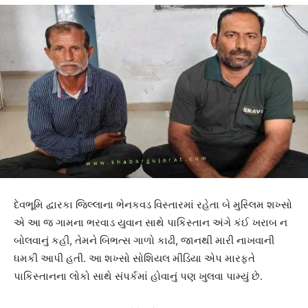
દેવભૂમિ દ્વારકા જિલ્લાના ભેનકવડ વિસ્તારમાં રહેતા બે મુસ્લિમ શખ્સો
એ આ જ ગામના ભરવાડ યુવાન સાથે પાકિસ્તાન અંગે કંઈ ખરાબ ન
બોલવાનું કહી, તેમને બિભત્સ ગાળો કાઢી, જાનથી મારી નાખવાની
ધમકી આપી હતી. આ શખ્સો સોશિયલ મીડિયા એપ મારફતે
પાકિસ્તાનના લોકો સાથે સંપર્કમાં હોવાનું પણ ખુલવા પામ્યું છે.