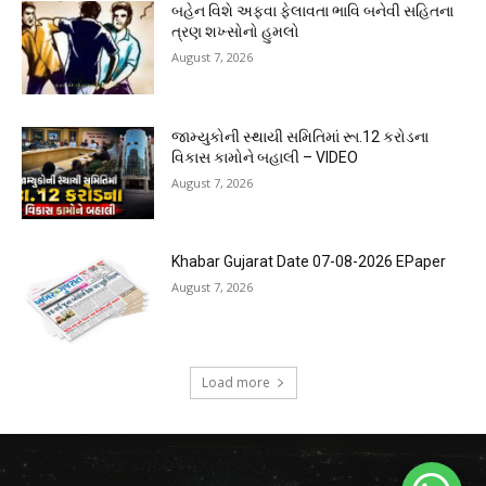
બહેન વિશે અફવા ફેલાવતા ભાવિ બનેવી સહિતના
ત્રણ શખ્સોનો હુમલો
August 7, 2026
જામ્યુકોની સ્થાયી સમિતિમાં રૂા.12 કરોડના
વિકાસ કામોને બહાલી – VIDEO
August 7, 2026
Khabar Gujarat Date 07-08-2026 EPaper
August 7, 2026
Load more