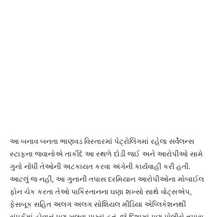
આ બનાવ બનતા ભાણવડ વિસ્તારમાં પેટ્રોલિંગમાં રહેલા સર્વેલન્સ
સ્ટાફના જવાનોએ તાકીદે આ સ્થળે દોડી જઈ અને આરોપીઓ સામે
ગુનો નોંધી તેઓની અટકાયત કરવા અંગેની કાર્યવાહી કરી હતી.
આટલું જ નહીં, આ ગુનાની તપાસ દરમિયાન આરોપીઓના મોબાઈલ
ફોન ચેક કરતા તેઓ પાકિસ્તાનના ઘણા શખ્સો સાથે વોટ્સએપ,
ફેસબૂક સહિત અલગ અલગ સોશિયલ મીડિયા એપ્લિકેશનથી
સંપર્કમાં હોવાનું પણ ખુલવા પામ્યું હતું. જે દિશામાં પણ પોલીસે તપાસ