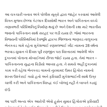
આ ચકચારી બનાવ અંગે પોલીસ સૂત્રો દ્વારા જાહેર કરવામાં આવેલી
વિગત મુજબ છેલ્લા કેટલાક દિવસોથી ભારત અને પાકિસ્તાન વચ્ચે
તણાવભરી પરિસ્થિતિનું નિર્માણ થયું છે અને દેશની રક્ષા માટે ભારતીય
જવાનો પાકિસ્તાન સાથે સરહદ પર લડી રહ્યા છે. જેમાં ભારતના
વિજયની પરિસ્થિતિમાં દેવભૂમિ દ્વારકા જિલ્લાના ભાણવડ તાલુકાના
ભેનકવડ ગામે રહેતા મુકેશભાઈ રણમલભાઈ ખીંટ નામના 28 વર્ષના
ભરવાડ યુવાન બે દિવસ પૂર્વે રણજીત પરા વિસ્તારમાં આવેલી એક
દુકાનમાં પોતાના મોબાઈલમાં રીલ્સ જોઈ રહ્યા હતા. તેમાં ભારત –
પાકિસ્તાનના યુદ્ધના વિડીયો આવ્યા હતા. તે સમયે અહીં દુકાનમાં
કામ કરી રહેલા ભેનકવડ ગામનો નુરમામદ ઉમર હિંગોરા નામનો
શખ્સ ઉશ્કેરાઈ ગયો હતો અને ફરિયાદી મુકેશભાઈની સાથે ઉગ્ર
ચાલી કરી અને પાકિસ્તાન વિરુદ્ધ કંઈ બોલવું નહીં તે બાબતે કહ્યું
હતું.
આ પછી અન્ય એક આરોપી એવો હુસેન સુમાર હિંગોરાએ ફરિયાદી