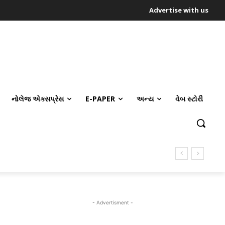
Advertise with us
નોલેજ એક્સપ્રેસ
E-PAPER
અન્ય
વેબ સ્ટોરી
- Advertisment -