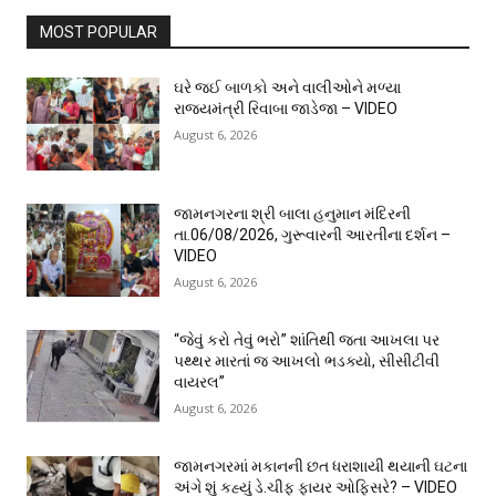
MOST POPULAR
ઘરે જઈ બાળકો અને વાલીઓને મળ્યા
રાજ્યમંત્રી રિવાબા જાડેજા – VIDEO
August 6, 2026
જામનગરના શ્રી બાલા હનુમાન મંદિરની
તા.06/08/2026, ગુરૂવારની આરતીના દર્શન –
VIDEO
August 6, 2026
“જેવું કરો તેવું ભરો” શાંતિથી જતા આખલા પર
પથ્થર મારતાં જ આખલો ભડક્યો, સીસીટીવી
વાયરલ”
August 6, 2026
જામનગરમાં મકાનની છત ધરાશાયી થયાની ઘટના
અંગે શું કહ્યું ડે.ચીફ ફાયર ઓફિસરે? – VIDEO