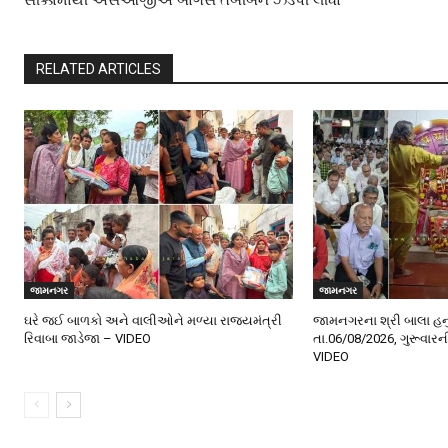
સીક્કામાંથી એસઓજીએ બોગસ તબીબને ઝડપી લીધો
RELATED ARTICLES
જામનગર
જામનગર
ઘરે જઈ બાળકો અને વાલીઓને મળ્યા રાજ્યમંત્રી
જામનગરના શ્રી બાલા હન
રિવાબા જાડેજા – VIDEO
તા.06/08/2026, ગુરૂવાર
VIDEO