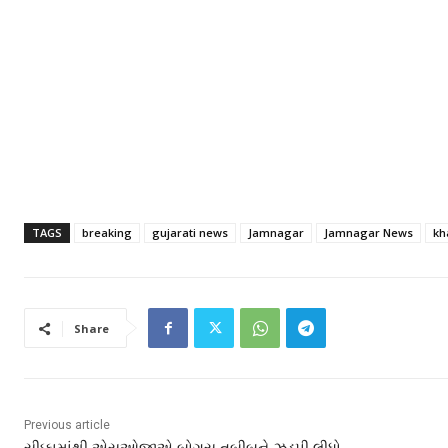
TAGS
breaking
gujarati news
Jamnagar
Jamnagar News
kh
Share
Previous article