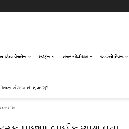
લ્થ એન્ડ વેલનેસ
સ્પોર્ટ્સ
ખબર સ્પેશીયલ
આજનો દિવસ
ીનાના લોકરમાંથી શું મળ્યું?
વાનનું મોત
 ટ્રક પાછળ બાઈક અથડાતા