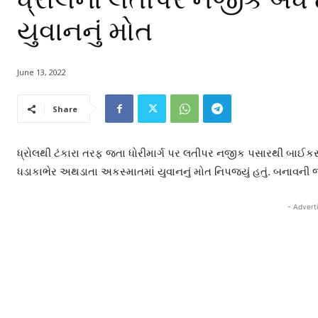
યુવાનનું મોત
June 13, 2022
Share
ધ્રોલથી ટંકારા તરફ જતા ધોરીમાર્ગ પર લતીપર નજીક પસારથી બાઈકસવા
ધડાકાભેર અથડાતા અકસ્માતમાં યુવાનનું મોત નિપજ્યું હતું. બનાવન
- Advert