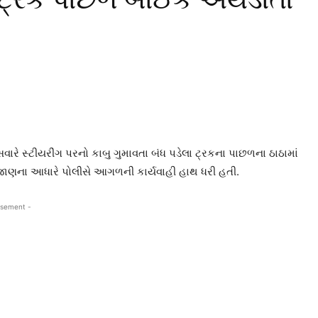
રે સ્ટીયરીંગ પરનો કાબુ ગુમાવતા બંધ પડેલા ટ્રકના પાછળના ઠાઠામાં
ી જાણના આધારે પોલીસે આગળની કાર્યવાહી હાથ ધરી હતી.
isement -