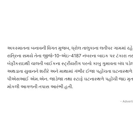
અકસ્માતના બનાવની વિગત મુજબ, ધ્રોલ તાલુકાના લતીપર ગામમાં રહે
રાત્રિના સમયે તેના જીજે-10-એઇ-4187 નંબરના બાઇક પર ટંકારા તરફ
બેફીકરાઇથી ચાલતી બાઈકના સ્ટ્રીયરીંગ પરનો કાબુ ગુમાવતા બંધ પ
અથડાતા યુવાનને શરીરે અને માથામાં ગંભીર ઈજા પહોંચતા ઘટનાસ્થળે જ
પીએસઆઈ એમ.એન. જાડેજા તથા સ્ટાફે ઘટનાસ્થળે પહોંચી જઇ મૃતદ
મોકલી આગળની તપાસ આરંભી હતી.
- Advert