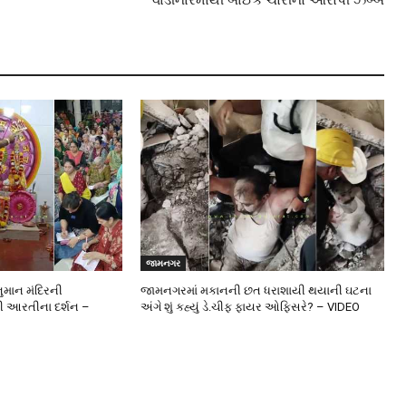
વાડીનારમાંથી બાઈક ચોરીનો આરોપી ઝબ્બે
જામનગર
ુમાન મંદિરની
જામનગરમાં મકાનની છત ધરાશાયી થયાની ઘટના
ની આરતીના દર્શન –
અંગે શું કહ્યું ડે.ચીફ ફાયર ઓફિસરે? – VIDEO