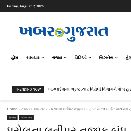
Friday, August 7, 2026
હોમ
સમાચાર
રાજ્ય
વિડિઓ
બિઝનેસ
હે
બાંગ્લાદેશના ભ્રષ્ટાચાર વિરોધી વિભાગને શેખ હસ
TRENDING NOW
Home
રાજ્ય
જામનગર
ધ્રોલના લતીપર નજીક બંધ ટ્રક પાછળ બાઈક અથડાતા યુ
રાજ્ય
જામનગર
ધ્રોલના લતીપર નજીક બંધ