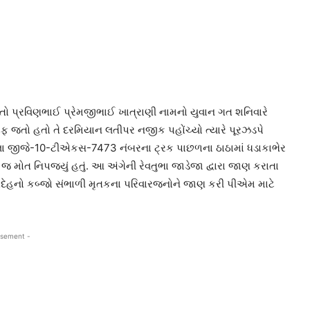
તો પ્રવિણભાઈ પ્રેમજીભાઈ ખાત્રાણી નામનો યુવાન ગત શનિવારે
 જતો હતો તે દરમિયાન લતીપર નજીક પહોંચ્યો ત્યારે પૂરઝડપે
ડેલા જીજે-10-ટીએકસ-7473 નંબરના ટ્રક પાછળના ઠાઠામાં ધડાકાભેર
 મોત નિપજ્યું હતું. આ અંગેની રેવતુભા જાડેજા દ્વારા જાણ કરાતા
ેહનો કબ્જો સંભાળી મૃતકના પરિવારજનોને જાણ કરી પીએમ માટે
isement -