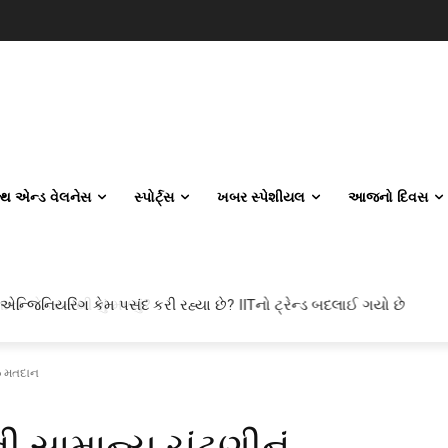
લ્થ એન્ડ વેલનેસ
સ્પોર્ટ્સ
ખબર સ્પેશીયલ
આજનો દિવસ
 એન્જિનિયરિંગ કેમ પસંદ કરી રહ્યા છે? IITનો ટ્રેન્ડ બદલાઈ ગયો છે
ઝ મતદાન
ામાન્ય ચૂંટણીનું