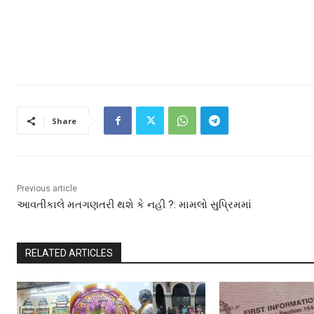
Share
Previous article
આવતીકાલે મતગણતરી થશે કે નહી ?: મામલો સુપ્રિમમાં
RELATED ARTICLES