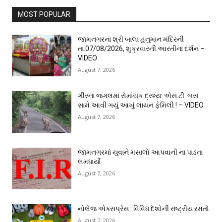
MOST POPULAR
જામનગરના શ્રી બાલા હનુમાન મંદિરની
તા.07/08/2026, શુક્રવારની આરતીના દર્શન –
VIDEO
August 7, 2026
ગીરના જંગલમાં રોમાંચક દ્રશ્ય: એસ.ટી. બસ
સામે આવી ગયું આખું લાયન ફેમિલી ! – VIDEO
August 7, 2026
જામનગરમાં યુવાને મસાલો આપવાની ના પાડતા
લમધાર્યો
August 7, 2026
નોલેજ એક્સપ્રેસ : વિવિધ દેશોની રાષ્ટ્રીય રમતો
August 7, 2026