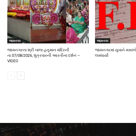
જામનગર
જામનગર
જામનગરના શ્રી બાલા હનુમાન મંદિરની
જામનગરમાં યુવાને મસાલ
તા.07/08/2026, શુક્રવારની આરતીના દર્શન –
લમધાર્યો
VIDEO