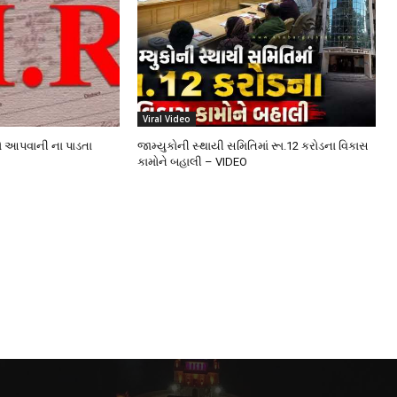
Viral Video
ો આપવાની ના પાડતા
જામ્યુકોની સ્થાયી સમિતિમાં રૂા.12 કરોડના વિકાસ
કામોને બહાલી – VIDEO