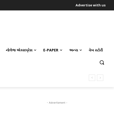
Advertise with us
નોલેજ એક્સપ્રેસ
E-PAPER
અન્ય
વેબ સ્ટોરી
- Advertisment -