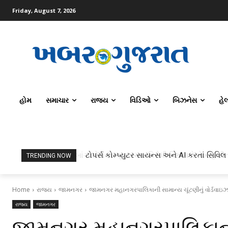
Friday, August 7, 2026
હોમ
સમાચાર
રાજ્ય
વિડિઓ
બિઝનેસ
હે
ટોપર્સ કોમ્પ્યુટર સાયન્સ અને AI કરતાં સિવિલ
TRENDING NOW
Home
રાજ્ય
જામનગર
જામનગર મહાનગરપાલિકાની સામાન્ય ચૂંટણીનું વોર્ડવાઇ
રાજ્ય
જામનગર
જામનગર મહાનગરપાલિકાની સ