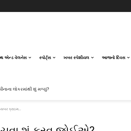
લ્થ એન્ડ વેલનેસ
સ્પોર્ટ્સ
ખબર સ્પેશીયલ
આજનો દિવસ
ીનાના લોકરમાંથી શું મળ્યું?
ાયબર ક્રાઇમ...
બચવા શું કરવુ જોઈએ?