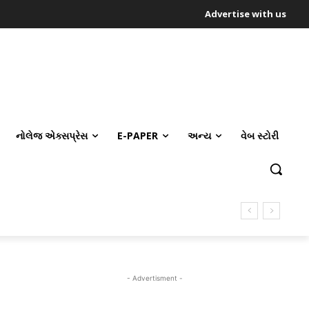
Advertise with us
નોલેજ એક્સપ્રેસ
E-PAPER
અન્ય
વેબ સ્ટોરી
- Advertisment -