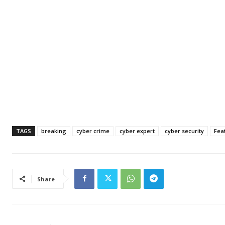
TAGS
breaking
cyber crime
cyber expert
cyber security
Fea
Share