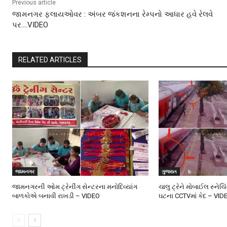
Previous article
જામનગર ફલાયઓવર : અંબર જંકશનના રેમ્પનો આધાર હવે રેલવે
પર….VIDEO
RELATED ARTICLES
જામનગર
ગુજરાત
જામનગરની ઓમ ટ્રેનીંગ સેન્ટરના મનોદિવ્યાંગ
ચાલુ ટ્રેને મોબાઈલ સ્નેચિ
બાળકોએ બનાવી રાખડી – VIDEO
ઘટના CCTVમાં કેદ – VID