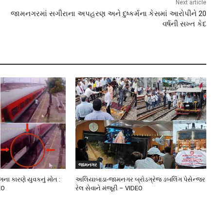
Next article
જામનગરમાં સગીરાના અપહરણ અને દુષ્કર્મના કેસમાં આરોપીને 20
વર્ષની સખ્ત કેદ
જામનગર
ંગના કારણે યુવકનું મોત :
અલિયાબાડા-જામનગર બ્રોડગ્રેજ ડબલિંગ પેસેન્જર
EO
રેલ સેવાને મંજૂરી – VIDEO