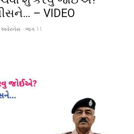
લીસને… – VIDEO
અવેરનેસ - ભાગ 11