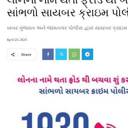
સાંભળો સાયબર ક્રાઇમ પો
ખબર ગુજરાત અને જામનગર પોલીસ દ્વારા સાયબર ક્રાઇમ 
April 23, 2025
Share