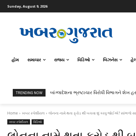
Sunday, August 9, 2026
હોમ
સમાચાર
રાજ્ય
વિડિઓ
બિઝનેસ
હે
બાંગ્લાદેશના ભ્રષ્ટાચાર વિરોધી વિભાગને શેખ હસ
TRENDING NOW
Home
ખબર સ્પેશીયલ
લોનના નામે થતા ફ્રોડ થી બચવા શું કરવુ જોઈએ? સાંભળો સ
ખબર સ્પેશીયલ
વિડિઓ
લોનના નામે થતા ફ્રોડ થી 