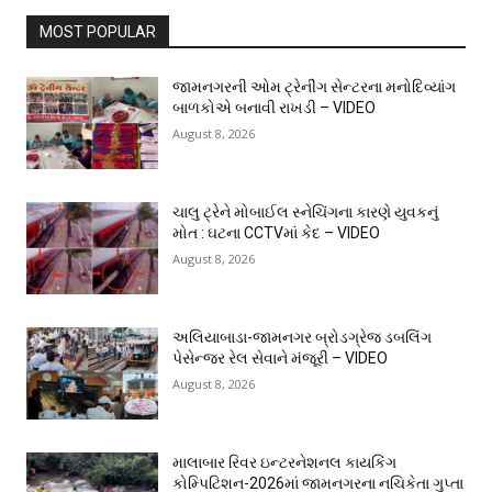
MOST POPULAR
જામનગરની ઓમ ટ્રેનીંગ સેન્ટરના મનોદિવ્યાંગ
બાળકોએ બનાવી રાખડી – VIDEO
August 8, 2026
ચાલુ ટ્રેને મોબાઈલ સ્નેચિંગના કારણે યુવકનું
મોત : ઘટના CCTVમાં કેદ – VIDEO
August 8, 2026
અલિયાબાડા-જામનગર બ્રોડગ્રેજ ડબલિંગ
પેસેન્જર રેલ સેવાને મંજૂરી – VIDEO
August 8, 2026
માલાબાર રિવર ઇન્ટરનેશનલ કાયકિંગ
કોમ્પિટિશન-2026માં જામનગરના નચિકેતા ગુપ્તા