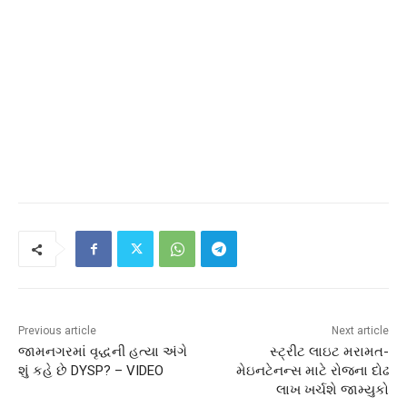
Previous article
Next article
જામનગરમાં વૃદ્ધની હત્યા અંગે
સ્ટ્રીટ લાઇટ મરામત-
શું કહે છે DYSP? – VIDEO
મેઇનટેનન્સ માટે રોજના દોઢ
લાખ ખર્ચશે જામ્યુકો