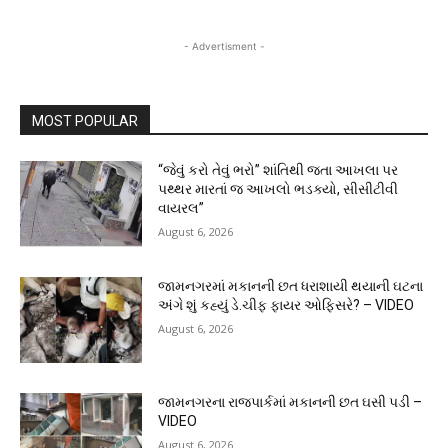
- Advertisment -
MOST POPULAR
“જેવું કરો તેવું ભરો” શાંતિથી જતા આખલા પર
પથ્થર મારતાં જ આખલો ભડક્યો, સીસીટીવી
વાયરલ”
August 6, 2026
જામનગરમાં મકાનની છત ધરાશાયી થયાની ઘટના
અંગે શું કહ્યું ડે.ચીફ ફાયર ઓફિસરે? – VIDEO
August 6, 2026
જામનગરના રાજપાર્કમાં મકાનની છત ઘસી પડી –
VIDEO
August 6, 2026