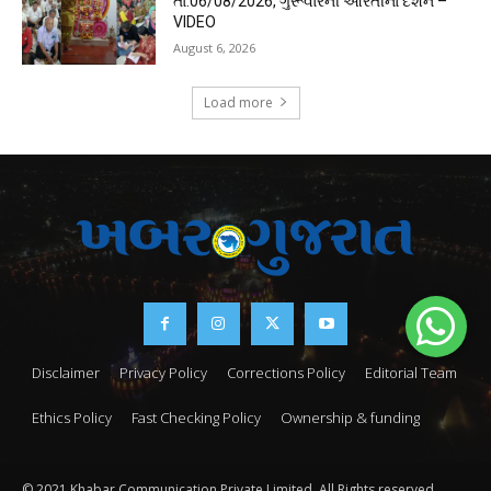
તા.06/08/2026, ગુરૂવારની આરતીના દર્શન –
VIDEO
August 6, 2026
Load more
Disclaimer
Privacy Policy
Corrections Policy
Editorial Team
Ethics Policy
Fast Checking Policy
Ownership & funding
© 2021 Khabar Communication Private Limited. All Rights reserved.