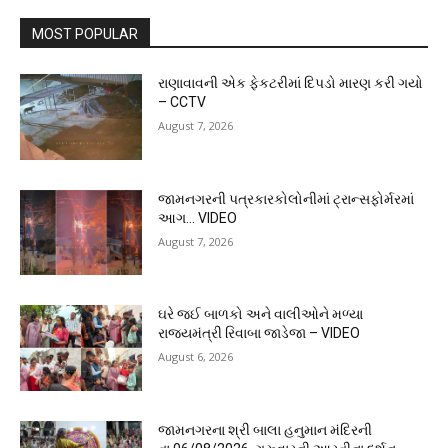
MOST POPULAR
રાણાવાવની એક ફેકટરીમાં દિપડો મારણ કરી ગયો
– CCTV
August 7, 2026
જામનગરની પત્રકારકોલોનીમાં ટ્રાન્સફોર્મરમાં
આગ… VIDEO
August 7, 2026
ઘરે જઈ બાળકો અને વાલીઓને મળ્યા
રાજ્યમંત્રી રિવાબા જાડેજા – VIDEO
August 6, 2026
જામનગરના શ્રી બાલા હનુમાન મંદિરની