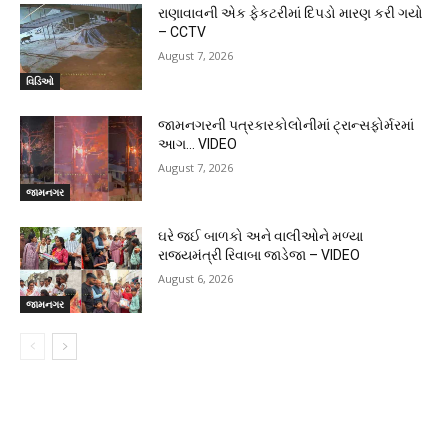
રાણાવાવની એક ફેકટરીમાં દિપડો મારણ કરી ગયો
– CCTV
August 7, 2026
વિડિઓ
જામનગરની પત્રકારકોલોનીમાં ટ્રાન્સફોર્મરમાં
આગ… VIDEO
August 7, 2026
જામનગર
ઘરે જઈ બાળકો અને વાલીઓને મળ્યા
રાજ્યમંત્રી રિવાબા જાડેજા – VIDEO
August 6, 2026
જામનગર