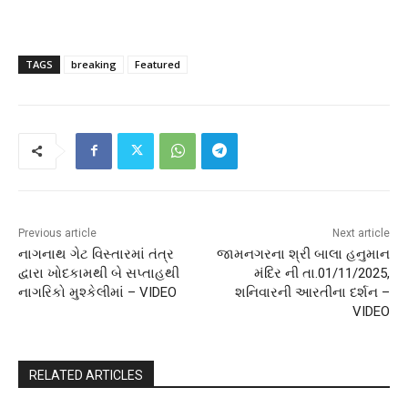
TAGS
breaking
Featured
Previous article
Next article
નાગનાથ ગેટ વિસ્તારમાં તંત્ર
જામનગરના શ્રી બાલા હનુમાન
દ્વારા ખોદકામથી બે સપ્તાહથી
મંદિર ની તા.01/11/2025,
નાગરિકો મુશ્કેલીમાં – VIDEO
શનિવારની આરતીના દર્શન –
VIDEO
RELATED ARTICLES