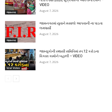
તા.07/08/2026, શુક્રવારની આરતીના દર્શન –
VIDEO
August 7, 2026
જામનગર
જામનગરમાં યુવાને મસાલો આપવાની ના પાડતા
લમધાર્યો
August 7, 2026
જામનગર
જામ્યુકોની સ્થાયી સમિતિમાં રૂા.12 કરોડના
વિકાસ કામોને બહાલી – VIDEO
August 7, 2026
Viral Video