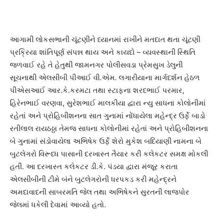
આગામી લોકસભાની ચૂંટણીને ધ્યાનમાં રાખીને મતદાત થતા ચૂંટણી
પ્રક્રિયા શાંતિપૂર્ણ સંપન્ન થાય અને કાયદો – વ્યવસ્થાની સ્થિતિ
જળવાઈ રહે તે હેતુથી જામનગર પોલીસવડા પ્રેમસુખ ડેલુની
સૂચનાથી એલસીબી પીઆઈ વી.એમ. લગારીયાના માર્ગદર્શન હેઠળ
પીએસઆઈ આર.કે.કરમટા તથા સ્ટાફના શરદભાઈ પરમાર,
હિરેનભાઈ વરણવા, સુરેશભાઈ માલકીયા દ્વારા ન્યુ સાધના કોલોનીમાં
રહેતાં અને પ્રોહિબીશનના સાત ગુનામાં નોંધાયેલા મહેન્દ્ર ઉર્ફે બાડો
રતીલાલ રાયઠઠ્ઠા તેમજ સાધના કોલોનીમાં રહેતાં અને પ્રોહિબીશનના
બે ગુનામાં સંડોવાયેલા અભિષેક ઉર્ફે શેરો મુકેશ બદિયાણી નામના બે
બુટલેગરો વિરૂધ્ધ પાસાની દરખાસ્ત તૈયાર કરી કલેકટર સમક્ષ મોકલી
હતી. આ દરખાસ્ત કલેકટર ડી.કે. પંડયા દ્વારા મંજૂર કરાતા
એલસીબીની ટીમે બંને બુટલેગરોની ધરપકડ કરી મહેન્દ્રને
અમદાવાદની સાબરમતિ જેલ તથા અભિષેકને સુરતની લાજપોર
જેલમાં ધકેલી દેવામાં આવ્યો હતો.