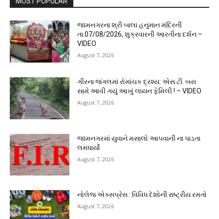
MOST POPULAR
જામનગરના શ્રી બાલા હનુમાન મંદિરની
તા.07/08/2026, શુક્રવારની આરતીના દર્શન –
VIDEO
August 7, 2026
ગીરના જંગલમાં રોમાંચક દ્રશ્ય: એસ.ટી. બસ
સામે આવી ગયું આખું લાયન ફેમિલી ! – VIDEO
August 7, 2026
જામનગરમાં યુવાને મસાલો આપવાની ના પાડતા
લમધાર્યો
August 7, 2026
નોલેજ એક્સપ્રેસ : વિવિધ દેશોની રાષ્ટ્રીય રમતો
August 7, 2026