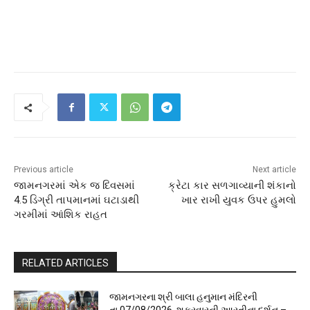
Previous article
Next article
જામનગરમાં એક જ દિવસમાં
ક્રેટા કાર સળગાવ્યાની શંકાનો
4.5 ડિગ્રી તાપમાનમાં ઘટાડાથી
ખાર રાખી યુવક ઉપર હુમલો
ગરમીમાં આંશિક રાહત
RELATED ARTICLES
જામનગરના શ્રી બાલા હનુમાન મંદિરની