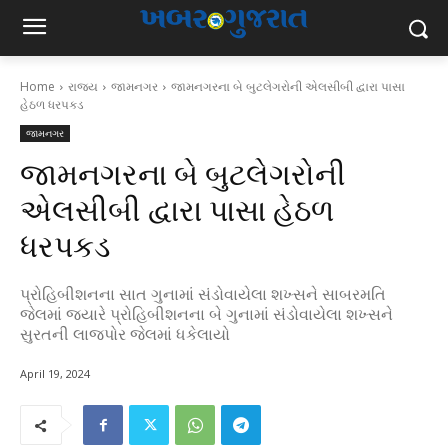
Home
રાજ્ય
જામનગર
જામનગરના બે બુટલેગરોની એલસીબી દ્વારા પાસા
હેઠળ ધરપકડ
જામનગર
જામનગરના બે બુટલેગરોની
એલસીબી દ્વારા પાસા હેઠળ
ધરપકડ
પ્રોહિબીશનના સાત ગુનામાં સંડોવાયેલા શખ્સને સાબરમતિ
જેલમાં જ્યારે પ્રોહિબીશનના બે ગુનામાં સંડોવાયેલા શખ્સને
સુરતની લાજપોર જેલમાં ધકેલાયો
April 19, 2024