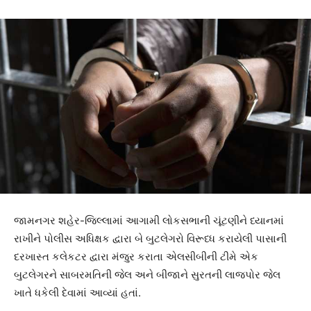
જામનગર શહેર-જિલ્લામાં આગામી લોકસભાની ચૂંટણીને ધ્યાનમાં
રાખીને પોલીસ અધિક્ષક દ્વારા બે બુટલેગરો વિરૂધ્ધ કરાયેલી પાસાની
દરખાસ્ત કલેકટર દ્વારા મંજુર કરાતા એલસીબીની ટીમે એક
બુટલેગરને સાબરમતિની જેલ અને બીજાને સુરતની લાજપોર જેલ
ખાતે ધકેલી દેવામાં આવ્યાં હતાં.