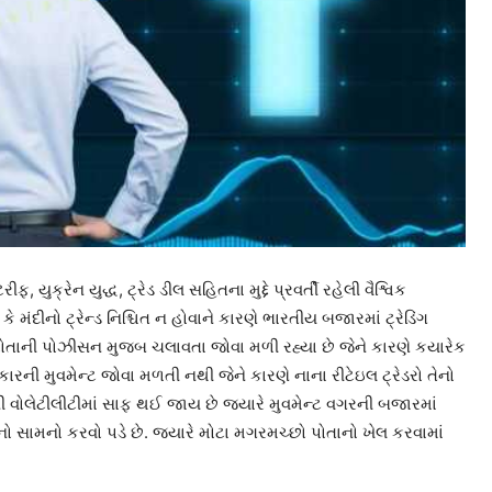
ફ, યુક્રેન યુદ્ધ, ટ્રેડ ડીલ સહિતના મુદ્દે પ્રવર્તી રહેલી વૈશ્વિક
મંદીનો ટ્રેન્ડ નિશ્ચિત ન હોવાને કારણે ભારતીય બજારમાં ટ્રેડિંગ
પોતાની પોઝીસન મુજબ ચલાવતા જોવા મળી રહ્યા છે જેને કારણે કયારેક
ની મુવમેન્ટ જોવા મળતી નથી જેને કારણે નાના રીટેઇલ ટ્રેડરો તેનો
ની વોલેટીલીટીમાં સાફ થઈ જાય છે જ્યારે મુવમેન્ટ વગરની બજારમાં
ો સામનો કરવો પડે છે. જ્યારે મોટા મગરમચ્છો પોતાનો ખેલ કરવામાં