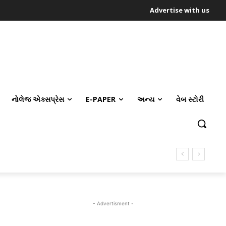
Advertise with us
નોલેજ એક્સપ્રેસ
E-PAPER
અન્ય
વેબ સ્ટોરી
- Advertisment -