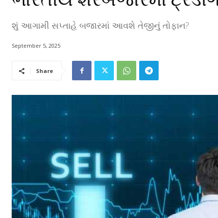
શું આગામી સપ્તાહે બજારમાં આવશે તેજીનું તોફાન?
September 5, 2025
Share