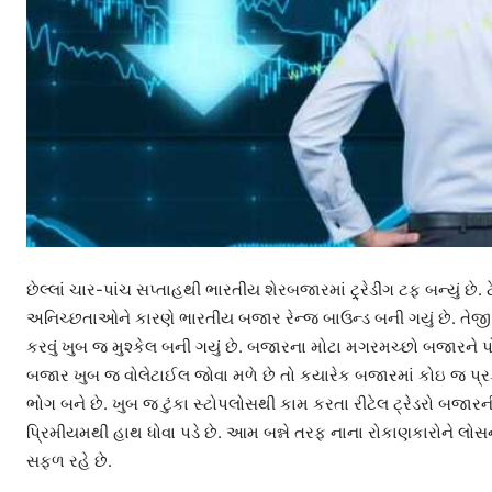
છેલ્લાં ચાર-પાંચ સપ્તાહથી ભારતીય શેરબજારમાં ટ્ર્રેડીંગ ટફ બન્યું છે. ટેરી
અનિચ્છતાઓને કારણે ભારતીય બજાર રેન્જ બાઉન્ડ બની ગયું છે. તેજી કે 
કરવું ખુબ જ મુશ્કેલ બની ગયું છે. બજારના મોટા મગરમચ્છો બજારને 
બજાર ખુબ જ વોલેટાઈલ જોવા મળે છે તો કયારેક બજારમાં કોઇ જ પ્રકાર
ભોગ બને છે. ખુબ જ ટુંકા સ્ટોપલોસથી કામ કરતા રીટેલ ટ્રેડરો બજાર
પ્રિમીયમથી હાથ ધોવા પડે છે. આમ બન્ને તરફ નાના રોકાણકારોને લોસન
સફળ રહે છે.