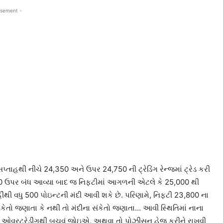
isement -
ાહથી નીચે 24,350 અને ઉપર 24,750 ની ટ્રેડિંગ રેન્જમાં ટ્રેડ કરી
24,750 ઉપર બંધ આવ્યા બાદ જ નિફટીમાં આગળની એટલે કે 25,000 થી
ીંથી વધુ 500 પોઇન્ટની મંદી આવી શકે છે. પરિણામે, નિફટી 23,800 ના
ંકેતો જણાતા કે નથી તો મંદીના સંકેતો જણાતા… આવી સ્થિતિમાં નાના
સુધી ઓવરટ્રેડીંગથી બચવું જોઇએ. અથવા તો પોઝીસન હેજ કરીને રાખવી