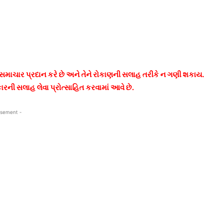
સમાચાર પ્રદાન કરે છે અને તેને રોકાણની સલાહ તરીકે ન ગણી શકાય.
ની સલાહ લેવા પ્રોત્સાહિત કરવામાં આવે છે.
isement -