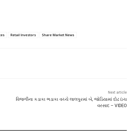
tes
Retail Investors
Share Market News
Next article
વિજળીના કડાકા ભડાકા વચ્ચે લાલપુરમાં બે, જોડિયામાં દોઢ ઇંચ
વરસાદ – VIDEO