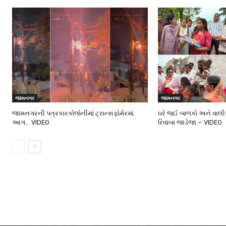
જામનગર
જામનગર
જામનગરની પત્રકારકોલોનીમાં ટ્રાન્સફોર્મરમાં
ઘરે જઈ બાળકો અને વાલી
આગ… VIDEO
રિવાબા જાડેજા – VIDEO