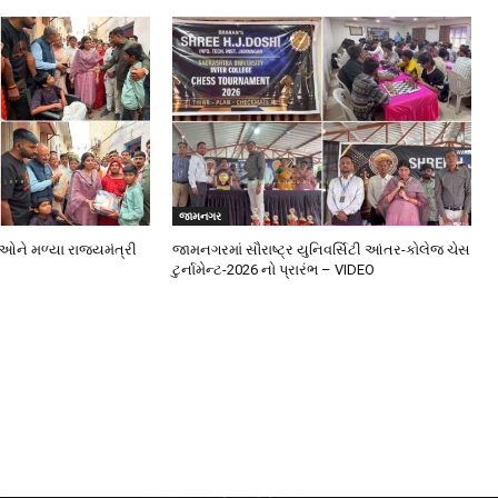
જામનગર
ઓને મળ્યા રાજ્યમંત્રી
જામનગરમાં સૌરાષ્ટ્ર યુનિવર્સિટી આંતર-કોલેજ ચેસ
ટુર્નામેન્ટ-2026 નો પ્રારંભ – VIDEO