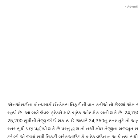
- Advert
એનએસઈના બેન્ચમાર્ક ઈન્ડેકસ નિફટીની વાત કરીએ તો છેલ્લાં એક સપ્ત
રહ્યો છે. આ બન્ને લેવલ ટ્રેડરો માટે બ્રેક ઓર મેક બની શકે છે. 
25,200 સુધીની તેજી જોઈ શકાય છે જ્યારે 24,350નું સ્તર તુટે તો અહ
સ્તર સુધી પણ પહોંચી શકે છે પરંતુ હાલ તો નથી કોઇ તેજીના મજબુત સ
ટ્રેડરો એ જ્યાં સુધી નિફટી બ્રેકઆઉટ કે બ્રેકડાઉન ન આપે ત્યાં 