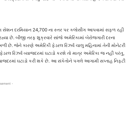
ડિંગ સેશન દરમિયાન 24,700 ના સ્તર પર કલોસીંગ આપવામાં સફળ રહી
્યા છે. બીજી તરફ શુક્રવારે સાંજે અમેરિકામાં બેરોજગારી દરના
મળી છે. જેને કારણે અમેરિકી ફેડરલ રિઝર્વ ચાલુ મહિનામાં તેની મોનેટરી
ડરલ રિઝર્વ વ્યાજદરમાં ઘટાડો કરશે તો માત્ર અમેરિકા જ નહીં પરંતુ,
 વ્યાજદરમાં ઘટાડો કરી શકે છે. આ સંકેતોને પગલે આગામી સપ્તાહ નિફટી
isement -