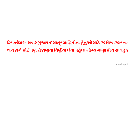
ડિસક્લેમર: ‘ખબર ગુજરાત’ માત્ર માહિતીના હેતુઓ માટે જ શેરબજારના 
વાચકોને કોઈપણ રોકાણના નિર્ણયો લેતા પહેલા યોગ્ય નાણાકીય સલાહકાર
- Advert