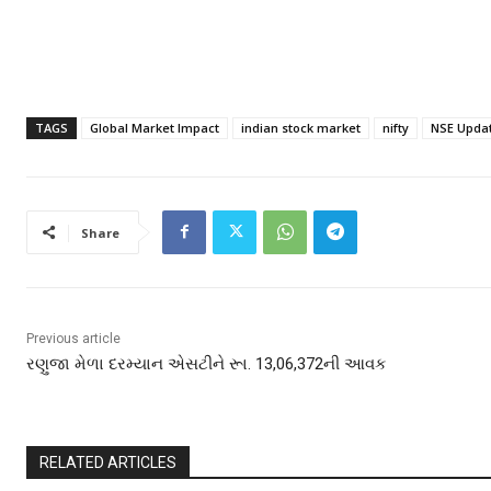
TAGS
Global Market Impact
indian stock market
nifty
NSE Upda
Share
Previous article
રણુજા મેળા દરમ્યાન એસટીને રૂા. 13,06,372ની આવક
RELATED ARTICLES