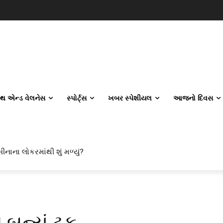
લ્થ એન્ડ વેલનેસ
સ્પોર્ટ્સ
ખબર સ્પેશીયલ
આજનો દિવસ
ીનાના લોકરમાંથી શું મળ્યું?
ગ બન્યું ટફ…