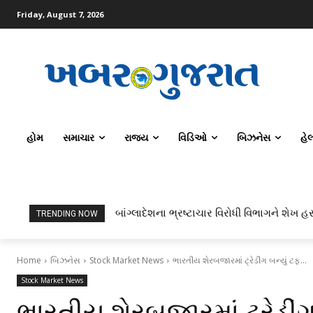
Friday, August 7, 2026
હોમ
સમાચાર
રાજ્ય
વિડિઓ
બિઝનેસ
હે
બાંગ્લાદેશના ભ્રષ્ટાચાર વિરોધી વિભાગને શેખ હસ
TRENDING NOW
Home
બિઝનેસ
Stock Market News
ભારતીય શેરબજારમાં ટ્રેડીંગ બન્યું ટફ...
Stock Market News
ભારતીય શેરબજારમાં ટ્રેડીં