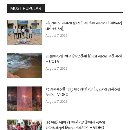
MOST POPULAR
ચંદ્રાવાડા ગામના પુજારીએ તેના મકાનમાં ગાંજાનું
વાવેતર કર્યું
August 7, 2026
રાણાવાવની એક ફેકટરીમાં દિપડો મારણ કરી ગયો
– CCTV
August 7, 2026
જામનગરની પત્રકારકોલોનીમાં ટ્રાન્સફોર્મરમાં
આગ… VIDEO
August 7, 2026
ઘરે જઈ બાળકો અને વાલીઓને મળ્યા
રાજ્યમંત્રી રિવાબા જાડેજા – VIDEO