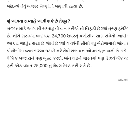
જોઇએ તેવું બજાર નિષ્ણાંતો જણાવી રહ્યા છે.
શું આવતા સપ્તાહે આવી શકે છે તેજી ?
બજાર માટે આગામી સપ્તાહની વાત કરીએ તો નિફટી છેલ્લાં ત્રણ ટ્રે
છે. નીચે સરકયા બાદ પણ 24,700 ઉપરનું કલોસીંગ સારા સંકેતો આપી રહ
આંકડા જાહેર થયા છે જેમાં છેલ્લાં 4 વર્ષની સૌથી વધુ બેરોજગારી જોવા 
પોલીસીમાં વ્યાજદરમાં ઘટાડો કરે તેવી સંભાવનાઓ મજબુત બની છે. જો ફે
વૈશ્વિક બજારોને પણ બુસ્ટ કરશે. જેને લઇને ભારતમાં પણ રિઝર્વ બેંક
ફરી એક વખત 25,000 નું લેવલ ટેસ્ટ કરી શકે છે.
- Advert