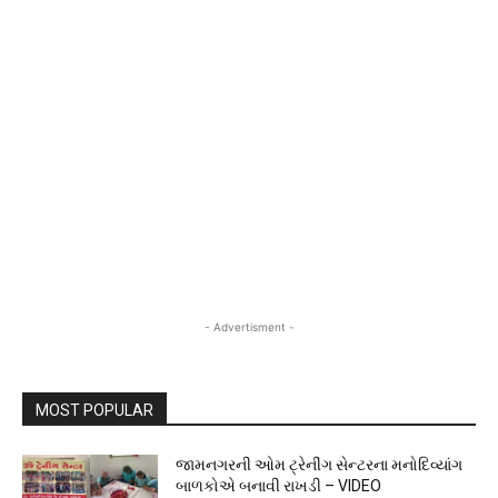
- Advertisment -
MOST POPULAR
જામનગરની ઓમ ટ્રેનીંગ સેન્ટરના મનોદિવ્યાંગ
બાળકોએ બનાવી રાખડી – VIDEO