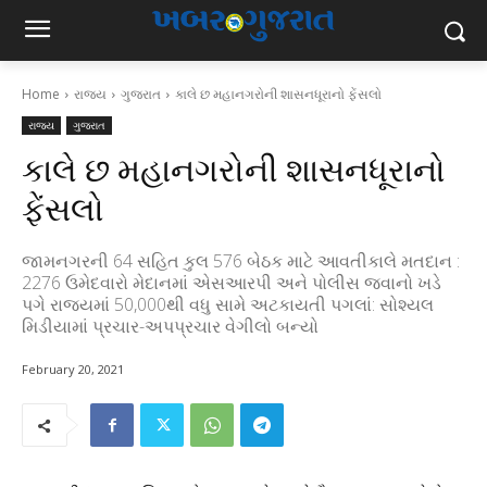
Home
રાજ્ય
ગુજરાત
કાલે છ મહાનગરોની શાસનધૂરાનો ફેંસલો
રાજ્ય
ગુજરાત
કાલે છ મહાનગરોની શાસનધૂરાનો
ફેંસલો
જામનગરની 64 સહિત કુલ 576 બેઠક માટે આવતીકાલે મતદાન :
2276 ઉમેદવારો મેદાનમાં એસઆરપી અને પોલીસ જવાનો ખડે
પગે રાજયમાં 50,000થી વધુ સામે અટકાયતી પગલાં: સોશ્યલ
મિડીયામાં પ્રચાર-અપપ્રચાર વેગીલો બન્યો
February 20, 2021