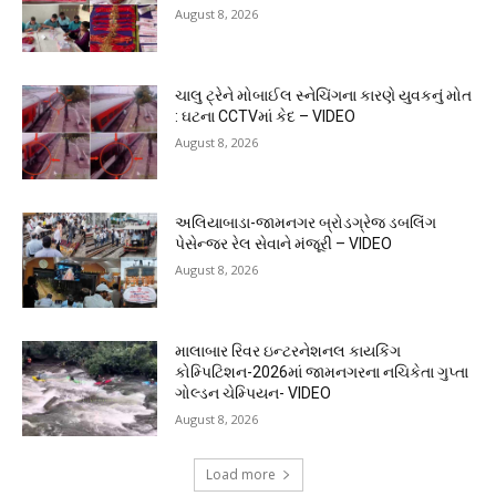
August 8, 2026
ચાલુ ટ્રેને મોબાઈલ સ્નેચિંગના કારણે યુવકનું મોત
: ઘટના CCTVમાં કેદ – VIDEO
August 8, 2026
અલિયાબાડા-જામનગર બ્રોડગ્રેજ ડબલિંગ
પેસેન્જર રેલ સેવાને મંજૂરી – VIDEO
August 8, 2026
માલાબાર રિવર ઇન્ટરનેશનલ કાયકિંગ
કોમ્પિટિશન-2026માં જામનગરના નચિકેતા ગુપ્તા
ગોલ્ડન ચેમ્પિયન- VIDEO
August 8, 2026
Load more