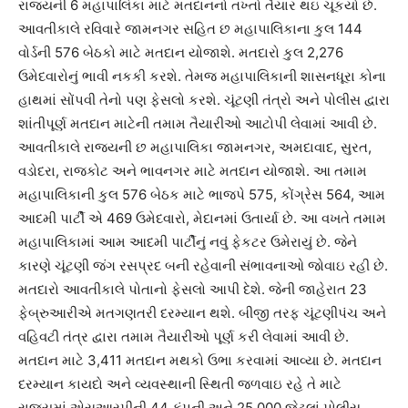
રાજયની 6 મહાપાલિકા માટે મતદાનનો તખ્તો તૈયાર થઇ ચૂકયો છે.
આવતીકાલે રવિવારે જામનગર સહિત છ મહાપાલિકાના કુલ 144
વોર્ડની 576 બેઠકો માટે મતદાન યોજાશે. મતદારો કુલ 2,276
ઉમેદવારોનું ભાવી નકકી કરશે. તેમજ મહાપાલિકાની શાસનધૂરા કોના
હાથમાં સોંપવી તેનો પણ ફેસલો કરશે. ચૂંટણી તંત્રો અને પોલીસ દ્વારા
શાંતીપૂર્ણ મતદાન માટેની તમામ તૈયારીઓ આટોપી લેવામાં આવી છે.
આવતીકાલે રાજયની છ મહાપાલિકા જામનગર, અમદાવાદ, સુરત,
વડોદરા, રાજકોટ અને ભાવનગર માટે મતદાન યોજાશે. આ તમામ
મહાપાલિકાની કુલ 576 બેઠક માટે ભાજપે 575, કોંગ્રેસ 564, આમ
આદમી પાર્ટી એ 469 ઉમેદવારો, મેદાનમાં ઉતાર્યા છે. આ વખતે તમામ
મહાપાલિકામાં આમ આદમી પાર્ટીનું નવું ફેકટર ઉમેરાયું છે. જેને
કારણે ચૂંટણી જંગ રસપ્રદ બની રહેવાની સંભાવનાઓ જોવાઇ રહી છે.
મતદારો આવતીકાલે પોતાનો ફેસલો આપી દેશે. જેની જાહેરાત 23
ફેબ્રુઆરીએ મતગણતરી દરમ્યાન થશે. બીજી તરફ ચૂંટણીપંચ અને
વહિવટી તંત્ર દ્વારા તમામ તૈયારીઓ પૂર્ણ કરી લેવામાં આવી છે.
મતદાન માટે 3,411 મતદાન મથકો ઉભા કરવામાં આવ્યા છે. મતદાન
દરમ્યાન કાયદો અને વ્યવસ્થાની સ્થિતી જળવાઇ રહે તે માટે
રાજયમાં એસઆરપીની 44 કંપની અને 25,000 જેટલાં પોલીસ