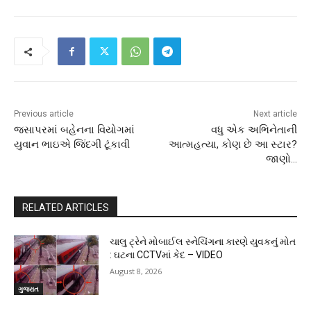
Previous article
Next article
જસાપરમાં બહેનના વિયોગમાં
વધુ એક અભિનેતાની
યુવાન ભાઇએ જિંદગી ટૂંકાવી
આત્મહત્યા, કોણ છે આ સ્ટાર?
જાણો…
RELATED ARTICLES
ચાલુ ટ્રેને મોબાઈલ સ્નેચિંગના કારણે યુવકનું મોત
: ઘટના CCTVમાં કેદ – VIDEO
August 8, 2026
ગુજરાત