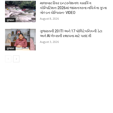
માલાબાર રિવર ઇન્ટરનેશનલ કાયકિંગ
કોમ્પિટિશન-2026માં જામનગરના નચિકેતા ગુપ્તા
ગોલ્ડન ચેમ્પિયન- VIDEO
August 8, 2026
ગુજરાત
ગુજરાતની 20 ITI અને 17 પોલિટેકનિકની ડેટા
અને AI લેબ્સની સ્થાપના માટે પસંદગી
August 3, 2026
ગુજરાત