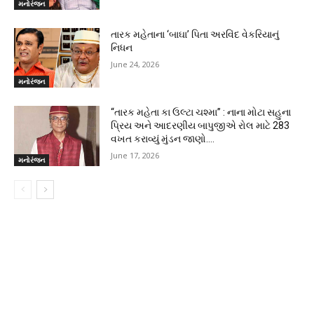
મનોરંજન
તારક મહેતાના ‘બાઘા’ પિતા અરવિંદ વેકરિયાનું
નિધન
June 24, 2026
મનોરંજન
“તારક મહેતા કા ઉલ્ટા ચશ્મા” : નાના મોટા સહુના
પ્રિય અને આદરણીય બાપુજીએ રોલ માટે 283
વખત કરાવ્યું મુંડન જાણો….
June 17, 2026
મનોરંજન