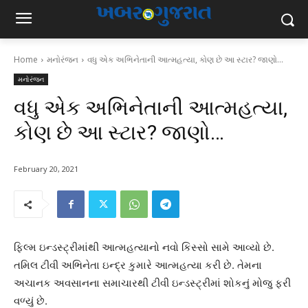
Home
મનોરંજન
વધુ એક અભિનેતાની આત્મહત્યા, કોણ છે આ સ્ટાર? જાણો…
મનોરંજન
વધુ એક અભિનેતાની આત્મહત્યા,
કોણ છે આ સ્ટાર? જાણો…
February 20, 2021
ફિલ્મ ઇન્ડસ્ટ્રીમાંથી આત્મહત્યાનો નવો કિસ્સો સામે આવ્યો છે.
તમિલ ટીવી અભિનેતા ઇન્દ્ર કુમારે આત્મહત્યા કરી છે. તેમના
અચાનક અવસાનના સમાચારથી ટીવી ઇન્ડસ્ટ્રીમાં શોકનું મોજુ ફરી
વળ્યું છે.