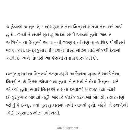
અહેવાલો અનુસાર, ઇન્દ્ર કુમાર તેના મિત્રને મળવા તેના ઘરે ગયો
હતો.. જ્યાં તે સવારે મૃત હાલતમાં મળી આવ્યો હતો. જ્યારે
અભિનેતાના મિત્રને આ વાતની જાણ થતાં તેણે તાત્કાલિક પોલીસને
જાણ કરી. ઇન્દ્રકુમારની લાશને પોસ્ટ મોર્ટમ માટે મોકલી દેવામાં
આવી છે અને પોલીસે આ કેસની તપાસ શરૂ કરી છે.
ઇન્દ્ર કુમારના મિત્રએ જણાવ્યું કે અભિનેતા બુધવારે સાંજે તેના
મિત્રો સાથે ફિલ્મ જોવા ગયા હતા. તે સમયે તે તેના મિત્રના ઘરે
એકલો હતો. સવારે મિત્રએ રૂમનો દરવાજો ખટખટાવ્યો ત્યારે
ઈન્દ્રકુમાર ખોલ્યો નહીં. જ્યારે કોઈક દરવાજો ખોલ્યો, ત્યારે તેણે
જોયું કે ઈન્દ્ર ત્યાં મૃત હાલતમાં મળી આવ્યો હતો. જોકે, તે સ્થળેથી
કોઈ સ્યુસાઇડ નોટ મળી નથી.
- Advertisement -