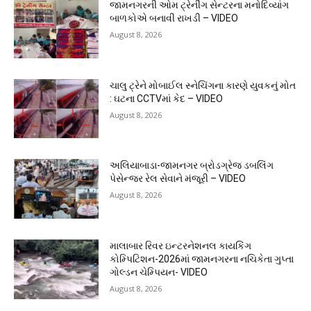
જામનગરની ઓમ ટ્રેનીંગ સેન્ટરના મનોદિવ્યાંગ
બાળકોએ બનાવી રાખડી – VIDEO
August 8, 2026
ચાલુ ટ્રેને મોબાઈલ સ્નેચિંગના કારણે યુવકનું મોત
: ઘટના CCTVમાં કેદ – VIDEO
August 8, 2026
અલિયાબાડા-જામનગર બ્રોડગ્રેજ ડબલિંગ
પેસેન્જર રેલ સેવાને મંજૂરી – VIDEO
August 8, 2026
માલાબાર રિવર ઇન્ટરનેશનલ કાયકિંગ
કોમ્પિટિશન-2026માં જામનગરના નચિકેતા ગુપ્તા
ગોલ્ડન ચેમ્પિયન- VIDEO
August 8, 2026