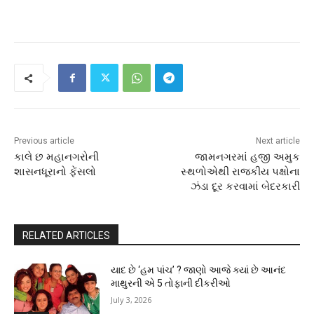
Previous article
Next article
કાલે છ મહાનગરોની
જામનગરમાં હજી અમુક
શાસનધૂરાનો ફેંસલો
સ્થળોએથી રાજકીય પક્ષોના
ઝંડા દૂર કરવામાં બેદરકારી
RELATED ARTICLES
યાદ છે ‘હમ પાંચ’ ? જાણો આજે ક્યાં છે આનંદ
માથુરની એ 5 તોફાની દીકરીઓ
July 3, 2026