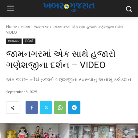
Home
રાજ્ય
જામનગર
જામનગરમાં એક સાથે હજારો ગણેશજીના દર્શન -
VIDEO
જામનગર
વિડિઓ
જામનગરમાં એક સાથે હજારો
ગણેશજીના દર્શન – VIDEO
એક જ છત નીચે હજારો ગણેશજીના સ્વરૂપોનુ અનોખુ કલેક્શન
September 3, 2025