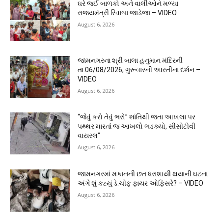
ઘરે જઈ બાળકો અને વાલીઓને મળ્યા
રાજ્યમંત્રી રિવાબા જાડેજા – VIDEO
August 6, 2026
જામનગરના શ્રી બાલા હનુમાન મંદિરની
તા.06/08/2026, ગુરૂવારની આરતીના દર્શન –
VIDEO
August 6, 2026
“જેવું કરો તેવું ભરો” શાંતિથી જતા આખલા પર
પથ્થર મારતાં જ આખલો ભડક્યો, સીસીટીવી
વાયરલ”
August 6, 2026
જામનગરમાં મકાનની છત ધરાશાયી થયાની ઘટના
અંગે શું કહ્યું ડે.ચીફ ફાયર ઓફિસરે? – VIDEO
August 6, 2026