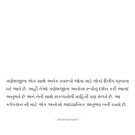
ગણેશજીના એક સાથે અનેક સ્વરૂપો જોવા માટે લોકો દિલીપ ધ્રુવના
ઘરે આવે છે. અહીં તેઓ ગણેશજીના અનોખા રૂપોનું દર્શન કરી આનંદ
અનુભવે છે અને તેની સાથે સંકળાયેલી માહિતી પણ મેળવે છે. આ
કલેકશન સૌ માટે એક અનોખો આધ્યાત્મિક અનુભવ બની રહ્યો છે.
- Advertisement -