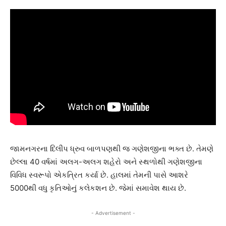
જામનગરના દિલીપ ધ્રુવ બાળપણથી જ ગણેશજીના ભક્ત છે. તેમણે
છેલ્લા 40 વર્ષમાં અલગ-અલગ શહેરો અને સ્થળોથી ગણેશજીના
વિવિધ સ્વરૂપો એકત્રિત કર્યા છે. હાલમાં તેમની પાસે આશરે
5000થી વધુ કૃતિઓનું કલેકશન છે. જેમાં સમાવેશ થાય છે.
- Advertisement -