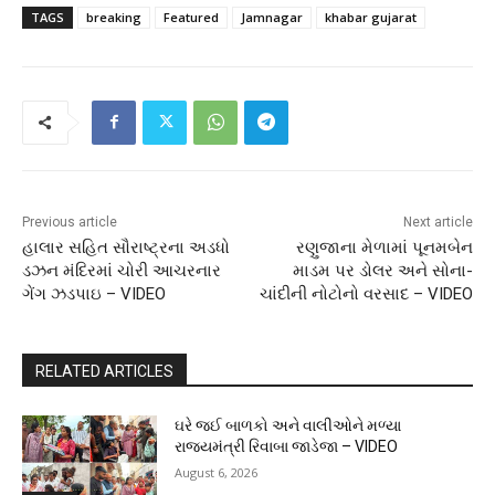
TAGS
breaking
Featured
Jamnagar
khabar gujarat
Previous article
Next article
હાલાર સહિત સૌરાષ્ટ્રના અડધો
રણુજાના મેળામાં પૂનમબેન
ડઝન મંદિરમાં ચોરી આચરનાર
માડમ પર ડોલર અને સોના-
ગેંગ ઝડપાઇ – VIDEO
ચાંદીની નોટોનો વરસાદ – VIDEO
RELATED ARTICLES
ઘરે જઈ બાળકો અને વાલીઓને મળ્યા
રાજ્યમંત્રી રિવાબા જાડેજા – VIDEO
August 6, 2026