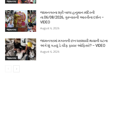
જામનગર
જામનગરના શ્રી બાલા હનુમાન મંદિરની
તા.06/08/2026, ગુરૂવારની આરતીના દર્શન –
VIDEO
August 6, 2026
જામનગર
જામનગરમાં મકાનની છત ધરાશાયી થયાની ઘટના
અંગે શું કહ્યું ડે.ચીફ ફાયર ઓફિસરે? – VIDEO
August 6, 2026
જામનગર