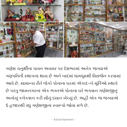
ગણેશ ચતુર્થીના પાવન અવસર પર દેશભરમાં અનેક જગ્યાએ
ગણપતિની સ્થાપના થાય છે અને બાદમાં ધામધૂમથી વિસર્જન કરવામાં
આવે છે. સામાન્ય રીતે લોકો પોતાના ઘરમાં એકાદ-બે મૂર્તિઓ સ્થાપે
છે પરંતુ જામનગરના એક ભક્તએ પોતાના ઘરે ભગવાન ગણેશજીનું
અનોખું કલેકશન કરી સૌનું ધ્યાન ખેંચ્યું છે. અહીં એક જ જગ્યાએ
5 હજારથી વધુ ગણેશજીના સ્વરૂપો જોવા મળે છે.
- Advertisement -