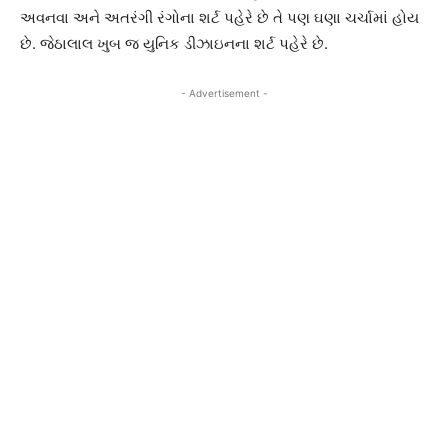
અવનવા અને અતરંગી રંગોના શર્ટ પહેરે છે તે પણ ઘણા ચર્ચામાં હોય
છે. જેઠાલાલ ખુબ જ યુનિક ડીઝાઇનના શર્ટ પહેરે છે.
- Advertisement -