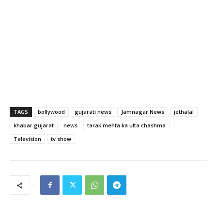
TAGS
bollywood
gujarati news
Jamnagar News
jethalal
khabar gujarat
news
tarak mehta ka ulta chashma
Television
tv show