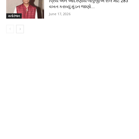
પ્રિય અને આદરણીય બાપુજીએ રોલ માટે 283
વખત કરાવ્યું મુંડન જાણો….
June 17, 2026
મનોરંજન