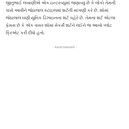
જીતુભાઈ લખાણીએ એક ઇન્ટરવ્યુમાં જણાવ્યું છે કે લોકો તેમની
પાસે આવીને જેઠાલાલ સ્ટાઇલમાં શર્ટની માંગણી કરે છે. શોમાં
જેઠાલાલ ઘણી યુનિક ડિઝાઇનના શર્ટ પહેરે છે. તેમના શર્ટ એટલા
ફેમસ છે કે એક વખત શોમાં મેકર્સે શર્ટને લઈને જ આખો પ્લોટ
ક્રિએટ કરી દીધો હતો.
- Advertisement -