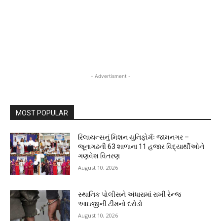
- Advertisment -
MOST POPULAR
રિલાયન્સનું મિશન યુનિફોર્મઃ જામનગર –
જૂનાગઢની 63 શાળાના 11 હજાર વિદ્યાર્થીઓને
ગણવેશ વિતરણ
August 10, 2026
સ્થાનિક પોલીસને અંધારામાં રાખી રેન્જ
આઇજીની ટીમનો દરોડો
August 10, 2026