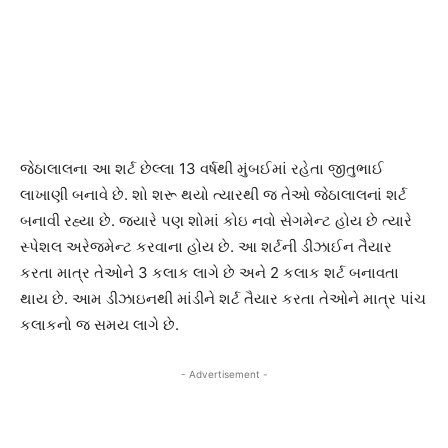
જેઠાલાલના આ શર્ટ છેલ્લા 13 વર્ષથી મુંબઈમાં રહેતા જીતુભાઈ
લાખાણી બનાવે છે. શો શરૂ થયો ત્યારથી જ તેઓ જેઠાલાલનાં શર્ટ
બનાવી રહ્યા છે. જ્યારે પણ શોમાં કોઇ નવો સેગમેન્ટ હોય છે ત્યારે
સ્પેશલ અરેજમેન્ટ કરવાના હોય છે. આ શર્ટની ડીઝાઈન તૈયાર
કરતા માત્ર તેઓને 3 કલાક લાગે છે અને 2 કલાક શર્ટ બનાવતા
થાય છે. આમ ડીઝાઇનથી માંડીને શર્ટ તૈયાર કરતા તેઓને માત્ર પાંચ
કલાકનો જ સમય લાગે છે.
- Advertisement -