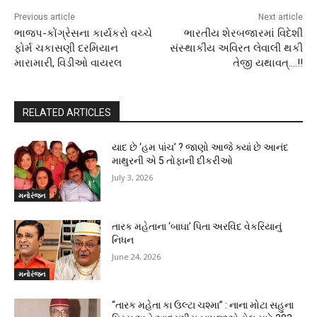
Previous article
Next article
ભાજપ-કોંગ્રેસના કાર્યકરો વચ્ચે
ભારતીય શેરબજારમાં વિદેશી
ફોર્મ ચકાસણી દરમિયાન
સંસ્થાકીય અવિરત લેવાલી થકી
મારામારી, વિડીઓ વાયરલ
તેજી યથાવત્.…!!
RELATED ARTICLES
યાદ છે ‘હમ પાંચ’ ? જાણો આજે ક્યાં છે આનંદ
માથુરની એ 5 તોફાની દીકરીઓ
July 3, 2026
મનોરંજન
તારક મહેતાના ‘બાઘા’ પિતા અરવિંદ વેકરિયાનું
નિધન
June 24, 2026
મનોરંજન
“તારક મહેતા કા ઉલ્ટા ચશ્મા” : નાના મોટા સહુના