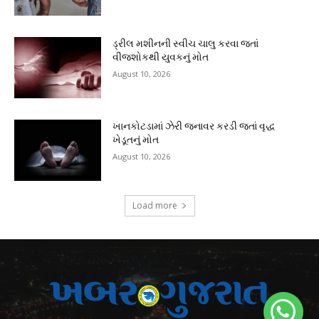
ડ્રીલ મશીનની સ્વીચ ચાલુ કરવા જતાં
વીજશોકથી યુવકનું મોત
August 10, 2026
ખાનકોટડામાં ઝેરી જનાવર કરડી જતાં વૃદ્ધ
ખેડૂતનું મોત
August 10, 2026
Load more