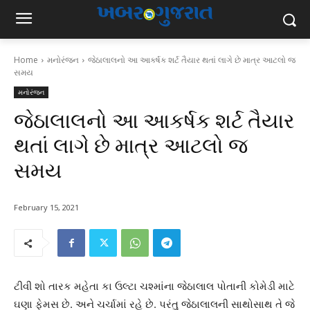
Home
મનોરંજન
જેઠાલાલનો આ આકર્ષક શર્ટ તૈયાર થતાં લાગે છે માત્ર આટલો જ
સમય
મનોરંજન
જેઠાલાલનો આ આકર્ષક શર્ટ તૈયાર
થતાં લાગે છે માત્ર આટલો જ
સમય
February 15, 2021
ટીવી શો તારક મહેતા કા ઉલ્ટા ચશ્માંના જેઠાલાલ પોતાની કોમેડી માટે
ઘણા ફેમસ છે. અને ચર્ચામાં રહે છે. પરંતુ જેઠાલાલની સાથોસાથ તે જે