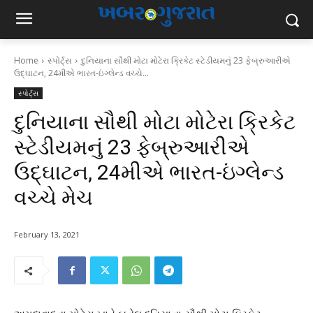
Home
સ્પોર્ટ્સ
દુનિયાના સૌથી મોટા મોટેરા ક્રિકેટ સ્ટેડીયમનું 23 ફેબ્રુઆરીએ
ઉદ્ઘાટન, 24મીએ ભારત-ઇંગ્લેન્ડ વચ્ચે...
સ્પોર્ટ્સ
દુનિયાના સૌથી મોટા મોટેરા ક્રિકેટ
સ્ટેડીયમનું 23 ફેબ્રુઆરીએ
ઉદ્ઘાટન, 24મીએ ભારત-ઇંગ્લેન્ડ
વચ્ચે મેચ
February 13, 2021