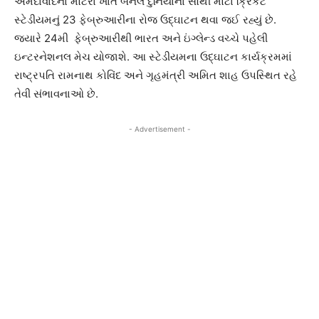
અમદાવાદના મોટેરા ખાતે બનેલ દુનિયાના સૌથી મોટા ક્રિકેટ
સ્ટેડીયમનું 23 ફેબ્રુઆરીના રોજ ઉદ્ઘાટન થવા જઈ રહ્યું છે.
જયારે 24મી ફેબ્રુઆરીથી ભારત અને ઇંગ્લેન્ડ વચ્ચે પહેલી
ઇન્ટરનેશનલ મેચ યોજાશે. આ સ્ટેડીયમના ઉદ્ઘાટન કાર્યક્રમમાં
રાષ્ટ્રપતિ રામનાથ કોવિંદ અને ગૃહમંત્રી અમિત શાહ ઉપસ્થિત રહે
તેવી સંભાવનાઓ છે.
- Advertisement -