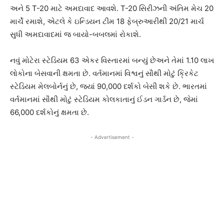
અને 5 T-20 માટે અમદાવાદ આવશે. T-20 સિરીઝની અંતિમ મેચ 20
માર્ચે રમાશે, એટલે કે ઇન્ડિયન ટીમ 18 ફેબ્રુઆરીથી 20/21 માર્ચ
સુધી અમદાવાદમાં જ બાયો-બબલમાં રોકાશે.
નવું મોટેરા સ્ટેડિયમ 63 એકર વિસ્તારમાં બન્યું છેઅને તેમાં 1.10 લાખ
લોકોના બેસવાની ક્ષમતા છે. વર્તમાનમાં વિશ્વનું સૌથી મોટું ક્રિકેટ
સ્ટેડિયમ મેલબોર્નનું છે, જ્યાં 90,000 દર્શકો બેસી શકે છે. ભારતમાં
વર્તમાનમાં સૌથી મોટું સ્ટેડિયમ કોલકાતાનું ઈડન ગાર્ડન છે, જેમાં
66,000 દર્શકોનું ક્ષમતા છે.
- Advertisement -