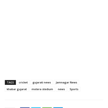
TAGS
cricket
gujarati news
Jamnagar News
khabar gujarat
motera stedium
news
Sports