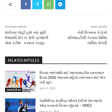
Previous article
Next article
શરીરમાં લોહી હશે ત્યાં સુધી
નેવી વિંગ્સના કેડેટસે
નિષ્ઠાથી વોર્ડ નં. 5ની પ્રજાની
સીઆઇટીસી કેમ્પમાં વિવિધ
સેવા કરીશ : કરશન કરમુર
તાલિમ મેળવી
RELATED ARTICLES
વિકાસ અને શાંતિ માટે આંતરરાષ્ટ્રીય રમતગમત
દિવસ 2026: ભારતમાં મહિલા રમતગમત માટે એક
નવો યુગ…
April 6, 2026
આજનો દિવસ
પેરાલિમ્પિક મેડલિસ્ટ શીતલ દેવીએ પેરા આર્ચર
ઓફ ધ યરનો ખિતાબ જીત્યો – VIDEO
March 31, 2026