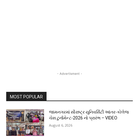
- Advertisment -
MOST POPULAR
જામનગરમાં સૌરાષ્ટ્ર યુનિવર્સિટી આંતર-કોલેજ
ચેસ ટુર્નામેન્ટ-2026 નો પ્રારંભ – VIDEO
August 6, 2026