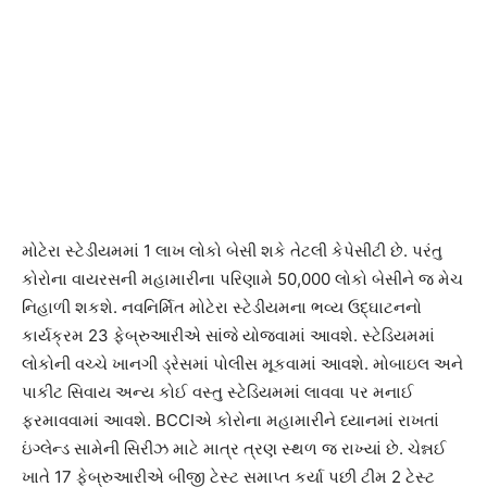
મોટેરા સ્ટેડીયમમાં 1 લાખ લોકો બેસી શકે તેટલી કેપેસીટી છે. પરંતુ
કોરોના વાયરસની મહામારીના પરિણામે 50,000 લોકો બેસીને જ મેચ
નિહાળી શકશે. નવનિર્મિત મોટેરા સ્ટેડીયમના ભવ્ય ઉદ્ઘાટનનો
કાર્યક્રમ 23 ફેબ્રુઆરીએ સાંજે યોજવામાં આવશે. સ્ટેડિયમમાં
લોકોની વચ્ચે ખાનગી ડ્રેસમાં પોલીસ મૂકવામાં આવશે. મોબાઇલ અને
પાકીટ સિવાય અન્ય કોઈ વસ્તુ સ્ટેડિયમમાં લાવવા પર મનાઈ
ફરમાવવામાં આવશે. BCCIએ કોરોના મહામારીને ધ્યાનમાં રાખતાં
ઇંગ્લેન્ડ સામેની સિરીઝ માટે માત્ર ત્રણ સ્થળ જ રાખ્યાં છે. ચેન્નઈ
ખાતે 17 ફેબ્રુઆરીએ બીજી ટેસ્ટ સમાપ્ત કર્યા પછી ટીમ 2 ટેસ્ટ