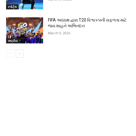
સ્પોર્ટ્સ
FIFA અધ્યક્ષ દ્વારા T20 વિશ્વકપની સફળતા માટે
જય શાહને અભિનંદન
March 9, 2026
રાષ્ટ્રીય