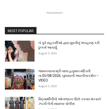
- Advertisment -
MOST POPULAR
બે પુર્વ સહકર્મીઓ દ્વારા યુવતીનું અપહરણ કરી
દુષ્કર્મ આચર્યું
August 5, 2026
જામનગરના શ્રી બાલા હનુમાન મંદિરની
તા.05/08/2026, બુધવારની આરતીના દર્શન –
VIDEO
August 5, 2026
વિદ્યાર્થીનીનો ઓનલાઇન પીછો કરનાર શખ્સને
ઝડપી લેતી સાયબર પોલીસ