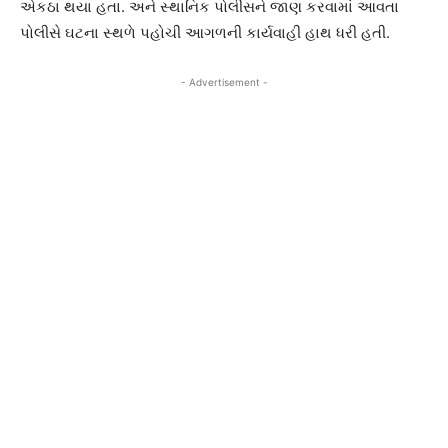
એકઠા થયા હતા. અને સ્થાનિક પોલીસને જાણ કરવામાં આવતા
પોલીસે ઘટના સ્થળે પહોચી આગળની કાર્યવાહી હાથ ધરી હતી.
- Advertisement -