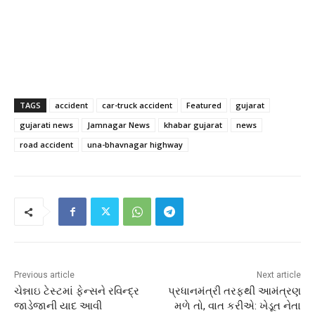
TAGS
accident
car-truck accident
Featured
gujarat
gujarati news
Jamnagar News
khabar gujarat
news
road accident
una-bhavnagar highway
Previous article
Next article
ચેન્નાઇ ટેસ્ટમાં ફેન્સને રવિન્દ્ર
પ્રધાનમંત્રી તરફથી આમંત્રણ
જાડેજાની યાદ આવી
મળે તો, વાત કરીએ: ખેડૂત નેતા