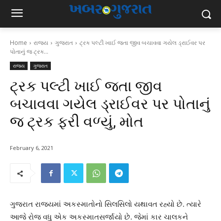
Home
રાજ્ય
ગુજરાત
ટ્રક પલ્ટી ખાઈ જતા જીવ બચાવવા ગયેલ ડ્રાઈવર પર
પોતાનું જ ટ્રક...
રાજ્ય
ગુજરાત
ટ્રક પલ્ટી ખાઈ જતા જીવ
બચાવવા ગયેલ ડ્રાઈવર પર પોતાનું
જ ટ્રક ફરી વળ્યું, મોત
February 6, 2021
ગુજરાત રાજ્યમાં અકસ્માતોનો સિલસિલો યથાવત રહ્યો છે. ત્યારે
આજે રોજ વધુ એક અકસ્માતસર્જાયો છે. જેમાં કાર ચાલકને