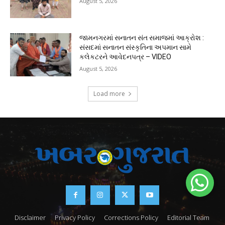
August 5, 2026
જામનગરમાં સનાતન સંત સમાજમાં આક્રોશ :
સંસદમાં સનાતન સંસ્કૃતિના અપમાન સામે
કલેકટરને આવેદનપત્ર – VIDEO
August 5, 2026
Load more
Disclaimer
Privacy Policy
Corrections Policy
Editorial Team