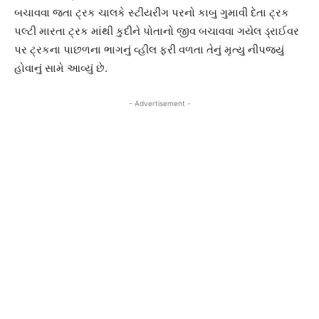
બચાવવા જતા ટ્રક ચાલકે સ્ટીયરીંગ પરનો કાબુ ગુમાવી દેતા ટ્રક
પલ્ટી મારતા ટ્રક માંથી કુદીને પોતાનો જીવ બચાવવા ગયેલ ડ્રાઈવર
પર ટ્રકના પાછળના ભાગનું વ્હીલ ફરી વળતા તેનું મૃત્યુ નીપજ્યું
હોવાનું સામે આવ્યું છે.
- Advertisement -