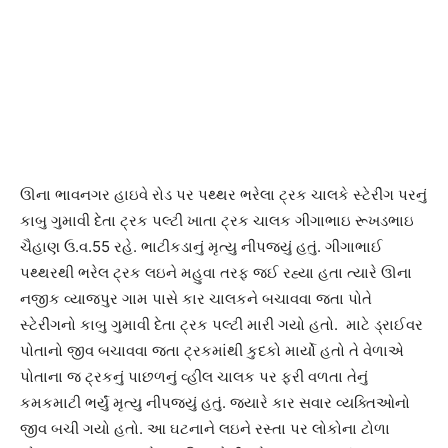
ઊના ભાવનગર હાઇવે રોડ પર પથ્થર ભરેલા ટ્રક ચાલકે સ્ટેરીંગ પરનું
કાબુ ગુમાવી દેતા ટ્રક પલ્ટી ખાતા ટ્રક ચાલક ગીગાભાઇ રૂખડભાઇ
ચૈહાણ ઉ.વ.55 રહે. ભાટીકડાનું મૃત્યુ નીપજ્યું હતું. ગીગાભાઈ
પથ્થરથી ભરેલ ટ્રક લઇને મહુવા તરફ જઈ રહ્યા હતા ત્યારે ઊના
નજીક વ્યાજપુર ગામ પાસે કાર ચાલકને બચાવવા જતા પોતે
સ્ટેરીંગનો કાબુ ગુમાવી દેતા ટ્રક પલ્ટી મારી ગયો હતો. માટે ડ્રાઈવર
પોતાનો જીવ બચાવવા જતા ટ્રકમાંથી કુદકો માર્યો હતો તે વેળાએ
પોતાના જ ટ્રકનું પાછળનું વ્હીલ ચાલક પર ફરી વળતા તેનું
કમકમાટી ભર્યું મૃત્યુ નીપજ્યું હતું. જયારે કાર સવાર વ્યક્તિઓનો
જીવ બચી ગયો હતો. આ ઘટનાને લઇને રસ્તા પર લોકોના ટોળા