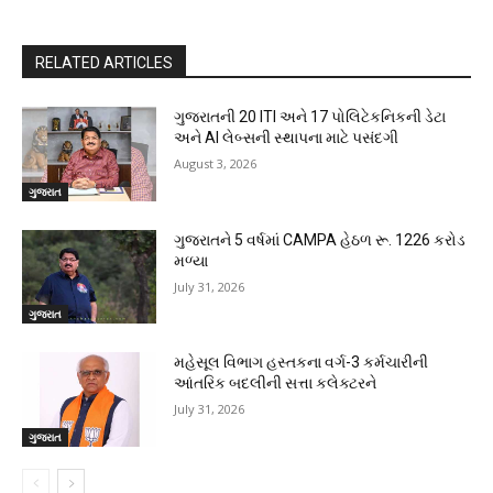
RELATED ARTICLES
ગુજરાતની 20 ITI અને 17 પોલિટેકનિકની ડેટા
અને AI લેબ્સની સ્થાપના માટે પસંદગી
August 3, 2026
ગુજરાત
ગુજરાતને 5 વર્ષમાં CAMPA હેઠળ રૂ. 1226 કરોડ
મળ્યા
July 31, 2026
ગુજરાત
મહેસૂલ વિભાગ હસ્તકના વર્ગ-3 કર્મચારીની
આંતરિક બદલીની સત્તા કલેક્ટરને
July 31, 2026
ગુજરાત