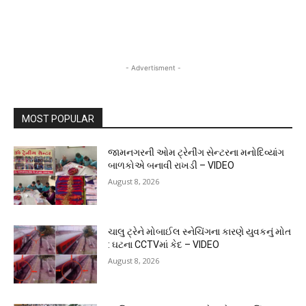
- Advertisment -
MOST POPULAR
જામનગરની ઓમ ટ્રેનીંગ સેન્ટરના મનોદિવ્યાંગ
બાળકોએ બનાવી રાખડી – VIDEO
August 8, 2026
ચાલુ ટ્રેને મોબાઈલ સ્નેચિંગના કારણે યુવકનું મોત
: ઘટના CCTVમાં કેદ – VIDEO
August 8, 2026