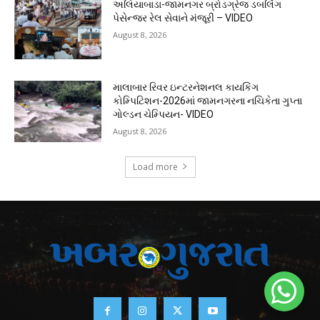
અલિયાબાડા-જામનગર બ્રોડગ્રેજ ડબલિંગ
પેસેન્જર રેલ સેવાને મંજૂરી – VIDEO
August 8, 2026
માલાબાર રિવર ઇન્ટરનેશનલ કાયકિંગ
કોમ્પિટિશન-2026માં જામનગરના નચિકેતા ગુપ્તા
ગોલ્ડન ચેમ્પિયન- VIDEO
August 8, 2026
Load more