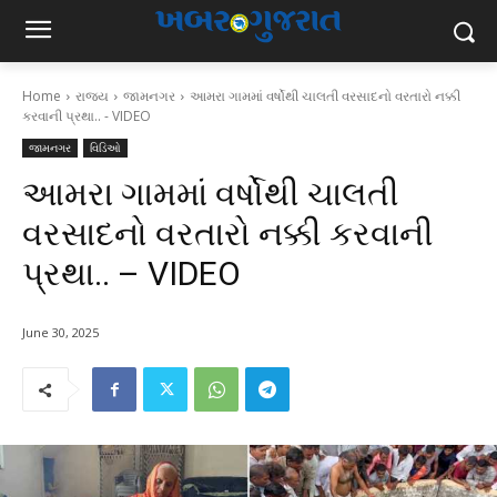
Home
રાજ્ય
જામનગર
આમરા ગામમાં વર્ષોથી ચાલતી વરસાદનો વરતારો નક્કી
કરવાની પ્રથા.. - VIDEO
જામનગર
વિડિઓ
આમરા ગામમાં વર્ષોથી ચાલતી
વરસાદનો વરતારો નક્કી કરવાની
પ્રથા.. – VIDEO
June 30, 2025