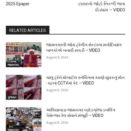
2025 Epaper
ટાયરનો જોટો નિકળી જતા
દોડધામ – VIDEO
RELATED ARTICLES
જામનગરની ઓમ ટ્રેનીંગ સેન્ટરના મનોદિવ્યાંગ
બાળકોએ બનાવી રાખડી – VIDEO
August 8, 2026
જામનગર
ચાલુ ટ્રેને મોબાઈલ સ્નેચિંગના કારણે યુવકનું મોત
: ઘટના CCTVમાં કેદ – VIDEO
August 8, 2026
ગુજરાત
અલિયાબાડા-જામનગર બ્રોડગ્રેજ ડબલિંગ
પેસેન્જર રેલ સેવાને મંજૂરી – VIDEO
August 8, 2026
જામનગર