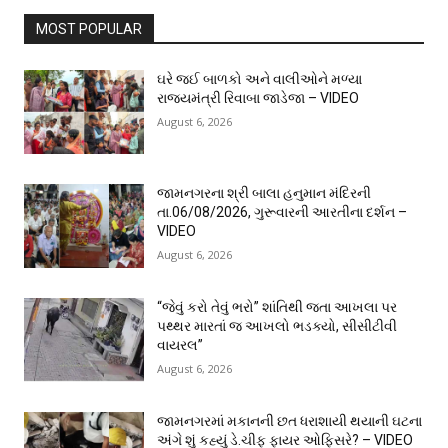
MOST POPULAR
ઘરે જઈ બાળકો અને વાલીઓને મળ્યા
રાજ્યમંત્રી રિવાબા જાડેજા – VIDEO
August 6, 2026
જામનગરના શ્રી બાલા હનુમાન મંદિરની
તા.06/08/2026, ગુરૂવારની આરતીના દર્શન –
VIDEO
August 6, 2026
“જેવું કરો તેવું ભરો” શાંતિથી જતા આખલા પર
પથ્થર મારતાં જ આખલો ભડક્યો, સીસીટીવી
વાયરલ”
August 6, 2026
જામનગરમાં મકાનની છત ધરાશાયી થયાની ઘટના
અંગે શું કહ્યું ડે.ચીફ ફાયર ઓફિસરે? – VIDEO