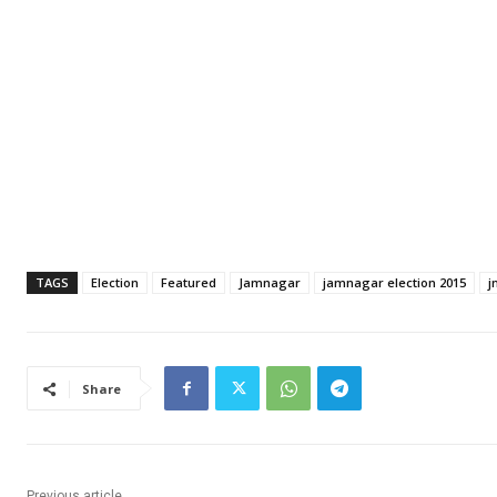
TAGS
Election
Featured
Jamnagar
jamnagar election 2015
j
Share
Previous article