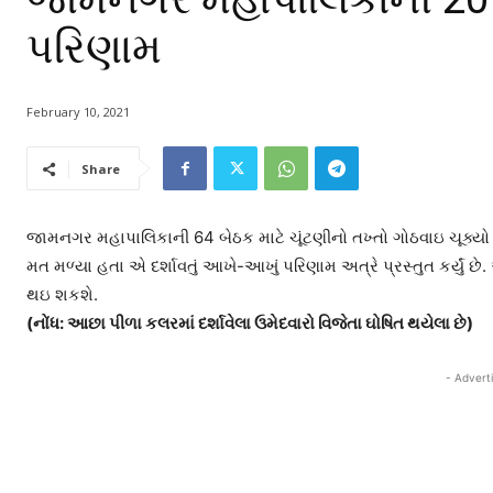
પરિણામ
February 10, 2021
Share
જામનગર મહાપાલિકાની 64 બેઠક માટે ચૂંટણીનો તખ્તો ગોઠવાઇ ચૂક્યો છે. 
મત મળ્યા હતા એ દર્શાવતું આખે-આખું પરિણામ અત્રે પ્રસ્તુત કર્યુ
થઇ શકશે.
(નોંધ: આછા પીળા કલરમાં દર્શાવેલા ઉમેદવારો વિજેતા ઘોષિત થયેલા છે)
- Advert