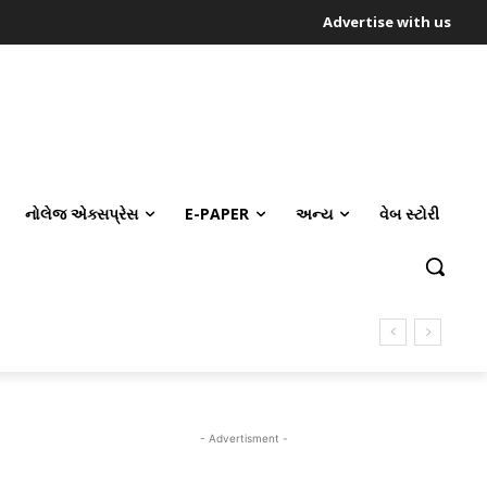
Advertise with us
નોલેજ એક્સપ્રેસ
E-PAPER
અન્ય
વેબ સ્ટોરી
- Advertisment -