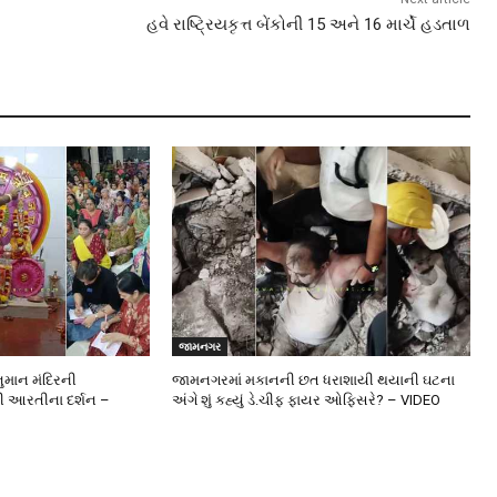
હવે રાષ્ટ્રિયકૃત્ત બેંકોની 15 અને 16 માર્ચે હડતાળ
જામનગર
ુમાન મંદિરની
જામનગરમાં મકાનની છત ધરાશાયી થયાની ઘટના
ની આરતીના દર્શન –
અંગે શું કહ્યું ડે.ચીફ ફાયર ઓફિસરે? – VIDEO