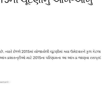
ત્યારે છેલ્લે 2015માં યોજાયેલી ચૂંટણીમાં ક્યા ઉમેદવારને કુલ કેટલા
ં છે. આંકડાશાસ્ત્રીઓ માટે 2015ના પરિણામના આ આંકડા જાણવા રસપ્રદ
isement -