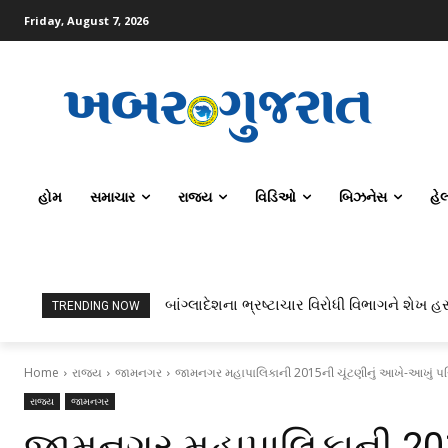
Friday, August 7, 2026
હોમ
સમાચાર
રાજ્ય
વિડિઓ
બિઝનેસ
હે
બાંગ્લાદેશના ભ્રષ્ટાચાર વિરોધી વિભાગને શેખ હસ
TRENDING NOW
Home
રાજ્ય
જામનગર
જામનગર મહાપાલિકાની 2015ની ચૂંટણીનું આખે-આખું પ
રાજ્ય
જામનગર
જામનગર મહાપાલિકાની 201