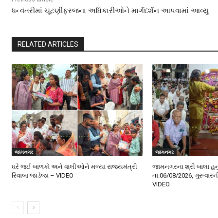
ધન્વંતરીમાં ચૂંટણીફરજના અધિકારીઓને માર્ગદર્શન આપવામાં આવ્યું
RELATED ARTICLES
જામનગર
જામનગર
ઘરે જઈ બાળકો અને વાલીઓને મળ્યા રાજ્યમંત્રી
જામનગરના શ્રી બાલા હન
રિવાબા જાડેજા – VIDEO
તા.06/08/2026, ગુરૂવાર
VIDEO