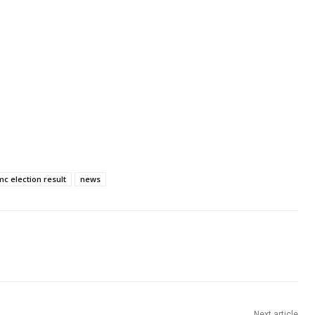
mc election result
news
Next article