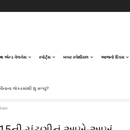
લ્થ એન્ડ વેલનેસ
સ્પોર્ટ્સ
ખબર સ્પેશીયલ
આજનો દિવસ
ીનાના લોકરમાંથી શું મળ્યું?
રિણામ
5ની ચૂંટણીનું આખે-આખું