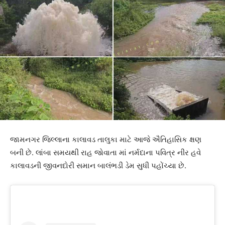
જામનગર જિલ્લાના કાલાવડ તાલુકા માટે આજે ઐતિહાસિક ક્ષણ
બની છે. લાંબા સમયથી રાહ જોવાતા માં નર્મદાના પવિત્ર નીર હવે
કાલાવડની જીવનદોરી સમાન બાલંભડી ડેમ સુધી પહોંચ્યા છે.