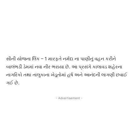
સૌની યોજના લિંક – 1 મારફતે નર્મદા ના પાણીનું વહન કરીને
બાલંભડી ડેમમાં નવા નીર ભરાયા છે. આ પ્રસંગે કાલાવડ શહેરના
નાગરિકો તથા તાલુકાના ખેડૂતોમાં હર્ષ અને આનંદની લાગણી છવાઈ
ગઈ છે.
- Advertisement -