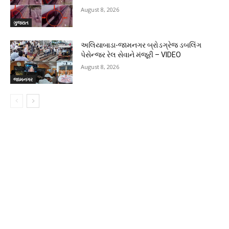
August 8, 2026
ગુજરાત
અલિયાબાડા-જામનગર બ્રોડગ્રેજ ડબલિંગ
પેસેન્જર રેલ સેવાને મંજૂરી – VIDEO
August 8, 2026
જામનગર