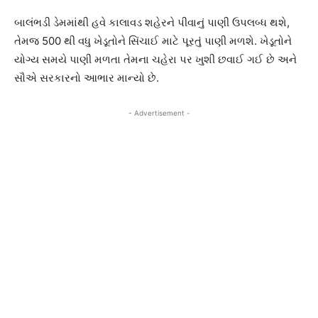
બાલંભડી ડેમમાંથી હવે કાલાવડ શહેરને પીવાનું પાણી ઉપલબ્ધ થશે,
તેમજ 500 થી વધુ ખેડૂતોને સિંચાઈ માટે પૂરતું પાણી મળશે. ખેડૂતોને
યોગ્ય સમયે પાણી મળતા તેમના ચહેરા પર ખુશી છવાઈ ગઈ છે અને
સૌએ સરકારનો આભાર માન્યો છે.
- Advertisement -