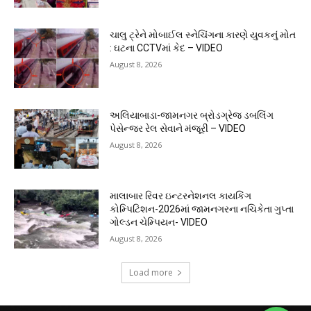
ચાલુ ટ્રેને મોબાઈલ સ્નેચિંગના કારણે યુવકનું મોત
: ઘટના CCTVમાં કેદ – VIDEO
August 8, 2026
અલિયાબાડા-જામનગર બ્રોડગ્રેજ ડબલિંગ
પેસેન્જર રેલ સેવાને મંજૂરી – VIDEO
August 8, 2026
માલાબાર રિવર ઇન્ટરનેશનલ કાયકિંગ
કોમ્પિટિશન-2026માં જામનગરના નચિકેતા ગુપ્તા
ગોલ્ડન ચેમ્પિયન- VIDEO
August 8, 2026
Load more