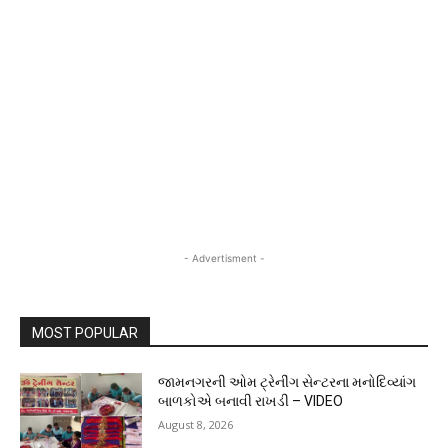
- Advertisment -
MOST POPULAR
જામનગરની ઓમ ટ્રેનીંગ સેન્ટરના મનોદિવ્યાંગ
બાળકોએ બનાવી રાખડી – VIDEO
August 8, 2026