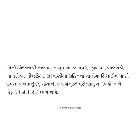
સૌની યોજનાથી કાલાવડ તાલુકાના જસાપર, જીવાપર, બાલંભડી,
ખાખરીયા, ખીજડિયા, સરવાણીયા સહિતના ગામોમાં સિંચાઈનું પાણી
ઉપલબ્ધ થવાનું છે, જેનાથી કૃષિ ક્ષેત્રને પ્રોત્સાહન મળશે અને
ખેડૂતોને સીધી રીતે લાભ થશે.
- Advertisement -