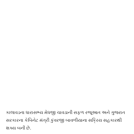
કાલાવડના ધારાસભ્ય મેધજી ચાવડાની સફળ રજૂઆત અને ગુજરાત
સરકારના કેબિનેટ મંત્રી કુંવરજી બાવળીયાના સક્રિય સહકારથી
શક્ય બની છે.