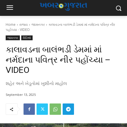
Home
રાજ્ય
જામનગર
કાલાવડના બાલંભડી ડેમમાં માં નર્મદાના પવિત્ર નીર
પહોંચ્યા - VIDEO
જામનગર
વિડિઓ
કાલાવડના બાલંભડી ડેમમાં માં
નર્મદાના પવિત્ર નીર પહોંચ્યા –
VIDEO
શહેર અને ખેડૂતોમાં ખુશીનો માહોલ
September 13, 2025