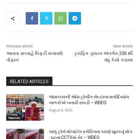
Previous article
Next article
આવતા સપ્તાહે નિફટી મચાવશે
ટ્રાફિક ડ્રાઇવ અંતર્ગત 250 થી
તોફાન
વધુ કેસો કરાયા
RELATED ARTICLES
જામનગરની ઓમ ટ્રેનીંગ સેન્ટરના મનોદિવ્યાંગ
બાળકોએ બનાવી રાખડી – VIDEO
August 8, 2026
જામનગર
ચાલુ ટ્રેને મોબાઈલ સ્નેચિંગના કારણે યુવકનું મોત
: ઘટના CCTVમાં કેદ – VIDEO