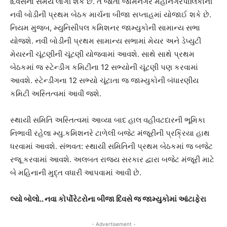
દિવસનો સમય લાગી શકે છે. તે જોતા જામનગર મહાનગરપાલિકાની
નવી બોડીની પ્રથમ બેઠક માર્ચના બીજા સપ્તાહમાં યોજાઈ શકે છે.
નિયમ મુજબ, મ્યુનિસીપલ કમિશનર જામ્યુકોની સામાન્ય સભા
યોજશે. નવી બોડીની પ્રથમ સામાન્ય સભામાં મેયર અને ડેપ્યુટી
મેયરની ચૂંટણીની ચૂંટણી યોજવામાં આવશે. સાથે સાથે પ્રથમ
બેઠકમાં જ સ્ટેન્ડીંગ કમિટીના 12 સભ્યોની ચૂંટણી પણ કરવામાં
આવશે. સ્ટેન્ડીંગના 12 સભ્યો ચૂંટાતા જ જામ્યુકોની બંધારણીય
કમિટી અસ્તિત્વમાં આવી જશે.
સ્થાયી સમિતિ અસ્તિત્વમાં આવ્યા બાદ હાલ વહીવટદારની ભૂમિકા
નિભાવી રહેલા મ્યુ.કમિશનરે ટાળેલી બજેટ મંજૂરીની પ્રક્રિયા હાથ
ધરવામાં આવશે. સંભવત: સ્થાયી સમિતિની પ્રથમ બેઠકમાં જ બજેટ
રજૂ કરવામાં આવશે. અલબત રાજ્ય સરકાર દ્વારા બજેટ મંજૂરી માટે
બે મહિનાની મુદ્ત વધારી આપવામાં આવી છે.
લ્યો બોલો.. નવા કોર્પોરેટરોના બીજા દિવસે જ જામ્યુકોમાં આંટાફેરા
- Advertisement -