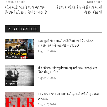
Previous article
Next article
ચીન માટે ભારતે લાલ જાજમ
કેટલાંક લોકો ફેક ને રિયલ માની
બિછાવી હોવાના રિપોર્ટ ખોટાં છે
લે છે: કોહલી
RELATED ARTICLES
જામ્યુકોની સ્થાયી સમિતિમાં રૂા.12 કરોડના
વિકાસ કામોને બહાલી – VIDEO
August 7, 2026
Viral Video
મેકેનીકલ એન્જીનિયર યુવાને ક્યા કારણોસર
જિંદગી ટૂંકાવી ?
August 7, 2026
જામનગર
112 જન રક્ષકના ચાલકને ફડાકો ઝીંકી ફરજમાં
રૂકાવટ
August 7, 2026