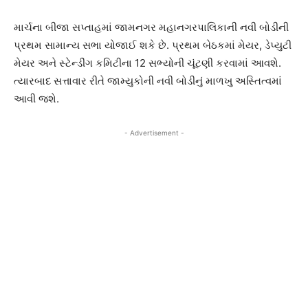
માર્ચના બીજા સપ્તાહમાં જામનગર મહાનગરપાલિકાની નવી બોડીની
પ્રથમ સામાન્ય સભા યોજાઈ શકે છે. પ્રથમ બેઠકમાં મેયર, ડેપ્યુટી
મેયર અને સ્ટેન્ડીંગ કમિટીના 12 સભ્યોની ચૂંટણી કરવામાં આવશે.
ત્યારબાદ સત્તાવાર રીતે જામ્યુકોની નવી બોડીનું માળખુ અસ્તિત્વમાં
આવી જશે.
- Advertisement -