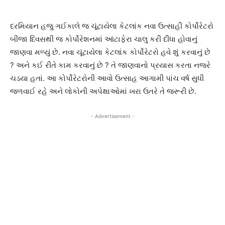
દરમિયાન હજુ ગઈકાલે જ ચૂંટાયેલા કેટલાંક નવા ઉત્સાહી કોર્પોરેટરો
બીજા દિવસથી જ કોર્પોરેશનમાં આંટાફેરા ચાલુ કરી દીધા હોવાનું
જાણવા મળ્યું છે. નવા ચૂંટાયેલા કેટલાંક કોર્પોરેટરો હવે શું કરવાનું છે
? અને કઈ રીતે કામ કરવાનું છે ? તે જાણવાનો પ્રયાસ કરતા નજરે
ચડયા હતાં. આ કોર્પોરેટરોની આવો ઉત્સાહ આગામી પાંચ વર્ષ સુધી
જળવાઈ રહે અને લોકોની અપેક્ષાઓમાં ખરા ઉતરે તે જરૂરી છે.
- Advertisement -