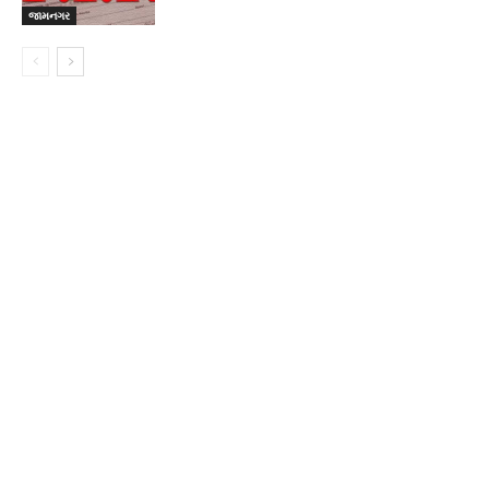
જામનગર