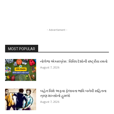
- Advertisment -
MOST POPULAR
નોલેજ એક્સપ્રેસ : વિવિધ દેશોની રાષ્ટ્રીય રમતો
August 7, 2026
બહેન વિશે અફવા ફેલાવતા ભાવિ બનેવી સહિતના
ત્રણ શખ્સોનો હુમલો
August 7, 2026