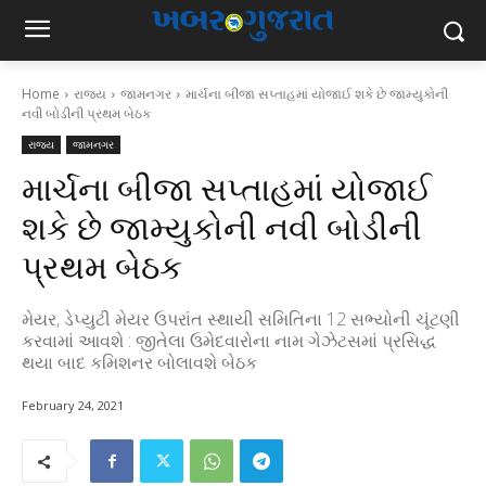
Home
રાજ્ય
જામનગર
માર્ચના બીજા સપ્તાહમાં યોજાઈ શકે છે જામ્યુકોની
નવી બોડીની પ્રથમ બેઠક
રાજ્ય
જામનગર
માર્ચના બીજા સપ્તાહમાં યોજાઈ
શકે છે જામ્યુકોની નવી બોડીની
પ્રથમ બેઠક
મેયર, ડેપ્યુટી મેયર ઉપરાંત સ્થાયી સમિતિના 12 સભ્યોની ચૂંટણી
કરવામાં આવશે : જીતેલા ઉમેદવારોના નામ ગેઝેટસમાં પ્રસિદ્ધ
થયા બાદ કમિશનર બોલાવશે બેઠક
February 24, 2021