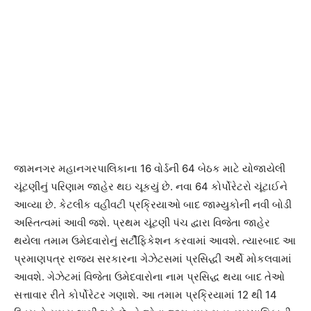
જામનગર મહાનગરપાલિકાના 16 વોર્ડની 64 બેઠક માટે યોજાયેલી
ચૂંટણીનું પરિણામ જાહેર થઇ ચૂકયું છે. નવા 64 કોર્પોરેટરો ચૂંટાઈને
આવ્યા છે. કેટલીક વહીવટી પ્રક્રિયાઓ બાદ જામ્યુકોની નવી બોડી
અસ્તિત્વમાં આવી જશે. પ્રથમ ચૂંટણી પંચ દ્વારા વિજેતા જાહેર
થયેલા તમામ ઉમેદવારોનું સર્ટીફિકેશન કરવામાં આવશે. ત્યારબાદ આ
પ્રમાણપત્ર રાજ્ય સરકારના ગેઝેટસમાં પ્રસિદ્ધી અર્થે મોકલવામાં
આવશે. ગેઝેટમાં વિજેતા ઉમેદવારોના નામ પ્રસિદ્ધ થયા બાદ તેઓ
સત્તાવાર રીતે કોર્પોરેટર ગણાશે. આ તમામ પ્રક્રિયામાં 12 થી 14