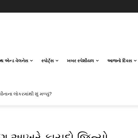
લ્થ એન્ડ વેલનેસ
સ્પોર્ટ્સ
ખબર સ્પેશીયલ
આજનો દિવસ
ીનાના લોકરમાંથી શું મળ્યું?
 પણ આખરે કાયદો જિત્યો