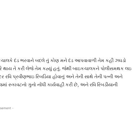
ે બાઇકચાલકે દંડ ભરવાને બદલે તું કોણ મને દંડ આપવાવાળી તેમ કહી ઝઘડો
તારે થાય તે કરી લેજે તેમ કહ્યું હતું. જેથી બાઇકચાલકને પોલીસમથક લઇ
ટર રવિ પ્રવીણભાઇ રિબડિયા હોવાનું અને તેની સાથે તેની પત્ની અને
માં રુકાવટનો ગુનો નોંધી કાર્યવાહી કરી છે, અને રવિ રિબડીયાની
isement -