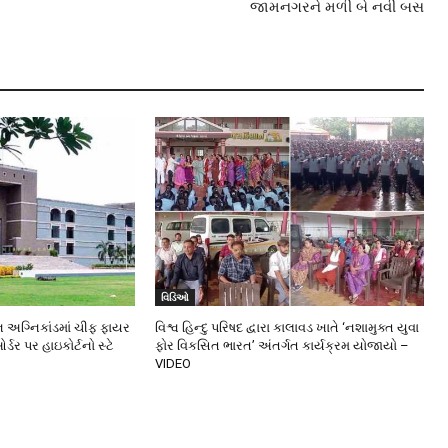
જામનગરને મળી બે નવી બસ
વિડિઓ
અગ્નિકાંડમાં ચીફ ફાયર
વિશ્વ હિન્દુ પરિષદ દ્વારા કાલાવડ ખાતે ‘નશામુક્ત યુવા
 પર હાઇકોર્ટનો સ્ટે
ફોર વિકસિત ભારત’ અંતર્ગત કાર્યક્રમ યોજાયો –
VIDEO