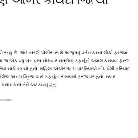
રહ્યું છે. જેને કારણે પોલીસ સાથે અજુગતું વર્તન કરતા લોકો ફરજમાં
આવા જ એક વધુ બનાવમા સોમવારે રાત્રીના કર્ફ્યૂનો અમલ કરાવવા ફરજ
 સાથે બન્યો હતો. મહિલા એએસઆઇ પાદરિયાએ નોંધાવેલી ફરિયાદ
ેજ અન્ડરબ્રિજ પાસે કર્ફ્યૂના સમયમાં ફરજ પર હતા. ત્યારે
સાર થતા તેને અટકાવ્યું હતું.
isement -