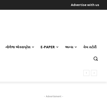
Advertise with us
નોલેજ એક્સપ્રેસ
E-PAPER
અન્ય
વેબ સ્ટોરી
- Advertisment -