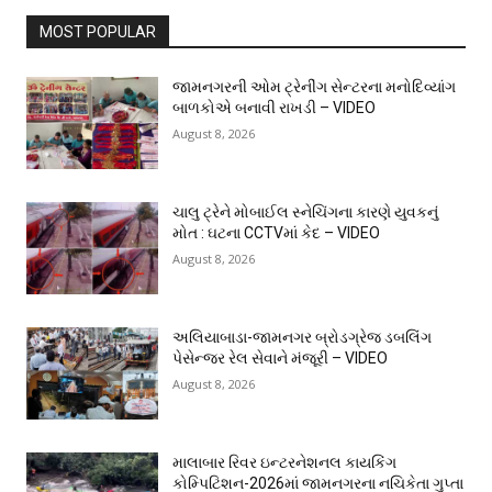
MOST POPULAR
જામનગરની ઓમ ટ્રેનીંગ સેન્ટરના મનોદિવ્યાંગ
બાળકોએ બનાવી રાખડી – VIDEO
August 8, 2026
ચાલુ ટ્રેને મોબાઈલ સ્નેચિંગના કારણે યુવકનું
મોત : ઘટના CCTVમાં કેદ – VIDEO
August 8, 2026
અલિયાબાડા-જામનગર બ્રોડગ્રેજ ડબલિંગ
પેસેન્જર રેલ સેવાને મંજૂરી – VIDEO
August 8, 2026
માલાબાર રિવર ઇન્ટરનેશનલ કાયકિંગ
કોમ્પિટિશન-2026માં જામનગરના નચિકેતા ગુપ્તા