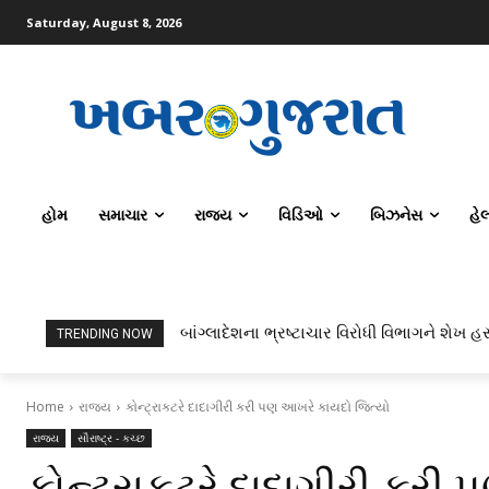
Saturday, August 8, 2026
હોમ
સમાચાર
રાજ્ય
વિડિઓ
બિઝનેસ
હે
બાંગ્લાદેશના ભ્રષ્ટાચાર વિરોધી વિભાગને શેખ હસ
TRENDING NOW
Home
રાજ્ય
કોન્ટ્રાકટરે દાદાગીરી કરી પણ આખરે કાયદો જિત્યો
રાજ્ય
સૌરાષ્ટ્ર - કચ્છ
કોન્ટ્રાકટરે દાદાગીરી કરી