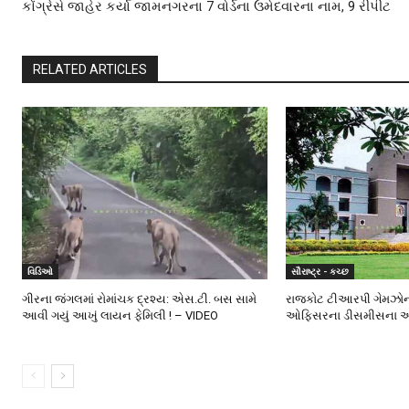
કોંગ્રેસે જાહેર કર્યા જામનગરના 7 વોર્ડના ઉમેદવારના નામ, 9 રીપીટ
RELATED ARTICLES
વિડિઓ
સૌરાષ્ટ્ર - કચ્છ
ગીરના જંગલમાં રોમાંચક દ્રશ્ય: એસ.ટી. બસ સામે
રાજકોટ ટીઆરપી ગેમઝોન 
આવી ગયું આખું લાયન ફેમિલી ! – VIDEO
ઓફિસરના ડીસમીસના ઓર્ડર