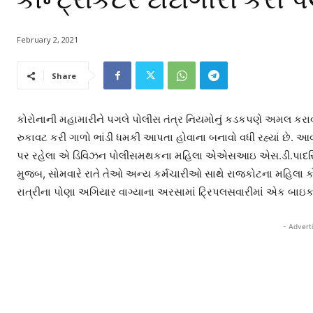
February 2, 2021
Share
કોરોનાની મહામારીને પગલે પોલીસ તંત્ર નિયમોનું કડકપણે અમલ કરાવી 
રુકાવટ કરી ગાળો ભાંડી ધમકી આપતા હોવાના બનાવો વધી રહ્યાં છે. 
પર રહેલા એ ડિવિઝન પોલીસમથકના મહિલા એએસઆઇ એસ.ડી.પાદરિયા
મુજબ, સોમવારે રાતે તેઓ અન્ય કર્મચારીઓ સાથે રાજકોટના મહિલા કોલ
રાત્રીના પોણા અગિયાર વાગ્યાના અરસામાં ટ્રિપલસવારીમાં એક બાઇક પ
- Advert