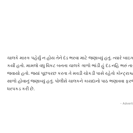
ચાલકે માસ્ક પહેર્યું ન હોય તેને દંડ ભરવા માટે જણાવ્યું હતું. ત્યાર
કર્યો હતો. મામલો વધુ વિકટ બનતા ચાલકે ગાળો ભાંડી હું દંડ નહિ ભરું 
જવાયો હતો. જ્યાં પૂછપરછ કરતા તે મવડી ચોકડી પાસે રહેતો કોન્ટ્રાક્
સાળો હોવાનું જણાવ્યું હતું. પોલીસે ચાલકને કાયદાનો પાઠ ભણાવવા ફરજ
ધરપકડ કરી છે.
- Advert