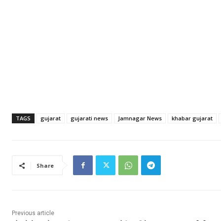
TAGS
gujarat
gujarati news
Jamnagar News
khabar gujarat
Share
Previous article