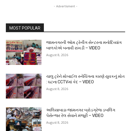
- Advertisment -
MOST POPULAR
જામનગરની ઓમ ટ્રેનીંગ સેન્ટરના મનોદિવ્યાંગ
બાળકોએ બનાવી રાખડી – VIDEO
August 8, 2026
ચાલુ ટ્રેને મોબાઈલ સ્નેચિંગના કારણે યુવકનું મોત
: ઘટના CCTVમાં કેદ – VIDEO
August 8, 2026
અલિયાબાડા-જામનગર બ્રોડગ્રેજ ડબલિંગ
પેસેન્જર રેલ સેવાને મંજૂરી – VIDEO
August 8, 2026