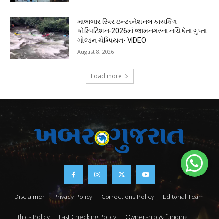
માલાબાર રિવર ઇન્ટરનેશનલ કાયકિંગ
કોમ્પિટિશન-2026માં જામનગરના નચિકેતા ગુપ્તા
ગોલ્ડન ચેમ્પિયન- VIDEO
August 8, 2026
Load more
Disclaimer
Privacy Policy
Corrections Policy
Editorial Team
Ethics Policy
Fast Checking Policy
Ownership & funding