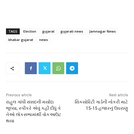
TAGS
Election
gujarat
gujarati news
Jamnagar News
khabar gujarat
news
Previous article
Next article
રાહુલ ગાંધી સંસદની મર્યાદા
સિકયોરિટી ગાર્ડની નોકરી માટે
ભૂલ્યા, સ્પીકરે એવું કહી દીધું કે
15-15 હજારનું ઉઘરાણુ
તેઓ લોકસભામાંથી વોકઆઉટ
થયા