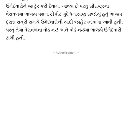
ઉમેદવારોને જાહેર કરી દેવામાં આવ્યા છે.પરંતુ સૌરાષ્ટ્રના
વેરાવળમાં ભાજપ પક્ષમાં ટીકીટ મુદ્દે ધમાસાણ સર્જાયું હતું.ભાજપ
દ્રારા રાત્રી સમયે ઉમેદવારોની યાદી જાહેર કરવામાં આવી હતી.
પરંતુ તેમાં વેરાવળના વોર્ડ નં-5 અને વોર્ડ નં-6માં ભાજપે ઉમેદવારી
ટાળી હતી.
- Advertisement -