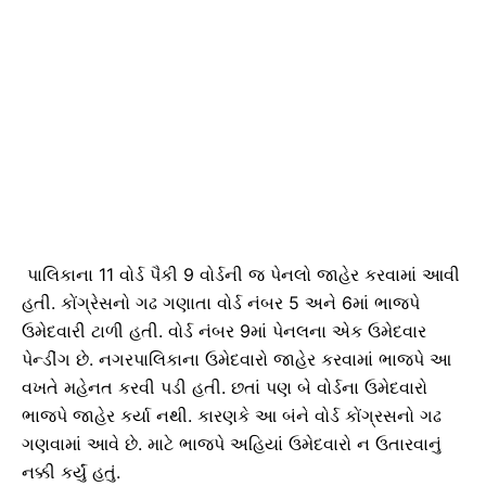
પાલિકાના
11
વોર્ડ પૈકી
9
વોર્ડની જ પેનલો જાહેર કરવામાં આવી
હતી. કોંગ્રેસનો ગઢ ગણાતા વોર્ડ નંબર
5
અને
6
માં ભાજપે
ઉમેદવારી ટાળી હતી. વોર્ડ નંબર
9
માં પેનલના એક ઉમેદવાર
પેન્ડીંગ છે. નગરપાલિકાના ઉમેદવારો જાહેર કરવામાં ભાજપે આ
વખતે મહેનત કરવી પડી હતી. છતાં પણ બે વોર્ડના ઉમેદવારો
ભાજપે જાહેર કર્યા નથી. કારણકે આ બંને વોર્ડ કોંગ્રસનો ગઢ
ગણવામાં આવે છે. માટે ભાજપે અહિયાં ઉમેદવારો ન ઉતારવાનું
નક્કી કર્યું હતું.