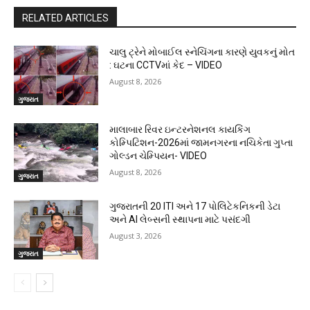
RELATED ARTICLES
ચાલુ ટ્રેને મોબાઈલ સ્નેચિંગના કારણે યુવકનું મોત
: ઘટના CCTVમાં કેદ – VIDEO
August 8, 2026
ગુજરાત
માલાબાર રિવર ઇન્ટરનેશનલ કાયકિંગ
કોમ્પિટિશન-2026માં જામનગરના નચિકેતા ગુપ્તા
ગોલ્ડન ચેમ્પિયન- VIDEO
August 8, 2026
ગુજરાત
ગુજરાતની 20 ITI અને 17 પોલિટેકનિકની ડેટા
અને AI લેબ્સની સ્થાપના માટે પસંદગી
August 3, 2026
ગુજરાત