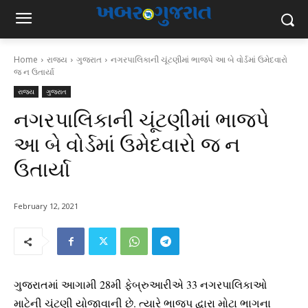
Home
રાજ્ય
ગુજરાત
નગરપાલિકાની ચૂંટણીમાં ભાજપે આ બે વોર્ડમાં ઉમેદવારો
જ ન ઉતાર્યા
રાજ્ય
ગુજરાત
નગરપાલિકાની ચૂંટણીમાં ભાજપે
આ બે વોર્ડમાં ઉમેદવારો જ ન
ઉતાર્યા
February 12, 2021
ગુજરાતમાં આગામી
28
મી ફેબ્રુઆરીએ
33
નગરપાલિકાઓ
માટેની ચૂંટણી યોજાવાની છે. ત્યારે ભાજપ દ્વારા મોટા ભાગના