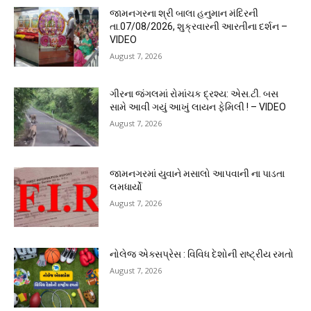
જામનગરના શ્રી બાલા હનુમાન મંદિરની
તા.07/08/2026, શુક્રવારની આરતીના દર્શન –
VIDEO
August 7, 2026
ગીરના જંગલમાં રોમાંચક દ્રશ્ય: એસ.ટી. બસ
સામે આવી ગયું આખું લાયન ફેમિલી ! – VIDEO
August 7, 2026
જામનગરમાં યુવાને મસાલો આપવાની ના પાડતા
લમધાર્યો
August 7, 2026
નોલેજ એક્સપ્રેસ : વિવિધ દેશોની રાષ્ટ્રીય રમતો
August 7, 2026