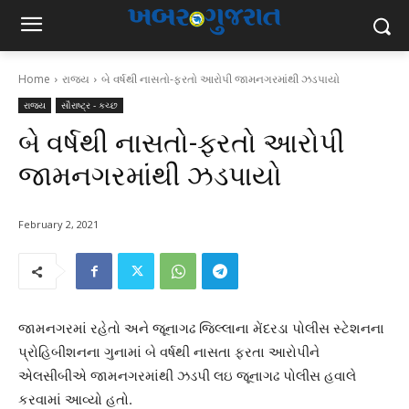
Home
રાજ્ય
બે વર્ષથી નાસતો-ફરતો આરોપી જામનગરમાંથી ઝડપાયો
રાજ્ય
સૌરાષ્ટ્ર - કચ્છ
બે વર્ષથી નાસતો-ફરતો આરોપી
જામનગરમાંથી ઝડપાયો
February 2, 2021
જામનગરમાં રહેતો અને જૂનાગઢ જિલ્લાના મેંદરડા પોલીસ સ્ટેશનના
પ્રોહિબીશનના ગુનામાં બે વર્ષથી નાસતા ફરતા આરોપીને
એલસીબીએ જામનગરમાંથી ઝડપી લઇ જૂનાગઢ પોલીસ હવાલે
કરવામાં આવ્યો હતો.