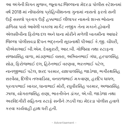
આ અંગેની વિગત મુજબ, જૂનાગઢ જિલ્લાના મેંદરડા પોલીસ સ્ટેશનમાં
વર્ષ 2018 માં નોંધાયેલા પ્રોહિબીશનના ગુનામાં નાસતો ફરતો સની
ઉર્ફે સસલો પ્રતાપ ઉર્ફે હક્કાભાઈ લીલાપર નામનો શખ્સ ભોયના
ઢાળિયા પાસે આવેલી બકાલા માર્કેટ નજીક તેના મકાને હોવાની
એલસીબીના ફિરોજ દલ અને ધાના મોરીને મળેલી બાતમીના આધારે
જિલ્લા પોલીસવડા દિપન ભદ્રનની સૂચનાથી પીઆઈ કે.જી. ચૌધરી,
પીએસઆઈ બી.એમ. દેવમુરારી, આર.બી. ગોજિયા તથા સ્ટાફના
સંજયસિંહ વાળા, માંડણભાઈ વસરા, અશ્ર્વિનભાઈ ગંધા, હરપાલસિંહ
સોઢા, ફિરોજભાઈ દલ, હિરેનભાઈ વરણવા, ભરતભાઈ પટેલ,
નાનજીભાઈ પટેલ, શરદ પરમાર, યશપાલસિંહ જાડેજા, ભગીરથસિંહ
સરવૈયા, દિલીપ તલવાડિયા, વનરાજભાઈ મકવાણા, હરદિપ ધાધલ,
પ્રતાપભાઈ ખાચર, ધાનાભાઈ મોરી, રઘુવીરસિંહ પરમાર, અજયસિંહ
ઝાલા, યોગરાજસિંહ રાણા, ભારતીબેન ડાંગર, એ.બી. જાડેજા તથા
અરવિંદગીરી સહિતના સ્ટાફે સનીને ઝડપી લઇ મેંદરડા પોલીસ હવાલે
કરવા કાર્યવાહી હાથ ધરી હતી.
- Advertisement -