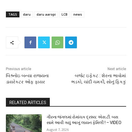
TAGS
daru
daru aaropi
LCB
news
Previous article
Next article
બિશ્ર્નોઇ બન્યા રાજયના
બજેટ ઇફેકટ : શેરના ભાવોમાં
ડાયરેકટર ઓફ ફાયર
ભડકો, ચાંદી ચમકી, સોનું ફિકકું
RELATED ARTICLES
ગીરના જંગલમાં રોમાંચક દ્રશ્ય: એસ.ટી. બસ
સામે આવી ગયું આખું લાયન ફેમિલી ! – VIDEO
August 7, 2026