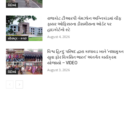
વિડિઓ
રાજકોટ ટીઆરપી ગેમઝોન અગ્નિકાંડમાં ચીફ
ફાયર ઓફિસરના ડીસમીસના ઓર્ડર પર
હાઇકોર્ટનો સ્ટે
August 4, 2026
સૌરાષ્ટ્ર - કચ્છ
વિશ્વ હિન્દુ પરિષદ દ્વારા કાલાવડ ખાતે ‘નશામુક્ત
યુવા ફોર વિકસિત ભારત’ અંતર્ગત કાર્યક્રમ
યોજાયો – VIDEO
August 3, 2026
વિડિઓ