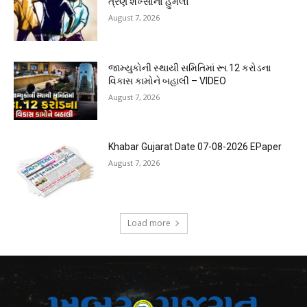
ત્રણ શખ્સોનો હુમલો
August 7, 2026
જામ્યુકોની સ્થાયી સમિતિમાં રૂા.12 કરોડના
વિકાસ કામોને બહાલી – VIDEO
August 7, 2026
Khabar Gujarat Date 07-08-2026 EPaper
August 7, 2026
Load more