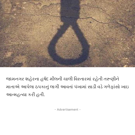
જામનગર શહેરના હર્ષદ મીલની ચાલી વિસ્તારમાં રહેતી તરૂણીને
માતાએ આપેલા ઠપકાનું લાગી આવતાં પંખામાં સાડી વડે ગળેફાંસો ખાઇ
આત્મહત્યા કરી હતી.
- Advertisement -