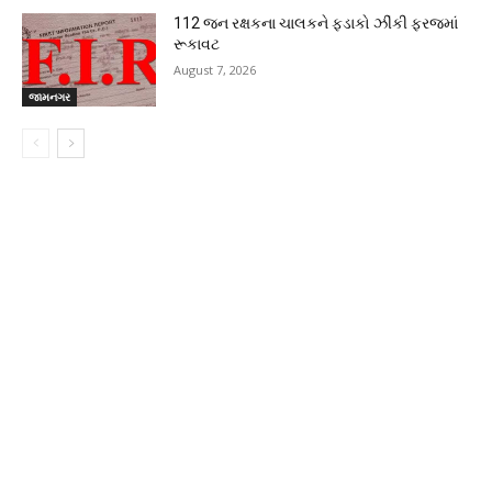
112 જન રક્ષકના ચાલકને ફડાકો ઝીંકી ફરજમાં
રૂકાવટ
August 7, 2026
જામનગર