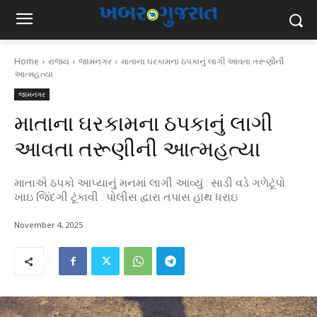
Home
રાજ્ય
જામનગર
માતાના ઘરકામના ઠપકાનું લાગી આવતા તરૂણીની
આત્મહત્યા
જામનગર
માતાના ઘરકામના ઠપકાનું લાગી
આવતા તરૂણીની આત્મહત્યા
માતાએ ઠપકો આપ્યાનું મનમાં લાગી આવ્યું : સાડી વડે ગળેટૂંપો
ખાઇ જિંદગી ટૂંકાવી : પોલીસ દ્વારા તપાસ હાથ ધરાઇ
November 4, 2025