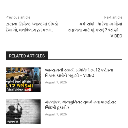
Previous article
Next article
ટાટાના સિમેન્ટ પ્લાન્ટમાં દીપડો
કર્ક રાશિ : ધારેલા કાર્યોમાં
દેખાયો, વનવિભાગ હરકતમાં
સફળતા માટે શું કરવું ? જાણો –
VIDEO
RELATED ARTICLES
જામ્યુકોની સ્થાયી સમિતિમાં રૂા.12 કરોડના
વિકાસ કામોને બહાલી – VIDEO
August 7, 2026
Viral Video
મેકેનીકલ એન્જીનિયર યુવાને ક્યા કારણોસર
જિંદગી ટૂંકાવી ?
August 7, 2026
જામનગર