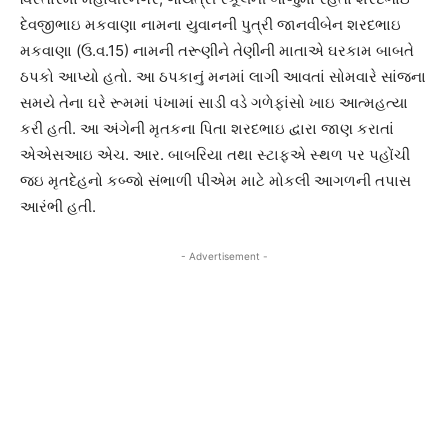
દેવજીભાઇ મકવાણા નામના યુવાનની પુત્રી જાનવીબેન શરદભાઇ
મકવાણા (ઉ.વ.15) નામની તરૂણીને તેણીની માતાએ ઘરકામ બાબતે
ઠપકો આપ્યો હતો. આ ઠપકાનું મનમાં લાગી આવતાં સોમવારે સાંજના
સમયે તેના ઘરે રૂમમાં પંખામાં સાડી વડે ગળેફાંસો ખાઇ આત્મહત્યા
કરી હતી. આ અંગેની મૃતકના પિતા શરદભાઇ દ્વારા જાણ કરાતાં
એએસઆઇ એચ. આર. બાબરિયા તથા સ્ટાફએ સ્થળ પર પહોંચી
જઇ મૃતદેહનો કબ્જો સંભાળી પીએમ માટે મોકલી આગળની તપાસ
આરંભી હતી.
- Advertisement -