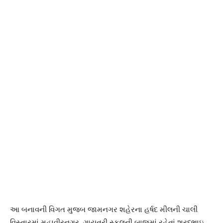
આ બનાવની વિગત મુજબ જામનગર શહેરના હર્ષદ મીલની ચાલી
વિસ્તારમાં મહાવીરનગર, ગાયત્રી સ્કૂલની બાજુમાં રહેતાં શરદભાઇ