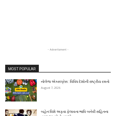
- Advertisment -
MOST POPULAR
નોલેજ એક્સપ્રેસ : વિવિધ દેશોની રાષ્ટ્રીય રમતો
August 7, 2026
બહેન વિશે અફવા ફેલાવતા ભાવિ બનેવી સહિતના