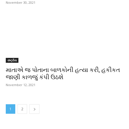
November 30, 2021
રાષ્ટ્રીય
માતાએ જ પોતાના બાળકોની હત્યા કરી, હકીકત
જાણી કાળજું કંપી ઉઠશે
November 12, 2021
1
2