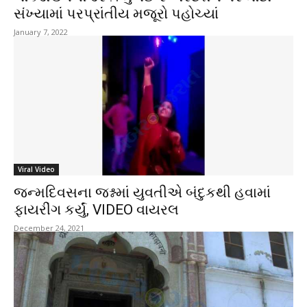
સંખ્યામાં પરપ્રાંતીય મજૂરો પહોચ્યાં
January 7, 2022
Viral Video
જન્મદિવસના જશ્નમાં યુવતીએ બંદુકથી હવામાં
ફાયરીંગ કર્યું, VIDEO વાયરલ
December 24, 2021