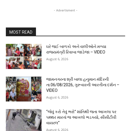
- Advertisment -
MOST READ
ઘરે જઈ બાળકો અને વાલીઓને મળ્યા
રાજ્યમંત્રી રિવાબા જાડેજા – VIDEO
August 6, 2026
જામનગરના શ્રી બાલા હનુમાન મંદિરની
તા.06/08/2026, ગુરૂવારની આરતીના દર્શન –
VIDEO
August 6, 2026
“જેવું કરો તેવું ભરો” શાંતિથી જતા આખલા પર
પથ્થર મારતાં જ આખલો ભડક્યો, સીસીટીવી
વાયરલ”
August 6, 2026