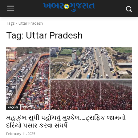
Tags
Uttar Pradesh
Tag:
Uttar Pradesh
રાષ્ટ્રીય
મહાકુંભ સુધી પહોંચવું મુશ્કેલ….ટ્રાફિક જામનો
દરિયો પસાર કરવા સંઘર્ષ
February 11, 2025