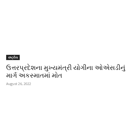
રાષ્ટ્રીય
ઉત્તરપ્રદેશના મુખ્યમંત્રી યોગીના ઓએસડીનું
માર્ગ અકસ્માતમાં મોત
August 26, 2022