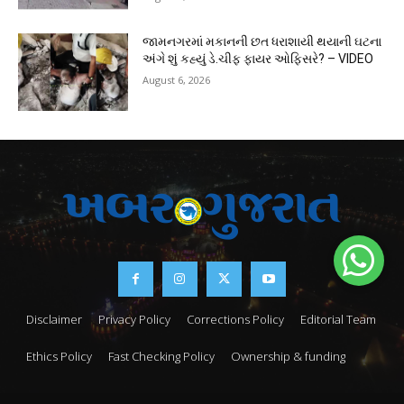
જામનગરમાં મકાનની છત ધરાશાયી થયાની ઘટના
અંગે શું કહ્યું ડે.ચીફ ફાયર ઓફિસરે? – VIDEO
August 6, 2026
Disclaimer
Privacy Policy
Corrections Policy
Editorial Team
Ethics Policy
Fast Checking Policy
Ownership & funding