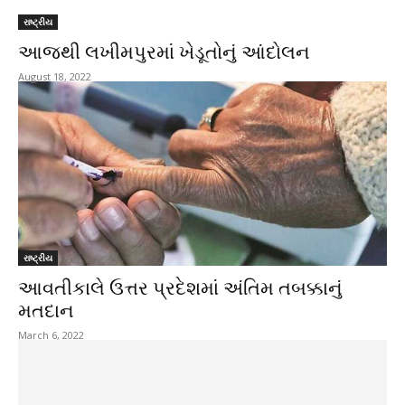
રાષ્ટ્રીય
આજથી લખીમપુરમાં ખેડૂતોનું આંદોલન
August 18, 2022
રાષ્ટ્રીય
આવતીકાલે ઉત્તર પ્રદેશમાં અંતિમ તબક્કાનું
મતદાન
March 6, 2022