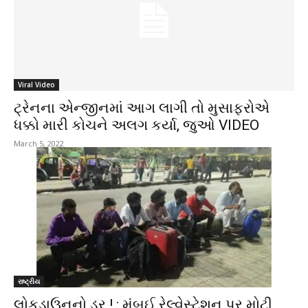
Viral Video
ટ્રેનના એન્જીનમાં આગ લાગી તો મુસાફરોએ
ધક્કો મારી કોચને અલગ કર્યા, જુઓ VIDEO
March 5, 2022
રાષ્ટ્રીય
લોકડાઉનનો ડર ! : મુંબઈ રેલ્વેસ્ટેશન પર મોટી