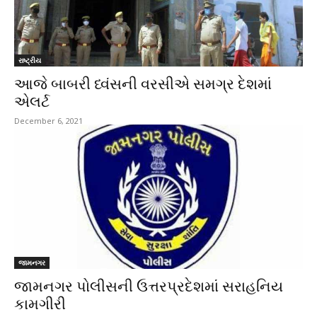
રાષ્ટ્રીય
આજે બાબરી ધ્વંસની વરસીએ સમગ્ર દેશમાં
એલર્ટ
December 6, 2021
જામનગર
જામનગર પોલીસની ઉત્તરપ્રદેશમાં સરાહનિય
કામગીરી