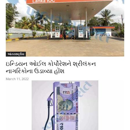
આંતરરાષ્ટ્રીય
ઇન્ડિયન ઓઈલ કોર્પોરેશને શ્રીલંકન
નાગરિકોના ઉડાવ્યા હોંશ
March 11, 2022