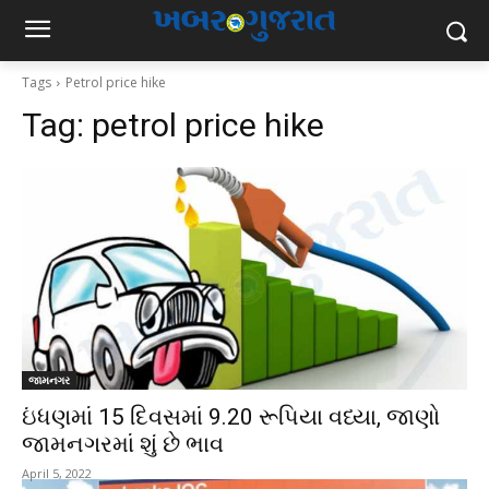
Tags
Petrol price hike
Tag:
petrol price hike
જામનગર
ઇંધણમાં 15 દિવસમાં 9.20 રૂપિયા વધ્યા, જાણો
જામનગરમાં શું છે ભાવ
April 5, 2022