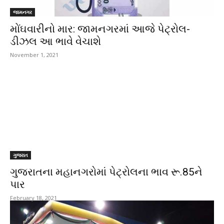
જામનગર
મોંઘવારીનો માર: જામનગરમાં આજે પેટ્રોલ-
ડીઝલ આ ભાવે વેચાશે
November 1, 2021
ગુજરાત
ગુજરાતના મહાનગરોમાં પેટ્રોલના ભાવ રૂ.85ને
પાર
February 18, 2021