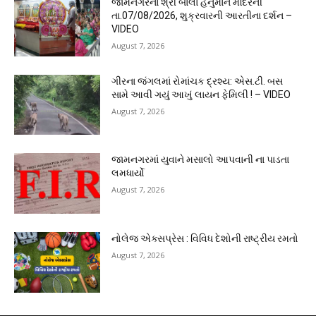
જામનગરના શ્રી બાલા હનુમાન મંદિરની
તા.07/08/2026, શુક્રવારની આરતીના દર્શન –
VIDEO
August 7, 2026
ગીરના જંગલમાં રોમાંચક દ્રશ્ય: એસ.ટી. બસ
સામે આવી ગયું આખું લાયન ફેમિલી ! – VIDEO
August 7, 2026
જામનગરમાં યુવાને મસાલો આપવાની ના પાડતા
લમધાર્યો
August 7, 2026
નોલેજ એક્સપ્રેસ : વિવિધ દેશોની રાષ્ટ્રીય રમતો
August 7, 2026