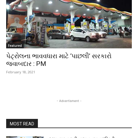
Featured
પેટ્રોલના ભાવવધારા માટે ‘પાછલી’ સરકારો
જવાબદાર : PM
February 18, 2021
- Advertisment -
MOST READ