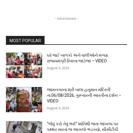
- Advertisment -
MOST POPULAR
ઘરે જઈ બાળકો અને વાલીઓને મળ્યા
રાજ્યમંત્રી રિવાબા જાડેજા – VIDEO
August 6, 2026
જામનગરના શ્રી બાલા હનુમાન મંદિરની
તા.06/08/2026, ગુરૂવારની આરતીના દર્શન –
VIDEO
August 6, 2026
“જેવું કરો તેવું ભરો” શાંતિથી જતા આખલા પર
પથ્થર મારતાં જ આખલો ભડક્યો, સીસીટીવી