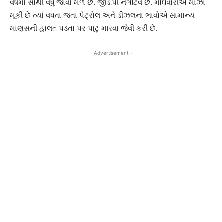
વર્ષમાં સૌથી વધુ જોવા મળે છે. જીડીપી નેગેટિવ છે. મોંઘવારીએ માઝા
મૂકી છે ત્યાં વધતા જતા પેટ્રોલ અને ડીઝલના ભાવોએ સામાન્ય
માણસની હાલત પડતા પર પાટુ મારવા જેવી કરી છે.
- Advertisement -