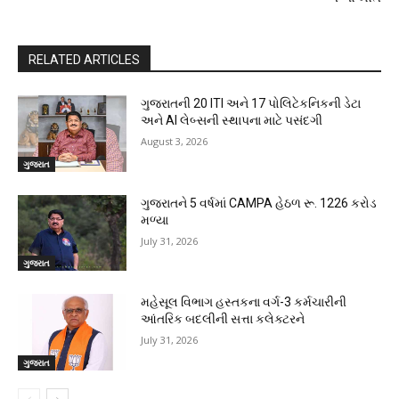
RELATED ARTICLES
ગુજરાતની 20 ITI અને 17 પોલિટેકનિકની ડેટા
અને AI લેબ્સની સ્થાપના માટે પસંદગી
August 3, 2026
ગુજરાત
ગુજરાતને 5 વર્ષમાં CAMPA હેઠળ રૂ. 1226 કરોડ
મળ્યા
July 31, 2026
ગુજરાત
મહેસૂલ વિભાગ હસ્તકના વર્ગ-3 કર્મચારીની
આંતરિક બદલીની સત્તા કલેક્ટરને
July 31, 2026
ગુજરાત