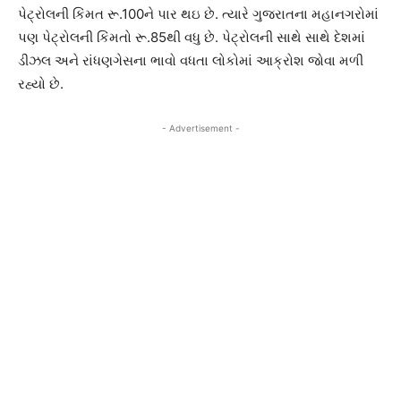
પેટ્રોલની કિંમત રૂ.100ને પાર થઇ છે. ત્યારે ગુજરાતના મહાનગરોમાં
પણ પેટ્રોલની કિંમતો રૂ.85થી વધુ છે. પેટ્રોલની સાથે સાથે દેશમાં
ડીઝલ અને રાંધણગેસના ભાવો વધતા લોકોમાં આક્રોશ જોવા મળી
રહ્યો છે.
- Advertisement -