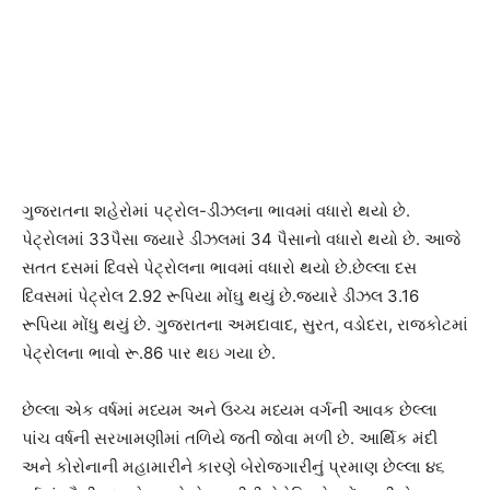
ગુજરાતના શહેરોમાં પટ્રોલ-ડીઝલના ભાવમાં વધારો થયો છે.
પેટ્રોલમાં 33પૈસા જયારે ડીઝલમાં 34 પૈસાનો વધારો થયો છે. આજે
સતત દસમાં દિવસે પેટ્રોલના ભાવમાં વધારો થયો છે.છેલ્લા દસ
દિવસમાં પેટ્રોલ 2.92 રૂપિયા મોંઘુ થયું છે.જયારે ડીઝલ 3.16
રૂપિયા મોંધુ થયું છે. ગુજરાતના અમદાવાદ, સુરત, વડોદરા, રાજકોટમાં
પેટ્રોલના ભાવો રૂ.86 પાર થઇ ગયા છે.
છેલ્લા એક વર્ષમાં મધ્યમ અને ઉચ્ચ મધ્યમ વર્ગની આવક છેલ્લા
પાંચ વર્ષની સરખામણીમાં તળિયે જતી જોવા મળી છે. આર્થિક મંદી
અને કોરોનાની મહામારીને કારણે બેરોજગારીનું પ્રમાણ છેલ્લા ૪૬