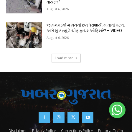
વાયરલ”
August 6, 2026
જામનગરમાં મકાનની છત ધરાશાયી થયાની ઘટના
અંગે શું કહ્યું ડે.ચીફ ફાયર ઓફિસરે? – VIDEO
August 6, 2026
Load more
Disclaimer
Privacy Policy
Corrections Policy
Editorial Team