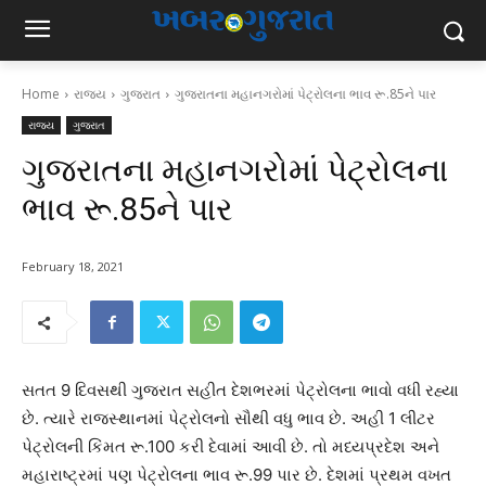
Home
રાજ્ય
ગુજરાત
ગુજરાતના મહાનગરોમાં પેટ્રોલના ભાવ રૂ.85ને પાર
રાજ્ય
ગુજરાત
ગુજરાતના મહાનગરોમાં પેટ્રોલના
ભાવ રૂ.85ને પાર
February 18, 2021
સતત 9 દિવસથી ગુજરાત સહીત દેશભરમાં પેટ્રોલના ભાવો વધી રહ્યા
છે. ત્યારે રાજસ્થાનમાં પેટ્રોલનો સૌથી વધુ ભાવ છે. અહી 1 લીટર
પેટ્રોલની કિંમત રૂ.100 કરી દેવામાં આવી છે. તો મધ્યપ્રદેશ અને
મહારાષ્ટ્રમાં પણ પેટ્રોલના ભાવ રૂ.99 પાર છે. દેશમાં પ્રથમ વખત