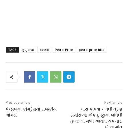
TAGS
gujarat
petrol
Petrol Price
petrol price hike
Previous article
Next article
પંજાબમાં કોંગ્રેસનો રાજકીય
ઘાસ કાપવા ગયેલી ત્રણ
ભાંગડા
સગીરાઓ એક દુપટ્ટામાં બાંધેલી
હાલતમાં મળી આવતા ચકચાર,
બે ના મોત