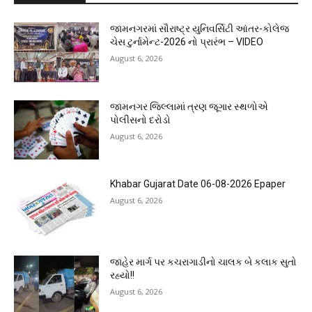
જામનગરમાં સૌરાષ્ટ્ર યુનિવર્સિટી આંતર-કોલેજ
ચેસ ટુર્નામેન્ટ-2026 નો પ્રારંભ – VIDEO
August 6, 2026
જામનગર જિલ્લામાં ત્રણ જૂગાર સ્થળોએ
પોલીસનો દરોડો
August 6, 2026
Khabar Gujarat Date 06-08-2026 Epaper
August 6, 2026
જાહેર માર્ગ પર કચરાગાડીનો ચાલક બે કલાક સુતો
રહ્યો!!
August 6, 2026