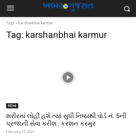
Tags
Karshanbhai karmur
Tag:
karshanbhai karmur
વિડિઓ
શરીરમાં લોહી હશે ત્યાં સુધી નિષ્ઠાથી વોર્ડ નં. 5ની
પ્રજાની સેવા કરીશ : કરશન કરમુર
February 13, 2021