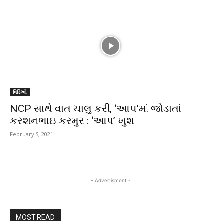
વિડિઓ
NCP સાથે વાત ચાલુ કરી, ‘આપ’માં જોડાતાં
કરશનભાઇ કરમુર : ‘આપ’ ખુશ
February 5, 2021
- Advertisment -
MOST READ