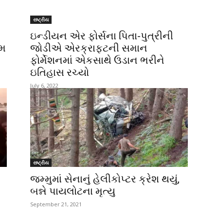
રાષ્ટ્રીય
ઇન્ડીયન એર ફોર્સના પિતા-પુત્રીની
ીમ
જોડીએ એરક્રાફ્ટની સમાન
ફોર્મેશનમાં એકસાથે ઉડાન ભરીને
ઇતિહાસ રચ્યો
July 6, 2022
રાષ્ટ્રીય
જમ્મુમાં સેનાનું હેલીકોપ્ટર ક્રેશ થયું,
બન્ને પાયલોટના મૃત્યુ
September 21, 2021