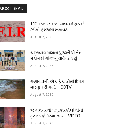
MOST READ
112 જન રક્ષકના ચાલકને ફડાકો
ઝીંકી ફરજમાં રૂકાવટ
August 7, 2026
ચંદ્રાવાડા ગામના પુજારીએ તેના
મકાનમાં ગાંજાનું વાવેતર કર્યું
August 7, 2026
રાણાવાવની એક ફેકટરીમાં દિપડો
મારણ કરી ગયો – CCTV
August 7, 2026
જામનગરની પત્રકારકોલોનીમાં
ટ્રાન્સફોર્મરમાં આગ… VIDEO
August 7, 2026