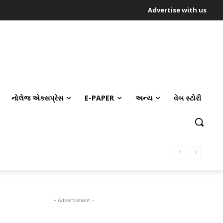
Advertise with us
નોલેજ એક્સપ્રેસ
E-PAPER
અન્ય
વેબ સ્ટોરી
- Advertisment -