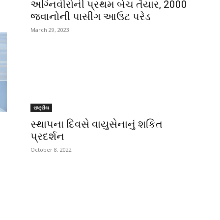
અગ્નિવીરોની પ્રથમ બેચ તૈયાર, 2000
જવાનોની પાસીંગ આઉટ પરેડ
March 29, 2023
રાષ્ટ્રીય
સ્થાપના દિવસે વાયુસેનાનું શકિત
પ્રદર્શન
October 8, 2022