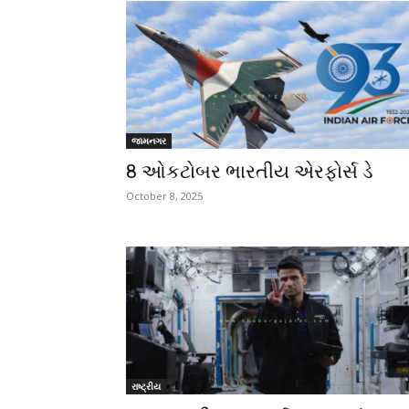
જામનગર
8 ઓકટોબર ભારતીય એરફોર્સ ડે
October 8, 2025
રાષ્ટ્રીય