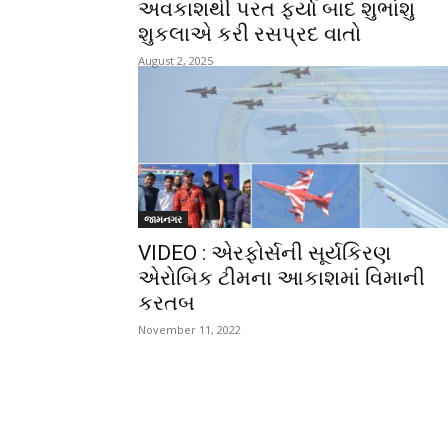
અવકાશથી પરત ફર્યા બાદ શુભાંશુ
શુકલાએ કરી રસપ્રદ વાતો
August 2, 2025
જામનગર
VIDEO : એરફોર્સની સૂર્યકિરણ
એરોબિક ટીમના આકાશમાં વિમાની
કરતબ
November 11, 2022