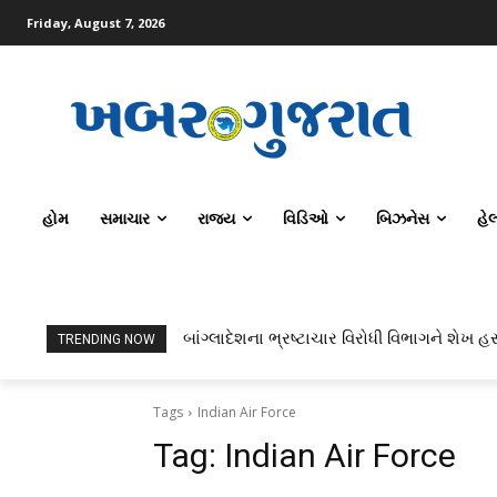
Friday, August 7, 2026
હોમ
સમાચાર
રાજ્ય
વિડિઓ
બિઝનેસ
હે
બાંગ્લાદેશના ભ્રષ્ટાચાર વિરોધી વિભાગને શેખ હસ
ટોપર્સ કોમ્પ્યુટર સાયન્સ અને AI કરતાં સિ
TRENDING NOW
Tags
Indian Air Force
Tag:
Indian Air Force