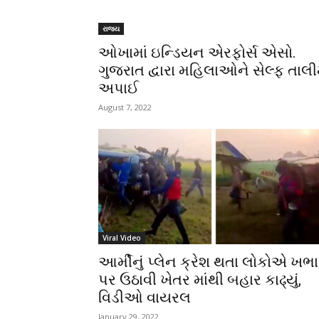
રાજ્ય
ઓખામાં ઇન્ડિયન એરફોર્સ એસો.
ગુજરાત દ્વારા મહિલાઓને સેલ્ફ તાલ
અપાઈ
August 7, 2022
Viral Video
આર્મીનું પ્લેન ક્રેશ થતા લોકોએ ખભા
પર ઉઠાવી ખેતર માંથી બહાર કાઢ્યું,
વિડીઓ વાયરલ
January 29, 2022