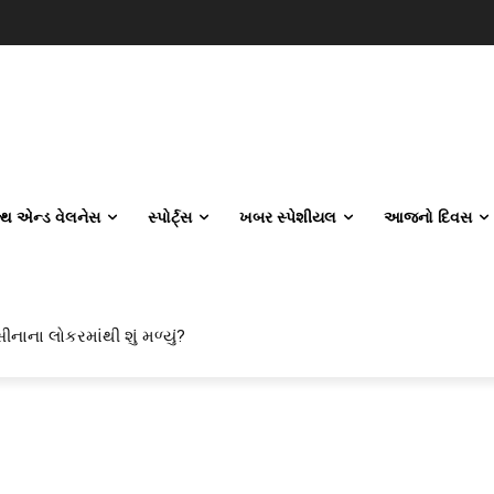
લ્થ એન્ડ વેલનેસ
સ્પોર્ટ્સ
ખબર સ્પેશીયલ
આજનો દિવસ
ીનાના લોકરમાંથી શું મળ્યું?
વિલ એન્જિનિયરિંગ કેમ પસંદ કરી રહ્યા છે? IITનો ટ્રેન્ડ બદલાઈ ગયો છે