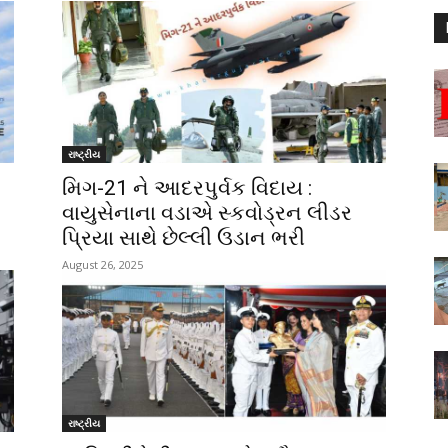
રાષ્ટ્રીય
મિગ-21 ને આદરપુર્વક વિદાય :
વાયુસેનાના વડાએ સ્કવોડ્રન લીડર
પ્રિયા સાથે છેલ્લી ઉડાન ભરી
August 26, 2025
રાષ્ટ્રીય