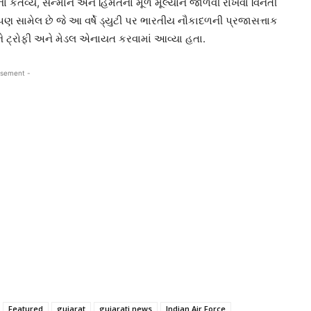
ના કર્તવ્ય, સન્માન અને હિંમતના મૂળ મૂલ્યોને જાળવી રાખવા વિનંતી
ણ સામેલ છે જે આ વર્ષે ડ્યુટી પર ભારતીય નૌકાદળની પ્રજાસત્તાક
ે ટ્રોફી અને મેડલ એનાયત કરવામાં આવ્યા હતા.
isement -
Featured
gujarat
gujarati news
Indian Air Force