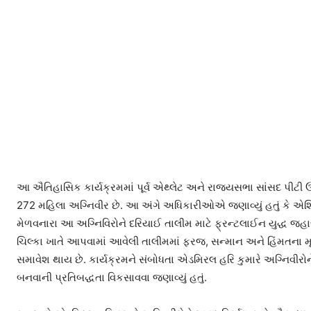
આ ઐતિહાસિક કાર્યક્રમમાં પૂર્વ એથ્લેટ અને રાજ્યસભા સાંસદ પીટી ઉ
272 મહિલા અગ્નિવીર છે. આ અંગે અધિકારીઓએ જણાવ્યું હતું કે એશિ
મેળવનારા આ અગ્નિવિરોને દરિયાઈ તાલીમ માટે ફ્રન્ટલાઈન યુદ્ધ જહાજ
ચિલ્કા ખાતે આપવામાં આવેલી તાલીમમાં ફરજ, સન્માન અને હિંમતના મ
સમાવેશ થાય છે. કાર્યક્રમને સંબોધતા એડમિરલ હરિ કુમારે અગ્નિવીરોને
બનવાની પ્રતિબદ્ધતા વિકસાવવા જણાવ્યું હતું.