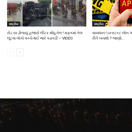
રાષ્ટ્રીય
રાષ્ટ્રીય
રોડ પર ઢોળાયું હજારો લીટર મોંઘુ તેલ ! મફતમાં તેલ
સાવધાન ! ઇન્સ્ટન્ટ લોન 
લૂંટવા લોકો વચ્ચે થઈ ભારે પડાપડી – VIDEO
રીતે બચશો ? જાણો…