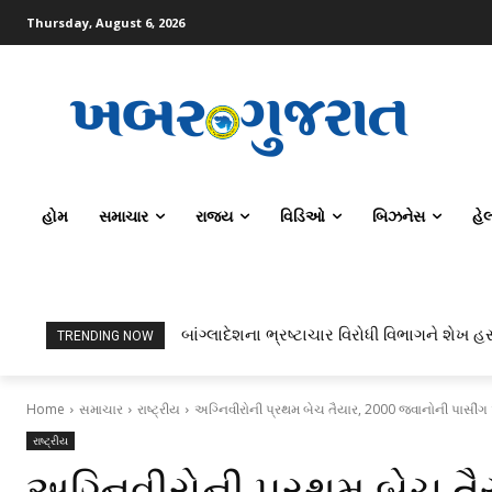
Thursday, August 6, 2026
હોમ
સમાચાર
રાજ્ય
વિડિઓ
બિઝનેસ
હે
બાંગ્લાદેશના ભ્રષ્ટાચાર વિરોધી વિભાગને શેખ હસ
TRENDING NOW
Home
સમાચાર
રાષ્ટ્રીય
અગ્નિવીરોની પ્રથમ બેચ તૈયાર, 2000 જવાનોની પાસીં
રાષ્ટ્રીય
અગ્નિવીરોની પ્રથમ બેચ તૈ