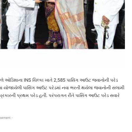
ાલે ઓડિશાના INS ચિલ્કા ખાતે 2,585 પાસિંગ આઉટ જવાનોની પરેડ
 આ યોજાયેલી પાસિંગ આઉટ પરેડમાં નવા ભરતી થયેલા જવાનોની સલામી
ા પ્રકારની પ્રથમ પરેડ હતી. પરંપરાગત રીતે પાસિંગ આઉટ પરેડ સવારે
isement -