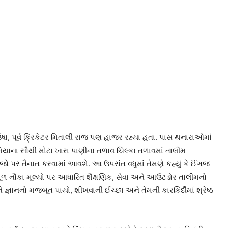
ષા, પૂર્વ ક્રિકેટર મિતાલી રાજ પણ હાજર રહ્યા હતા. પાસ થનારાઓમાં
યાના સૌથી મોટા ખારા પાણીના તળાવ ચિલ્કા તળાવમાં તાલીમ
ો પર તૈનાત કરવામાં આવશે. આ ઉપરાંત વધુમાં તેમણે કહ્યું કે ઈંગજ
ૂળ નૌકા મૂલ્યો પર આધારિત શૈક્ષણિક, સેવા અને આઉટડોર તાલીમનો
 જ્ઞાનનો મજબૂત પાયો, શીખવાની ઈચ્છા અને તેમની કારકિર્દીમાં શ્રેષ્ઠ