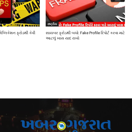
રાષ્ટ્રીય
એપ્લિકેશન ફ્રોડથી કેવી
સાયબર ફ્રોડથી બચો: Fake Profile રિપોર્ટ કરવા માટે
આટલું ખાસ યાદ રાખો