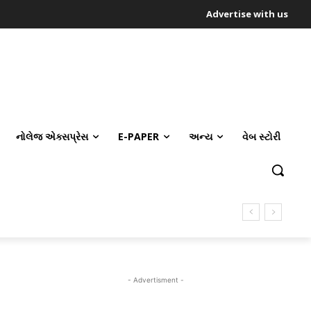
Advertise with us
નોલેજ એક્સપ્રેસ
E-PAPER
અન્ય
વેબ સ્ટોરી
- Advertisment -