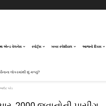
લ્થ એન્ડ વેલનેસ
સ્પોર્ટ્સ
ખબર સ્પેશીયલ
આજનો દિવસ
ીનાના લોકરમાંથી શું મળ્યું?
ગ આઉટ પરેડ
યાર, 2000 જવાનોની પાસીંગ