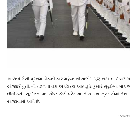
અગ્નિવીરોની પ્રથમ બેચની ચાર મહિનાની તાલીમ પૂર્ણ થયા બાદ ગઈક
યોજાઈ હતી. નૌકાદળના વડા એડમિરલ આર હરિ કુમારે સૂર્યાસ્ત બાદ
લીધી હતી. સૂર્યાસ્ત બાદ યોજાયેલી પરેડ ભારતીય સશસ્ત્ર દળોમાં તેન
યોજાવામાં આવે છે.
- Advert