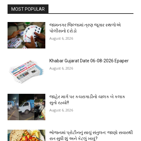
MOST POPULAR
જામનગર જિલ્લામાં ત્રણ જૂગાર સ્થળોએ
પોલીસનો દરોડો
August 6, 2026
Khabar Gujarat Date 06-08-2026 Epaper
August 6, 2026
જાહેર માર્ગ પર કચરાગાડીનો ચાલક બે કલાક
સુતો રહ્યો!!
August 6, 2026
ભોજનમાં પ્રોટીનનું સાચું સંતુલન: જાણો સવારથી
રાત સુધી શું અને કેટલું ખાવું?