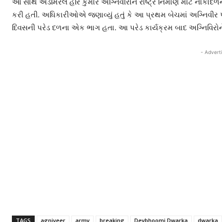
આ સાથે એડમિરલ હરિ કુમારે અગ્નિવીરોને રાષ્ટ્ર નિર્માણ માટે નૌકાદળ
કરી હતી. અધિકારીઓએ જણાવ્યું હતું કે આ પ્રથમ બેચમાં અગ્નિવીર પ
દિવસની પરેડ દળના એક ભાગ હતા. આ પરેડ કાર્યક્રમ બાદ અગ્નિવિરોન
- Advert
TAGS
agniveer
army
breaking
Devbhoomi Dwarka
dwarka