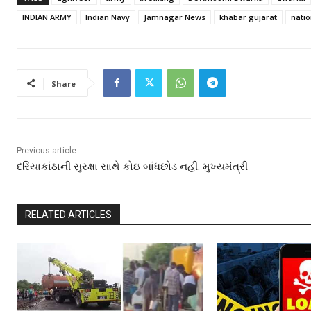
INDIAN ARMY
Indian Navy
Jamnagar News
khabar gujarat
natio
Share
Previous article
દરિયાકાંઠાની સુરક્ષા સાથે કોઇ બાંધછોડ નહીં: મુખ્યમંત્રી
RELATED ARTICLES