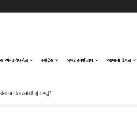
લ્થ એન્ડ વેલનેસ
સ્પોર્ટ્સ
ખબર સ્પેશીયલ
આજનો દિવસ
ીનાના લોકરમાંથી શું મળ્યું?