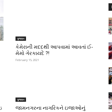
ગુજરાત
કેમેરાની મદદથી આપવામાં આવતાં ઈ-
મેમો ગેરકાયદે ?!
February 15, 2021
ગુજરાત
ઇ
જામનગરના નાગરિકને ઇજાઓનું