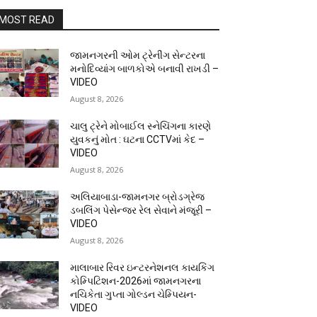
MOST READ
જામનગરની ઓમ ટ્રેનીંગ સેન્ટરના
મનોદિવ્યાંગ બાળકોએ બનાવી રાખડી –
VIDEO
August 8, 2026
ચાલુ ટ્રેને મોબાઈલ સ્નેચિંગના કારણે
યુવકનું મોત : ઘટના CCTVમાં કેદ –
VIDEO
August 8, 2026
અલિયાબાડા-જામનગર બ્રોડગ્રેજ
ડબલિંગ પેસેન્જર રેલ સેવાને મંજૂરી –
VIDEO
August 8, 2026
માલાબાર રિવર ઇન્ટરનેશનલ કાયકિંગ
કોમ્પિટિશન-2026માં જામનગરના
નચિકેતા ગુપ્તા ગોલ્ડન ચેમ્પિયન-
VIDEO