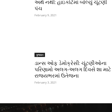
અર્થ નથી: હાઇકોર્ટમાં બોલ્યું ચૂંટણી
પંચ
February 9, 2021
ગુજરાત
ડાન્સ ઓફ ડેમોક્રેસી: ચૂંટણીઓના
પરિણામો અલગ-અલગ દિવસે શા માટે
રાજયભરમાં ઉતેજના
February 3, 2021