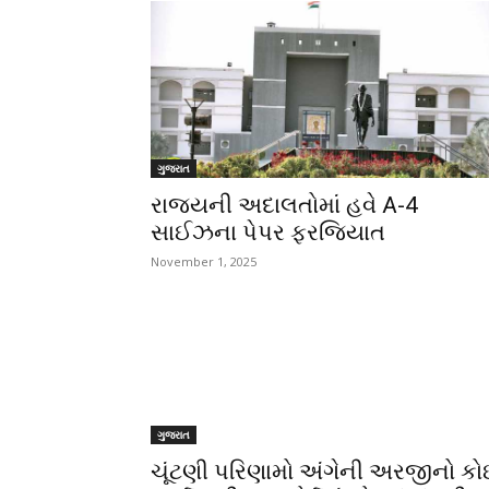
ગુજરાત
રાજ્યની અદાલતોમાં હવે A-4
સાઈઝના પેપર ફરજિયાત
November 1, 2025
ગુજરાત
ચૂંટણી પરિણામો અંગેની અરજીનો કો