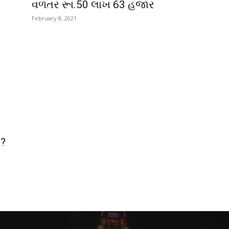
વળતર રૂા.50 લાખ 63 હજાર
February 8, 2021
 ?