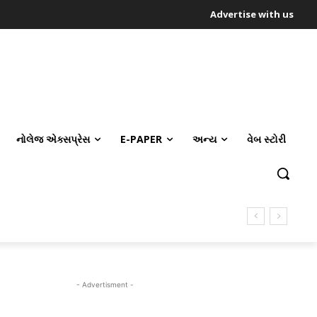
Advertise with us
નોલેજ એક્સપ્રેસ
E-PAPER
અન્ય
વેબ સ્ટોરી
- Advertisment -