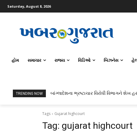
Saturday, August 8, 2026
હોમ
સમાચાર
રાજ્ય
વિડિઓ
બિઝનેસ
હે
બાંગ્લાદેશના ભ્રષ્ટાચાર વિરોધી વિભાગને શેખ હસ
TRENDING NOW
Tags
Gujarat highcourt
Tag:
gujarat highcourt