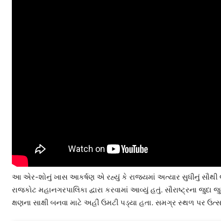
આ એર-શોનું ખાસ આકર્ષણ એ રહ્યું કે રાજ્યમાં અત્યાર સુધીનું સૌથી
રાજકોટ મહાનગરપાલિકા દ્વારા કરવામાં આવ્યું હતું. સૌરાષ્ટ્રના જ
ક્ષણના સાક્ષી બનવા માટે અહીં ઉમટી પડ્યા હતા. સમગ્ર સ્થળ પર ઉત