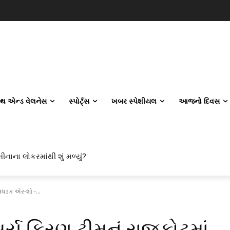
લ્થ એન્ડ વેલનેસ
સ્પોર્ટ્સ
ખબર સ્પેશીયલ
આજનો દિવસ
ીનાના લોકરમાંથી શું મળ્યું?
િલધડક એર-શો -...
ૂર્ય કિરણ ટીમનું રાજકોટમાં