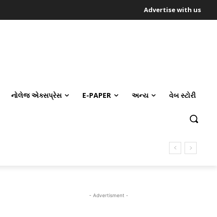
Advertise with us
નોલેજ એક્સપ્રેસ
E-PAPER
અન્ય
વેબ સ્ટોરી
- Advertisment -