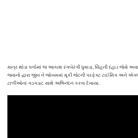
માત્ર થોડા પળોમાં જ આકાશ રંગબેરંગી ધુમાડા, સિંહની દહાડ જેવો અવાજ
જવાનો દ્વારા જીવ ને જોખમમાં મૂકી જેટની પરફેક્ટ ટાઈમિંગ અને એં
ટાળીઓનાં ગડગડાટ સાથે અભિનંદન કરતા દેખાયા.