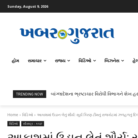
Sunday, August 9, 2026
હોમ
સમાચાર
રાજ્ય
વિડિઓ
બિઝનેસ
હે
બાંગ્લાદેશના ભ્રષ્ટાચાર વિરોધી વિભાગને શેખ હસ
TRENDING NOW
Home
વિડિઓ
આકાશમાં ઉડાન લેતું શૌર્ય: સૂર્ય કિરણ ટીમનું રાજકોટમાં ઝળહળતું દ
વિડિઓ
સૌરાષ્ટ્ર - કચ્છ
આકાશમાં ઉડાન લેતું શૌર્ય: સ