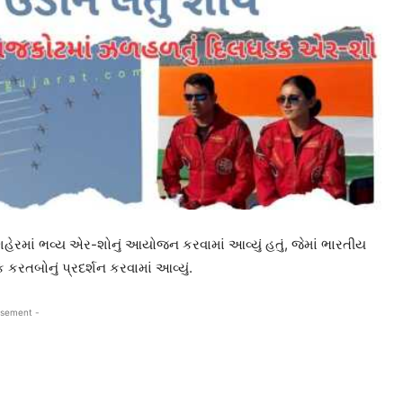
હેરમાં ભવ્ય એર-શોનું આયોજન કરવામાં આવ્યું હતું, જેમાં ભારતીય
 કરતબોનું પ્રદર્શન કરવામાં આવ્યું.
isement -