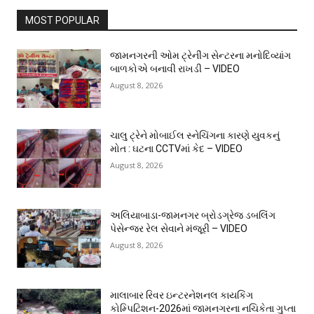
MOST POPULAR
જામનગરની ઓમ ટ્રેનીંગ સેન્ટરના મનોદિવ્યાંગ
બાળકોએ બનાવી રાખડી – VIDEO
August 8, 2026
ચાલુ ટ્રેને મોબાઈલ સ્નેચિંગના કારણે યુવકનું
મોત : ઘટના CCTVમાં કેદ – VIDEO
August 8, 2026
અલિયાબાડા-જામનગર બ્રોડગ્રેજ ડબલિંગ
પેસેન્જર રેલ સેવાને મંજૂરી – VIDEO
August 8, 2026
માલાબાર રિવર ઇન્ટરનેશનલ કાયકિંગ
કોમ્પિટિશન-2026માં જામનગરના નચિકેતા ગુપ્તા