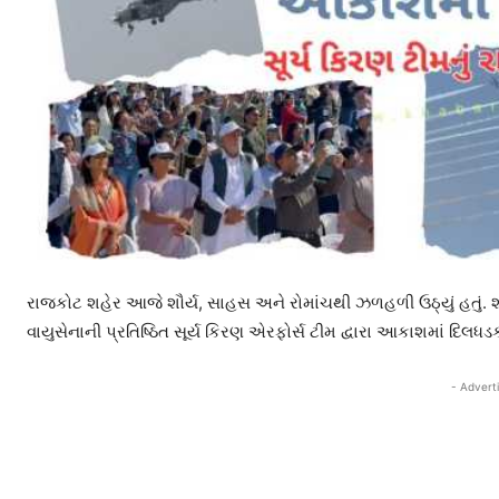
રાજકોટ શહેર આજે શૌર્ય, સાહસ અને રોમાંચથી ઝળહળી ઉઠ્યું હતું. શ
વાયુસેનાની પ્રતિષ્ઠિત સૂર્ય કિરણ એરફોર્સ ટીમ દ્વારા આકાશમાં દિલધડક
- Advert