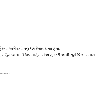
રના આગેવાનો પણ ઉપસ્થિત રહ્યા હતા.
 શાહ સહિત અનેક વિશિષ્ટ મહેમાનોએ હાજરી આપી સૂર્ય કિરણ ટીમના
isement -