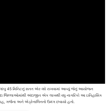
 લાંબુ 45 મિનિટનું સતત એર-શો રાખવામાં આવ્યું જેનું આયોજન
ુદા જુદા જિલ્લાઓમાંથી અંદાજીત એક લાખથી વધુ નાગરિકો આ ઇતિહાસિક
્સાહ, ગર્જના અને એડ્રેનાલિનનો ઉમંગ છવાયો હતો.