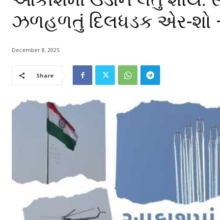
ઝળહળતું દિલધડક એર-શો 
December 8, 2025
Share