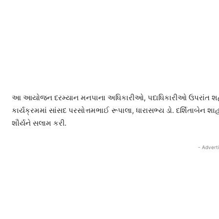
આ આયોજન દરમ્યાન મનપાના અધિકારીઓ, પદાધિકારીઓ ઉપરાંત શહે
કાર્યક્રમમાં સાંસદ પરસોત્તમભાઈ રૂપાલા, ધારાસભ્ય ડો. દર્શિતાબેન
શૌર્યને સલામ કરી.
- Advert