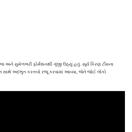
 અને સુમેળભરી ફોર્મેશનથી ગૂંજી ઉઠ્યું હતું. સૂર્ય કિરણ ટીમના
ગલ સાથે અદભુત કરતબો રજૂ કરવામાં આવ્યા, જેને જોઈ લોકો