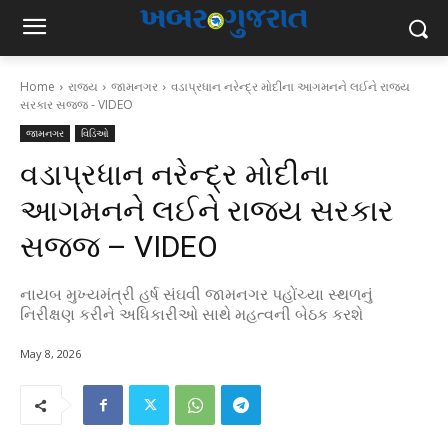
Home
રાજ્ય
જામનગર
વડાપ્રધાન નરેન્દ્ર મોદીના આગમનને લઈને રાજ્ય
સરકાર સજ્જ - VIDEO
જામનગર
વિડિઓ
વડાપ્રધાન નરેન્દ્ર મોદીના
આગમનને લઈને રાજ્ય સરકાર
સજ્જ – VIDEO
નાયબ મુખ્યમંત્રી હર્ષ સંઘવી જામનગર પહોંચ્યા સ્થળનું
નિરીક્ષણ કરીને અધિકારીઓ સાથે મહત્વની બેઠક કરશે
May 8, 2026