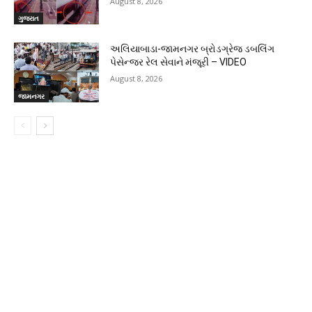
August 8, 2026
ગુજરાત
અલિયાબાડા-જામનગર બ્રોડગ્રેજ ડબલિંગ
પેસેન્જર રેલ સેવાને મંજૂરી – VIDEO
August 8, 2026
જામનગર