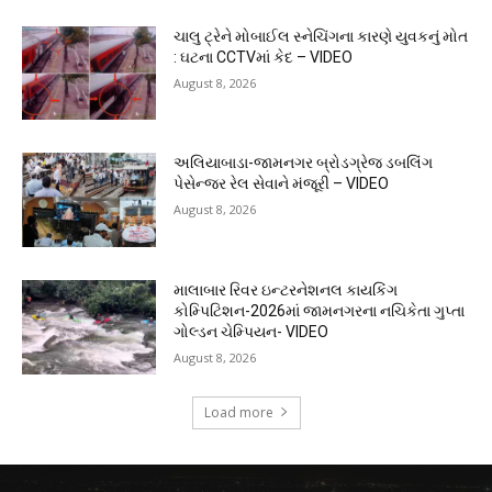
ચાલુ ટ્રેને મોબાઈલ સ્નેચિંગના કારણે યુવકનું મોત
: ઘટના CCTVમાં કેદ – VIDEO
August 8, 2026
અલિયાબાડા-જામનગર બ્રોડગ્રેજ ડબલિંગ
પેસેન્જર રેલ સેવાને મંજૂરી – VIDEO
August 8, 2026
માલાબાર રિવર ઇન્ટરનેશનલ કાયકિંગ
કોમ્પિટિશન-2026માં જામનગરના નચિકેતા ગુપ્તા
ગોલ્ડન ચેમ્પિયન- VIDEO
August 8, 2026
Load more