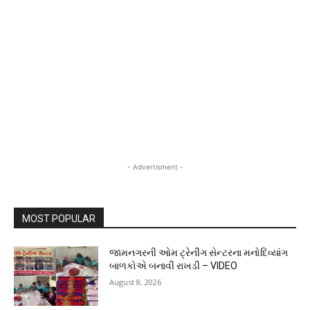
- Advertisment -
MOST POPULAR
જામનગરની ઓમ ટ્રેનીંગ સેન્ટરના મનોદિવ્યાંગ
બાળકોએ બનાવી રાખડી – VIDEO
August 8, 2026