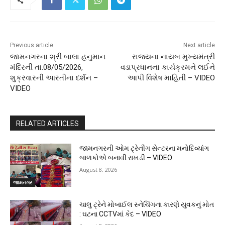
Previous article
Next article
જામનગરના શ્રી બાલા હનુમાન
રાજ્યના નાયબ મુખ્યમંત્રી
મંદિરની તા.08/05/2026,
વડાપ્રધાનના કાર્યક્રમને લઈને
શુક્રવારની આરતીના દર્શન –
આપી વિશેષ માહિતી – VIDEO
VIDEO
RELATED ARTICLES
જામનગરની ઓમ ટ્રેનીંગ સેન્ટરના મનોદિવ્યાંગ
બાળકોએ બનાવી રાખડી – VIDEO
August 8, 2026
જામનગર
ચાલુ ટ્રેને મોબાઈલ સ્નેચિંગના કારણે યુવકનું મોત
: ઘટના CCTVમાં કેદ – VIDEO