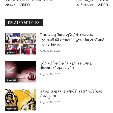
સજ્જ – VIDEO
પરિકલ્પના – VIDEO
RELATED ARTICLES
રિલાયન્સનું મિશન યુનિફોર્મઃ જામનગર –
જૂનાગઢની 63 શાળાના 11 હજાર વિદ્યાર્થીઓને
ગણવેશ વિતરણ
August 10, 2026
ગુજરાત
ડ્રીલ મશીનની સ્વીચ ચાલુ કરવા જતાં
વીજશોકથી યુવકનું મોત
August 10, 2026
જામનગર
તું મારા ઘરમાં કેમ દખલગીરી કરશ? કહી મિત્ર
ઉપર હુમલો
August 10, 2026
જામનગર