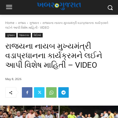
Home
રાજ્ય
ગુજરાત
રાજ્યના નાયબ મુખ્યમંત્રી વડાપ્રધાનના કાર્યક્રમને
લઈને આપી વિશેષ માહિતી - VIDEO
ગુજરાત
જામનગર
વિડિઓ
રાજ્યના નાયબ મુખ્યમંત્રી
વડાપ્રધાનના કાર્યક્રમને લઈને
આપી વિશેષ માહિતી – VIDEO
May 8, 2026