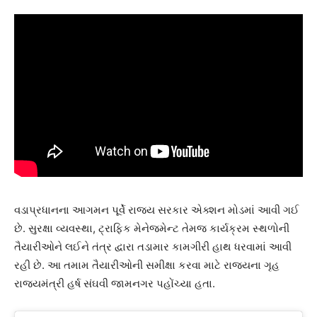
વડાપ્રધાનના આગમન પૂર્વે રાજ્ય સરકાર એક્શન મોડમાં આવી ગઈ
છે. સુરક્ષા વ્યવસ્થા, ટ્રાફિક મેનેજમેન્ટ તેમજ કાર્યક્રમ સ્થળોની
તૈયારીઓને લઈને તંત્ર દ્વારા તડામાર કામગીરી હાથ ધરવામાં આવી
રહી છે. આ તમામ તૈયારીઓની સમીક્ષા કરવા માટે રાજ્યના ગૃહ
રાજ્યમંત્રી હર્ષ સંઘવી જામનગર પહોંચ્યા હતા.