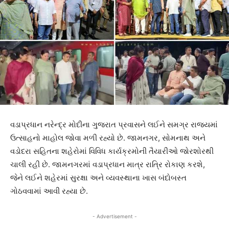
વડાપ્રધાન નરેન્દ્ર મોદીના ગુજરાત પ્રવાસને લઈને સમગ્ર રાજ્યમાં
ઉત્સાહનો માહોલ જોવા મળી રહ્યો છે. જામનગર, સોમનાથ અને
વડોદરા સહિતના શહેરોમાં વિવિધ કાર્યક્રમોની તૈયારીઓ જોરશોરથી
ચાલી રહી છે. જામનગરમાં વડાપ્રધાન માત્ર રાત્રિ રોકાણ કરશે,
જેને લઈને શહેરમાં સુરક્ષા અને વ્યવસ્થાના ખાસ બંદોબસ્ત
ગોઠવવામાં આવી રહ્યા છે.
- Advertisement -