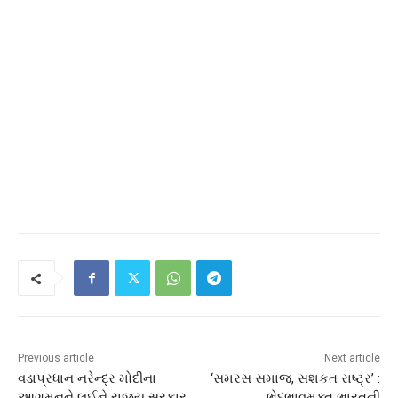
Previous article
Next article
વડાપ્રધાન નરેન્દ્ર મોદીના
‘સમરસ સમાજ, સશકત રાષ્ટ્ર’ :
આગમનને લઈને રાજ્ય સરકાર
ભેદભાવમુક્ત ભારતની