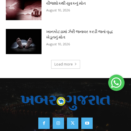
વીજશોકથી યુવકનું મોત
August 10, 2026
ખાનકોટડામાં ઝેરી જનાવર કરડી જતાં વૃદ્ધ
ખેડૂતનું મોત
August 10, 2026
Load more