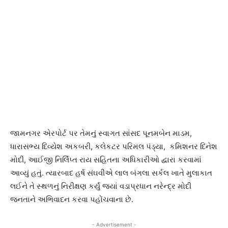
જામનગર એરપોર્ટ પર તેમનું સ્વાગત સાંસદ પૂનમબેન માડમ,
ધારાસભ્ય દિવ્યેશ અકબરી, કલેકટર પરિમલ પંડ્યા, કમિશનર દિનેશ
મોદી, આઈજી નિર્લિપ્ત રાય સહિતના અધિકારીઓ દ્વારા કરવામાં
આવ્યું હતું. ત્યારબાદ હર્ષ સંઘવીએ લાલ બંગલા સર્કલ ખાતે મુલાકાત
લઈને તે સ્થળનું નિરીક્ષણ કર્યું જ્યાં વડાપ્રધાન નરેન્દ્ર મોદી
જનતાને અભિવાદન કરવા પહોંચવાના છે.
- Advertisement -