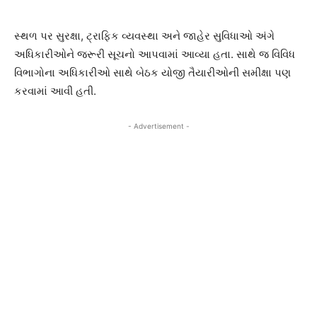
સ્થળ પર સુરક્ષા, ટ્રાફિક વ્યવસ્થા અને જાહેર સુવિધાઓ અંગે
અધિકારીઓને જરૂરી સૂચનો આપવામાં આવ્યા હતા. સાથે જ વિવિધ
વિભાગોના અધિકારીઓ સાથે બેઠક યોજી તૈયારીઓની સમીક્ષા પણ
કરવામાં આવી હતી.
- Advertisement -