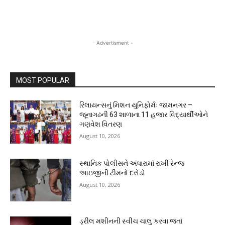
- Advertisment -
MOST POPULAR
રિલાયન્સનું મિશન યુનિફોર્મઃ જામનગર –
જૂનાગઢની 63 શાળાના 11 હજાર વિદ્યાર્થીઓને
ગણવેશ વિતરણ
August 10, 2026
સ્થાનિક પોલીસને અંધારામાં રાખી રેન્જ
આઇજીની ટીમનો દરોડો
August 10, 2026
ડ્રીલ મશીનની સ્વીચ ચાલુ કરવા જતાં