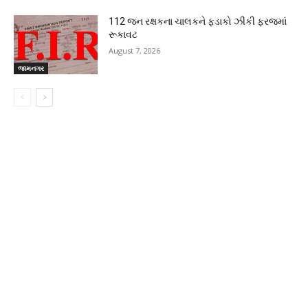
112 જન રક્ષકના ચાલકને ફડાકો ઝીંકી ફરજમાં
રૂકાવટ
August 7, 2026
જામનગર