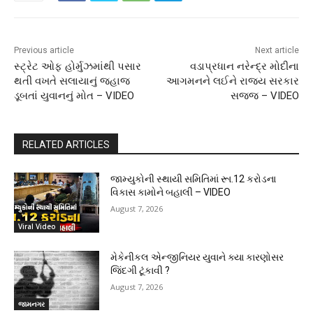
Previous article
Next article
સ્ટ્રેટ ઓફ હોર્મુઝમાંથી પસાર
વડાપ્રધાન નરેન્દ્ર મોદીના
થતી વખતે સલાયાનું જહાજ
આગમનને લઈને રાજ્ય સરકાર
ડૂબતાં યુવાનનું મોત – VIDEO
સજ્જ – VIDEO
RELATED ARTICLES
જામ્યુકોની સ્થાયી સમિતિમાં રૂા.12 કરોડના
વિકાસ કામોને બહાલી – VIDEO
August 7, 2026
Viral Video
મેકેનીકલ એન્જીનિયર યુવાને ક્યા કારણોસર
જિંદગી ટૂંકાવી ?
August 7, 2026
જામનગર