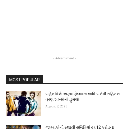
- Advertisment -
MOST POPULAR
બહેન વિશે અફવા ફેલાવતા ભાવિ બનેવી સહિતના
ત્રણ શખ્સોનો હુમલો
August 7, 2026
જામ્યુકોની સ્થાયી સમિતિમાં રૂા.12 કરોડના