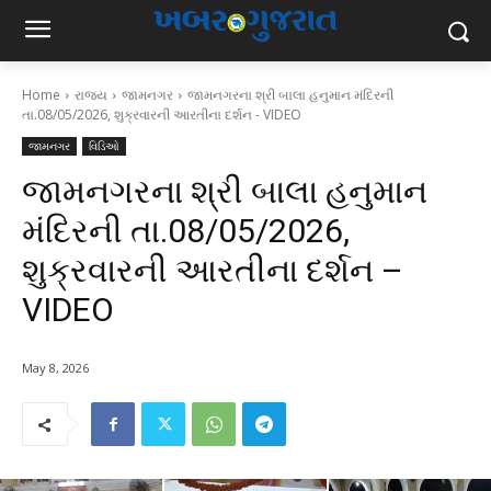
Home
રાજ્ય
જામનગર
જામનગરના શ્રી બાલા હનુમાન મંદિરની
તા.08/05/2026, શુક્રવારની આરતીના દર્શન - VIDEO
જામનગર
વિડિઓ
જામનગરના શ્રી બાલા હનુમાન
મંદિરની તા.08/05/2026,
શુક્રવારની આરતીના દર્શન –
VIDEO
May 8, 2026