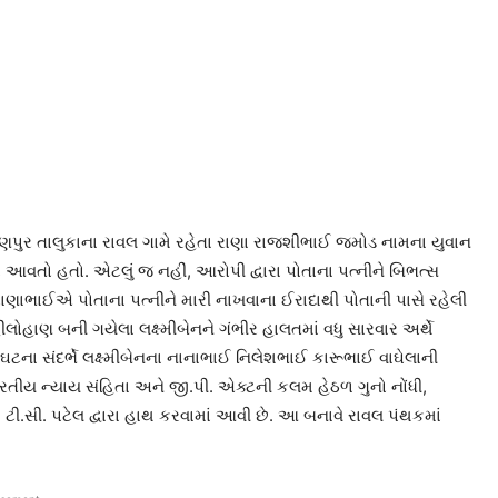
ુર તાલુકાના રાવલ ગામે રહેતા રાણા રાજશીભાઈ જમોડ નામના યુવાન
ાં આવતો હતો. એટલું જ નહીં, આરોપી દ્વારા પોતાના પત્નીને બિભત્સ
ણાભાઈએ પોતાના પત્નીને મારી નાખવાના ઈરાદાથી પોતાની પાસે રહેલી
લોહાણ બની ગયેલા લક્ષ્મીબેનને ગંભીર હાલતમાં વધુ સારવાર અર્થે
ટના સંદર્ભે લક્ષ્મીબેનના નાનાભાઈ નિલેશભાઈ કારૂભાઈ વાઘેલાની
તીય ન્યાય સંહિતા અને જી.પી. એક્ટની કલમ હેઠળ ગુનો નોંધી,
.સી. પટેલ દ્વારા હાથ કરવામાં આવી છે. આ બનાવે રાવલ પંથકમાં