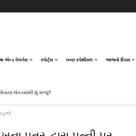
લ્થ એન્ડ વેલનેસ
સ્પોર્ટ્સ
ખબર સ્પેશીયલ
આજનો દિવસ
ીનાના લોકરમાંથી શું મળ્યું?
ણ હુમલો
ના પુત્ર દ્વારા પત્ની પર