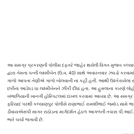
આ સમગ્ર પ્રકરણની પોલીસ દફતરે જાહેર થયેલી વિગત મુજબ કલ્યાણપ
દ્વારા તેમના પત્ની લક્ષ્મીબેન (ઉ.વ. 40) સાથે અવારનવાર ઝઘડો કરવામ
ગાળો આપતા તેણીએ ગાળો બોલવાની ના કહી હતી. આથી ઉશ્કેરાયેલા રા
છરીના આડેધડ ઘા લક્ષ્મીબેનને ઝીંકી દીધા હતા. આ હુમલાના કારણે લોહી
ખંભાળિયાની ખાનગી હોસ્પિટલમાં દાખલ કરવામાં આવ્યા છે. આ સમગ્ર ઘ
ફરિયાદ પરથી કલ્યાણપુર પોલીસે રાણાભાઈ રામશીભાઈ જમોડ સામે ભાર
ડીવાયએસપી સાગર રાઠોડના માર્ગદર્શન હેઠળ આગળની તપાસ પી.આઈ. ટી
ભારે ચર્ચા જગાવી છે.