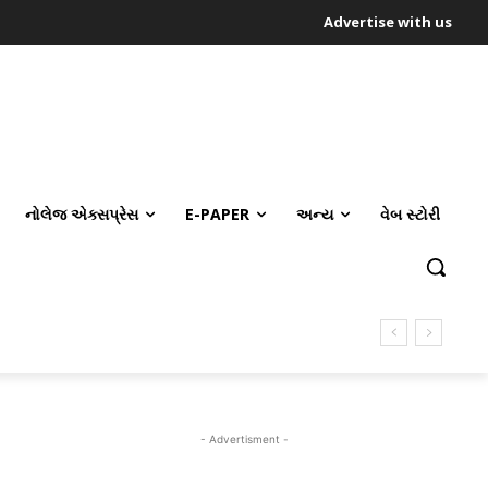
Advertise with us
નોલેજ એક્સપ્રેસ
E-PAPER
અન્ય
વેબ સ્ટોરી
- Advertisment -