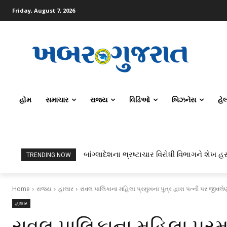
Friday, August 7, 2026
હોમ
સમાચાર
રાજ્ય
વિડિઓ
બિઝનેસ
હે
બાંગ્લાદેશના ભ્રષ્ટાચાર વિરોધી વિભાગને શેખ હસ
TRENDING NOW
Home
રાજ્ય
હાલાર
રાવલ પાલિકાના મહિલા પ્રમુખના પુત્ર દ્વારા પત્ની પર જીવલે
હાલાર
રાવલ પાલિકાના મહિલા પ્રમુખ