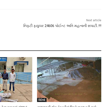
Next article
નિફટી ફ્યુચર 24606 પોઈન્ટ અતિ મહત્વની સપાટી..!!!
વિડિઓ