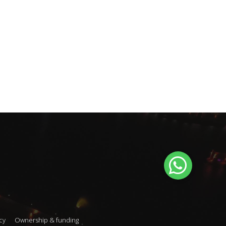
cy
Ownership & funding