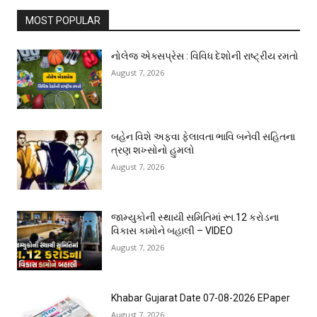
MOST POPULAR
નોલેજ એક્સપ્રેસ : વિવિધ દેશોની રાષ્ટ્રીય રમતો
August 7, 2026
બહેન વિશે અફવા ફેલાવતા ભાવિ બનેવી સહિતના
ત્રણ શખ્સોનો હુમલો
August 7, 2026
જામ્યુકોની સ્થાયી સમિતિમાં રૂા.12 કરોડના
વિકાસ કામોને બહાલી – VIDEO
August 7, 2026
Khabar Gujarat Date 07-08-2026 EPaper
August 7, 2026