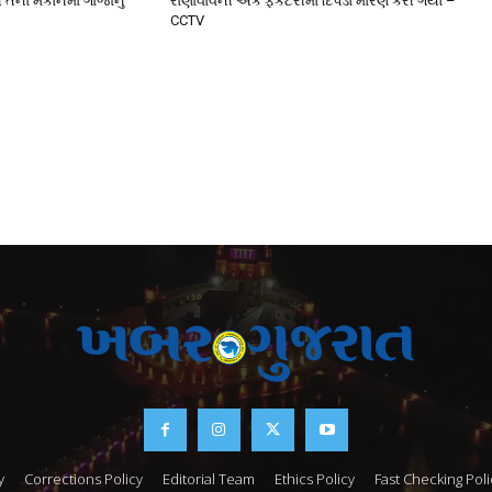
 તેના મકાનમાં ગાંજાનું
રાણાવાવની એક ફેકટરીમાં દિપડો મારણ કરી ગયો –
CCTV
y
Corrections Policy
Editorial Team
Ethics Policy
Fast Checking Poli