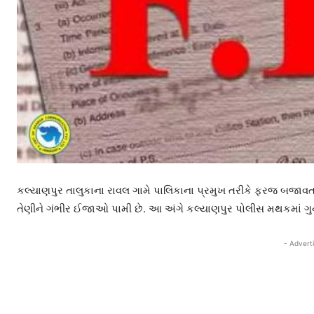
કલ્યાણપુર તાલુકાના રાવલ ગામે પાલિકાના પ્રમુખ તરીકે ફરજ બજાવતા 
તેણીને ગંભીર ઈજાઓ પામી છે. આ અંગે કલ્યાણપુર પોલીસ મથકમાં ગુનો
- Advert