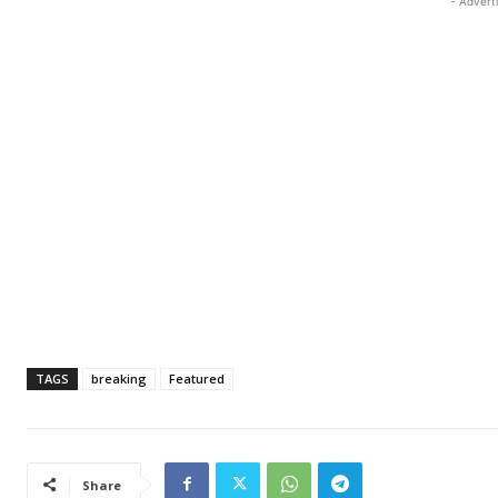
- Advert
TAGS
breaking
Featured
Share