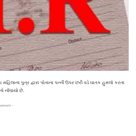
મહિલાના પુત્ર દ્વારા પોતાના પત્ની ઉપર છરી વડે ઘાતક હુમલો કરતા
 નોંધાયો છે.
isement -