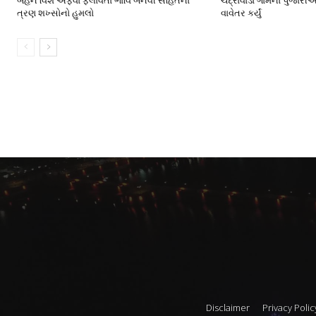
બહેન વિશે અફવા ફેલાવતા ભાવિ બનેવી સહિતના
ચંદ્રાવાડા ગામના પુજારીએ
ત્રણ શખ્સોનો હુમલો
વાવેતર કર્યું
Disclaimer
Privacy Polic