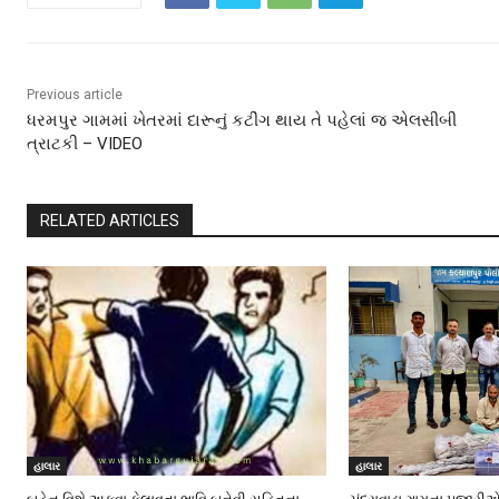
Previous article
ધરમપુર ગામમાં ખેતરમાં દારૂનું કટીંગ થાય તે પહેલાં જ એલસીબી
ત્રાટકી – VIDEO
RELATED ARTICLES
હાલાર
હાલાર