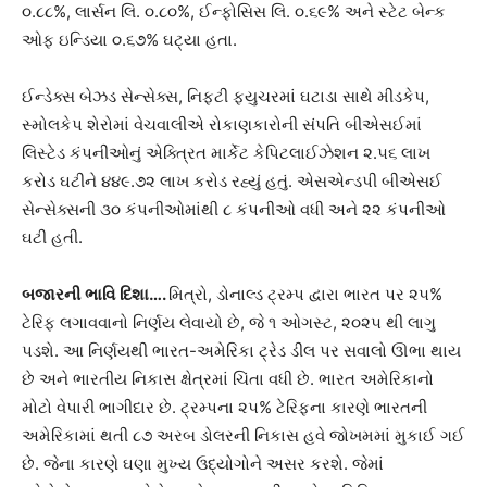
૦.૮૮%, લાર્સન લિ. ૦.૮૦%, ઈન્ફોસિસ લિ. ૦.૬૯% અને સ્ટેટ બેન્ક
ઓફ ઇન્ડિયા ૦.૬૭% ઘટ્યા હતા.
ઈન્ડેક્સ બેઝડ સેન્સેક્સ, નિફટી ફ્યુચરમાં ઘટાડા સાથે મીડકેપ,
સ્મોલકેપ શેરોમાં વેચવાલીએ રોકાણકારોની સંપતિ બીએસઈમાં
લિસ્ટેડ કંપનીઓનું એક્ત્રિત માર્કેટ કેપિટલાઈઝેશન ૨.૫૬ લાખ
કરોડ ઘટીને ૪૪૯.૭૨ લાખ કરોડ રહ્યું હતું. એસએન્ડપી બીએસઈ
સેન્સેક્સની ૩૦ કંપનીઓમાંથી ૮ કંપનીઓ વધી અને ૨૨ કંપનીઓ
ઘટી હતી.
બજારની
ભાવિ
દિશા
….
મિત્રો, ડોનાલ્ડ ટ્રમ્પ દ્વારા ભારત પર ૨૫%
ટેરિફ લગાવવાનો નિર્ણય લેવાયો છે, જે ૧ ઓગસ્ટ, ૨૦૨૫ થી લાગુ
પડશે. આ નિર્ણયથી ભારત-અમેરિકા ટ્રેડ ડીલ પર સવાલો ઊભા થાય
છે અને ભારતીય નિકાસ ક્ષેત્રમાં ચિંતા વધી છે. ભારત અમેરિકાનો
મોટો વેપારી ભાગીદાર છે. ટ્રમ્પના ૨૫% ટેરિફના કારણે ભારતની
અમેરિકામાં થતી ૮૭ અરબ ડોલરની નિકાસ હવે જોખમમાં મુકાઈ ગઈ
છે. જેના કારણે ઘણા મુખ્ય ઉદ્યોગોને અસર કરશે. જેમાં