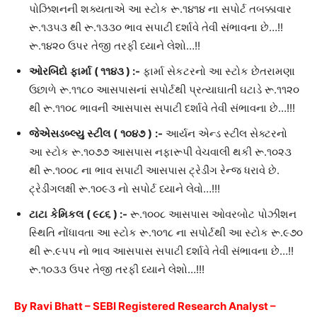
પોઝિશનની શક્યતાએ આ સ્ટોક રૂ.૧૪૧૪ ના સપોર્ટ તબક્કાવાર
રૂ.૧૩૫૩ થી રૂ.૧૩૩૦ ભાવ સપાટી દર્શાવે તેવી સંભાવના છે…!!
રૂ.૧૪૨૦ ઉપર તેજી તરફી ધ્યાને લેશો…!!
ઓરબિંદો
ફાર્મા
(
૧૧૪૩
) :-
ફાર્મા સેકટરનો આ સ્ટોક છેતરામણા
ઉછાળે રૂ.૧૧૮૦ આસપાસનાં સપોર્ટથી પ્રત્યાઘાતી ઘટાડે રૂ.૧૧૨૦
થી રૂ.૧૧૦૮ ભાવની આસપાસ સપાટી દર્શાવે તેવી સંભાવના છે…!!!
જેએસડબ્લ્યુ
સ્ટીલ
(
૧૦૪૭
)
:-
આર્યન એન્ડ સ્ટીલ સેક્ટરનો
આ સ્ટોક રૂ.૧૦૭૭ આસપાસ નફારૂપી વેચવાલી થકી રૂ.૧૦૨૩
થી રૂ.૧૦૦૮ ના ભાવ સપાટી આસપાસ ટ્રેડીંગ રેન્જ ધરાવે છે.
ટ્રેડીંગલક્ષી રૂ.૧૦૯૩ નો સપોર્ટ ધ્યાને લેવો…!!!
ટાટા
કેમિકલ
(
૯૮૬
) :-
રૂ.૧૦૦૮ આસપાસ ઓવરબોટ પોઝીશન
સ્થિતિ નોંધાવતા આ સ્ટોક રૂ.૧૦૧૮ ના સપોર્ટથી આ સ્ટોક રૂ.૯૭૦
થી રૂ.૯૫૫ નો ભાવ આસપાસ સપાટી દર્શાવે તેવી સંભાવના છે…!!
રૂ.૧૦૩૩ ઉપર તેજી તરફી ધ્યાને લેશો…!!!
By Ravi Bhatt – SEBI Registered Research Analyst –