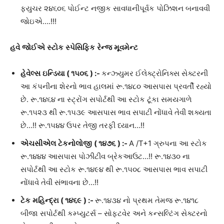
ફ્યુચર ૨૪૬૦૬ પોઈન્ટ નજીક સાવધાનીપૂર્વક પોઝિશન બનાવવી
જોઇએ….!!!
હવે
જોઈએ
સ્ટોક
સ્પેસિફિક
રેન્જ
મૂવમેન્ટ
હેવેલ્સ
ઇન્ડિયા
(
૧૫૦૬
) :-
કન્ઝ્યુમર ઈલેક્ટ્રોનિક્સ સેક્ટરની
આ કંપનીના શેરનો ભાવ હાલમાં રૂ.૧૪૮૦ આસપાસ પ્રવર્તી રહ્યો
છે. રૂ.૧૪૬૪ ના સ્ટ્રોંગ સપોર્ટથી આ સ્ટોક ટૂંકા સમયગાળે
રૂ.૧૫૨૩ થી રૂ.૧૫૩૯ આસપાસ ભાવ સપાટી નોંધાવે તેવી શક્યતા
છે…!! રૂ.૧૫૪૪ ઉપર તેજી તરફી ધ્યાન…!!
એચસીએલ
ટેકનોલોજી
(
૧૪૭૬
) :-
A /T+1 ગ્રુપના આ સ્ટોક
રૂ.૧૪૪૪ આસપાસ પોઝીટીવ બ્રેકઆઉટ…!! રૂ.૧૪૩૦ ના
સપોર્ટથી આ સ્ટોક રૂ.૧૪૯૪ થી રૂ.૧૫૦૮ આસપાસ ભાવ સપાટી
નોંધાવે તેવી સંભાવના છે…!!
ટેક
મહિન્દ્રા
(
૧૪૬૯
) :-
રૂ.૧૪૩૪ નો પ્રથમ તેમજ રૂ.૧૪૧૮
બીજા સપોર્ટથી કમ્પ્યુટર્સ – સોફ્ટવેર અને કન્સલ્ટિંગ સેક્ટરનો