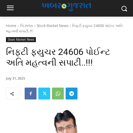
Home
બિઝનેસ
Stock Market News
નિફટી ફ્યુચર 24606 પોઈન્ટ અતિ
મહત્વની સપાટી..!!!
Stock Market News
નિફટી ફ્યુચર 24606 પોઈન્ટ
અતિ મહત્વની સપાટી..!!!
July 31, 2025