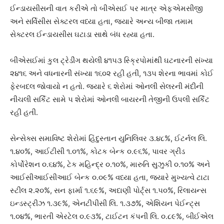
ઈન્ડાયસીસની વાત કરીએ તો બીએસઈ પર માત્ર એફએમસીજી
અને સર્વિસીસ સેક્ટરલ વધ્યા હતા, જયારે અન્ય બીજા તમામ
સેક્ટરલ ઈન્ડાયસીસ ઘટાડા સાથે બંધ રહ્યા હતા.
બીએસઈમાં કુલ ટ્રેડીંગ થયેલી ૪૧૫૩ સ્ક્રિપોમાંથી ઘટનારની સંખ્યા
૨૪૧૬ અને વધનારની સંખ્યા ૧૬૦૨ રહી હતી, ૧૩૫ શેરના ભાવમાં કોઈ
ફેરબદલ જોવાયો ન હતો. જ્યારે ૬ શેરોમાં ઓનલી સેલરની મંદીની
નીચલી સર્કિટ સામે ૫ શેરોમાં ઓનલી બાયરની તેજીની ઉપલી સર્કિટ
રહી હતી.
સેન્સેક્સ સમાવિષ્ટ શેરોમાં હિંદુસ્તાન યુનિલિવર ૩.૪૮%, ઈટર્નલ લિ.
૧.૪૦%, આઈટીસી ૧.૦૧%, કોટક બેન્ક ૦.૯૬%, પાવર ગ્રીડ
કોર્પોરેશન ૦.૬૪%, ટેક મહિન્દ્ર ૦.૧૦%, મારુતિ સુઝુકી ૦.૧૦% અને
આઈસીઆઈસીઆઈ બેન્ક ૦.૦૯% વધ્યા હતા, જ્યારે મુખ્યત્વે ટાટા
સ્ટીલ ૨.૨૦%, સન ફાર્મા ૧.૬૯%, અદાણી પોર્ટ્સ ૧.૫૦%, રિલાયન્સ
ઇન્ડસ્ટ્રીઝ ૧.૩૯%, એનટીપીસી લિ. ૧.૩૭%, એશિયન પેઈન્ટ્સ
૧.૦૪%, ભારતી એરટેલ ૦.૯૩%, ટાઈટન કંપની લિ. ૦.૮૯%, બીઈએલ