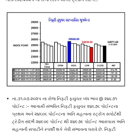
તા.૩૧.૦૭.૨૦૨૫ ના રોજ નિફટી ફ્યુચર બંધ ભાવ @ ૨૪૮૭૧
પોઈન્ટ :- આગામી સંભવિત નિફ્ટી ફ્યુચર ૨૪૬૭૬ પોઈન્ટના
પ્રથમ અને ૨૪૬૦૬ પોઈન્ટના અતિ મહત્વના સ્ટ્રોંગ સપોર્ટથી
ટ્રેડીંગ સંદર્ભે ૨૪૯૦૯ પોઈન્ટ થી ૨૪૯૭૯ પોઈન્ટ આસપાસ અતિ
મહત્વની સપાટીને સ્પર્શી શકે તેવી સંભાવના ધરાવે છે. નિફ્ટી