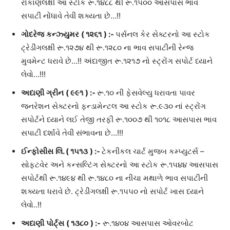
રોકાણલક્ષી આ સ્ટોક રૂ.૧૪૮૮ થી રૂ.૧૫૦૦ આસપાસ ભાવ
સપાટી નોંધાવે તેવી શક્યતા છે…!!
ગોદરેજ
કન્ઝ્યુમર
(
૧૨૬૧
) :-
પર્સનલ કેર સેક્ટરનો આ સ્ટોક
ટ્રેડીંગલક્ષી રૂ.૧૨૭૪ થી રૂ.૧૨૮૦ ના ભાવ સપાટીની રેન્જ
મુવમેન્ટ ધરાવે છે…!! અંદાજીત રૂ.૧૨૧૭ નો સ્ટ્રોંગ સપોર્ટ ધ્યાને
લેવો…!!!
અદાણી
ગ્રીન
(
૯૯૧
) :-
રૂ.૧૦ ની ફેસવેલ્યુ ધરાવતા પાવર
જનરેશન સેક્ટરનો ફન્ડામેન્ટલ આ સ્ટોક રૂ.૯૩૦ નાં સ્ટ્રોંગ
સપોર્ટને ધ્યાને લઈ તેજી તરફી રૂ.૧૦૦૭ થી ૧૦૧૮ આસપાસ ભાવ
સપાટી દર્શાવે તેવી સંભાવના છે…!!!
ઈન્ફોસીસ
લિ
.
(
૧૫૧૩
) :-
ટેકનીકલ ચાર્ટ મુજબ કમ્પ્યુટર્સ –
સોફ્ટવેર અને કન્સલ્ટિંગ સેક્ટરનો આ સ્ટોક રૂ.૧૫૪૪ આસપાસ
સપોર્ટથી રૂ.૧૪૯૪ થી રૂ.૧૪૮૦ ના નીચા મથાળે ભાવ સપાટીની
શક્યતા ધરાવે છે. ટ્રેડીંગલક્ષી રૂ.૧૫૫૦ નો સપોર્ટ ખાસ ધ્યાને
લેવો..!!
અદાણી
પોર્ટ્સ
(
૧૩૮૦
) :-
રૂ.૧૪૦૪ આસપાસ ઓવરબોટ