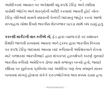
અમેરિકામાં આયાત પર અપેક્ષાથી વધુ ૨૫% ટેરિફ અને રશીયા
પાસેથી ઓઈલ અને શસ્ત્રોની ખરીદી કરવામાં આવતી હોઈ નોન-
ટેરિફ બેરિઅર્સ મામલે વધારાની પેનલ્ટી લાદવાનું જાહેર કરતાં આજે
સપ્તાહના ચોથા દિવસે ભારતીય શેરબજાર ઘટાડા સાથે બંધ રહ્યું હતું.
કરન્સી
માર્કેટની
વાત
કરીએ
તો
,
ફેડ દ્વારા વ્યાજ દરો પર યથાવત
સ્થિતિ જાળવી રાખવામાં આવતા અને ટ્રમ્પ દ્વારા ભારતીય નિકાસ
પર ૨૫% ટેરિફ લાદવામાં આવ્યા બાદ રૂપિયાની અસ્થિરતાને રોકવા
માટે બજારમાં આરબીઆઈ દ્વારા શંકાસ્પદ હસ્તક્ષેપને કારણે ગુરુવારે
ભારતીય રૂપિયો અમેરિકન ડોલર સામે મજબૂત બન્યો હતો, જયારે
રશિયા પર યુરોપના પ્રતિબંધ બાદ અમેરિકા પણ તેના વલણને સખત
બનાવવા માંગતું હોવાના સંકેતે ક્રુડઓઈલના ભાવ મક્કમ રહ્યા હતા.
- Advertisement -