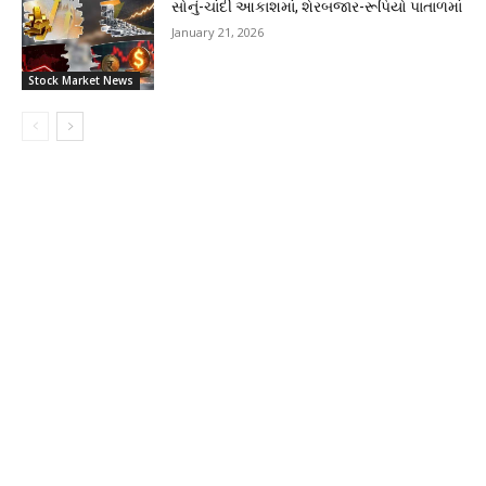
સોનું-ચાંદી આકાશમાં, શેરબજાર-રૂપિયો પાતાળમાં
January 21, 2026
Stock Market News