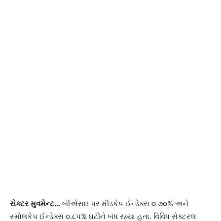
સેક્ટર
મુવમેન્ટ
…
બીએસઇ પર મીડકેપ ઈન્ડેક્સ ૦.૭૦% અને
સ્મોલકેપ ઈન્ડેક્સ ૦.૮૫% ઘટીને બંધ રહ્યા હતા. વિવિધ સેક્ટરલ