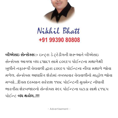
બીએસઇ
સેન્સેક્સ
:-
ઇન્ટ્રા ડે ટ્રેડીંગની શરૂઆતે બીએસઇ
સેન્સેક્સ આગલા બંધ ૮૧૪૮૧ સામે ૮૦૬૯૫ પોઈન્ટના મથાળેથી
ખુલીને નફારૂપી વેચવાલી દ્વારા ૮૦૬૯૫ પોઈન્ટના નીચા મથાળે જોવા
મળેલ. સેન્સેક્સ આધારિત શેરોમાં તબક્કાવાર વેચવાલીનો માહોલ જોવા
મળ્યો…દિવસ દરમ્યાન સરેરાશ ૧૧૦૮ પોઈન્ટની મુવમેન્ટ નોંધાવી
ભારતીય શેરબજારનો સેન્સેક્સ ૨૯૬ પોઈન્ટના ઘટાડા સાથે ૮૧૧૮૫
પોઈન્ટ
બંધ
થયેલ
..!!!
- Advertisement -