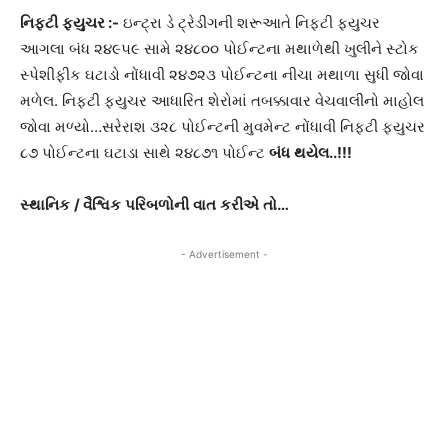
નિફ્ટી
ફ્યુચર
:-
ઇન્ટ્રા ડે ટ્રેડીંગની શરૂઆતે નિફ્ટી ફ્યુચર
આગલા બંધ ૨૪૯૫૯ સામે ૨૪૮૦૦ પોઈન્ટના મથાળેથી ખુલીને સ્ટોક
સ્પેશીફીક ઘટાડો નોંધાવી ૨૪૭૨૩ પોઈન્ટના નીચા મથાળા સુધી જોવા
મળેલ. નિફ્ટી ફ્યુચર આધારિત શેરોમાં તબક્કાવાર વેચવાલીનો માહોલ
જોવા મળ્યો…સરેરાશ ૩૨૮ પોઈન્ટની મુવમેન્ટ નોંધાવી નિફ્ટી ફ્યુચર
૮૭ પોઈન્ટના ઘટાડા સાથે ૨૪૮૭૧ પોઈન્ટ
બંધ
થયેલ
..!!!
સ્થાનિક
/
વૈશ્વિક
પરિબળોની
વાત
કરીએ
તો
…
- Advertisement -