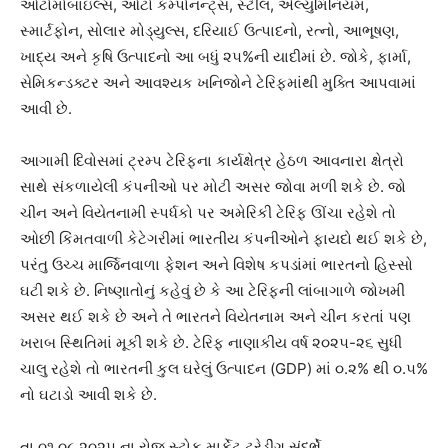
ઓટોમોબાઇલ્સ, ઓટો કમ્પોનન્ટ્સ, સ્ટીલ, એલ્યુમિનિયમ,
સ્માર્ટફોન, સોલાર મોડ્યુલ્સ, દરિયાઈ ઉત્પાદનો, રત્નો, આભૂષણ,
ખાદ્ય અને કૃષિ ઉત્પાદનો આ બધું ૨૫%ની યાદીમાં છે. જોકે, ફાર્મા,
સેમિકન્ડક્ટર અને આવશ્યક ખનિજોને ટેરિફમાંથી મુક્તિ આપવામાં
આવી છે.
આગામી દિવોસમાં ટ્રમ્પ ટેરિફના કાર્યક્ષેત્ર હેઠળ આવનારા ક્ષેત્રો
સાથે સંકળાયેલી કંપનીઓ પર મોટી અસર જોવા મળી શકે છે. જો
ચીન અને વિયેતનામી સ્પર્ધકો પર અમેરિકી ટેરિફ ઊંચા રહેશે તો
ઓછી કિંમતવાળી કેટેગરીમાં ભારતીય કંપનીઓને ફાયદો થઈ શકે છે,
પરંતુ ઉચ્ચ માર્જિનવાળા ફેશન અને વિશેષ કપડાંમાં ભારતનો હિસ્સો
ઘટી શકે છે. નિષ્ણાતોનું કહેવું છે કે આ ટેરિફની લાંબાગાળે જોખમી
અસર થઈ શકે છે અને તે ભારતને વિયેતનામ અને ચીન કરતાં પણ
ખરાબ સ્થિતિમાં મૂકી શકે છે. ટેરિફ નાણાકીય વર્ષ ૨૦૨૫-૨૬ સુધી
ચાલુ રહેશે તો ભારતની કુલ ઘરેલું ઉત્પાદન (GDP) માં ૦.૨% થી ૦.૫%
નો ઘટાડો આવી શકે છે.
તા.૦૧.૦૮.૨૦૨૫ ના રોજ સ્ટોક માર્કેટ ટ્રેડીંગ સંદર્ભે…