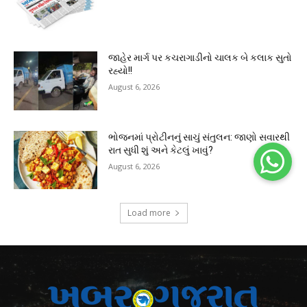
જાહેર માર્ગ પર કચરાગાડીનો ચાલક બે કલાક સુતો
રહ્યો!!
August 6, 2026
ભોજનમાં પ્રોટીનનું સાચું સંતુલન: જાણો સવારથી
રાત સુધી શું અને કેટલું ખાવું?
August 6, 2026
Load more