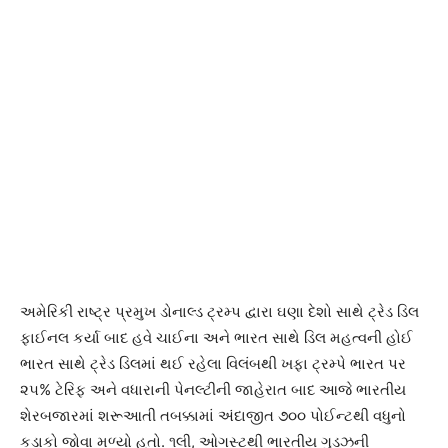
અમેરિકી રાષ્ટ્ર પ્રમુખ ડોનાલ્ડ ટ્રમ્પ દ્વારા ઘણા દેશો સાથે ટ્રેડ ડિલ
ફાઈનલ કર્યા બાદ હવે ચાઈના અને ભારત સાથે ડિલ મહત્વની હોઈ
ભારત સાથે ટ્રેડ ડિલમાં થઈ રહેલા વિલંબથી ખફા ટ્રમ્પે ભારત પર
૨૫% ટેરિફ અને વધારાની પેનલ્ટીની જાહેરાત બાદ આજે ભારતીય
શેરબજારમાં શરૂઆતી તબક્કામાં અંદાજીત ૭૦૦ પોઈન્ટથી વધુનો
કડાકો જોવા મળ્યો હતો. ૧લી, ઓગસ્ટથી ભારતીય ગુડઝની