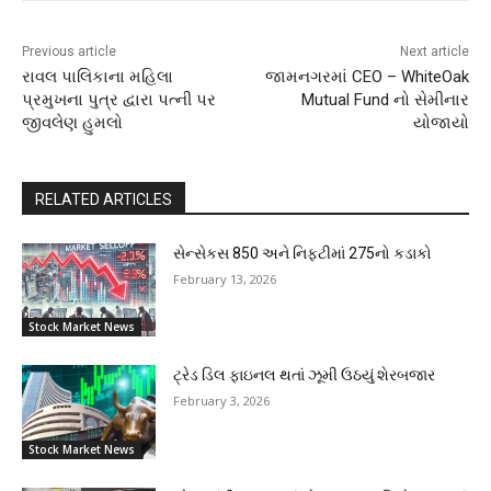
Previous article
Next article
રાવલ પાલિકાના મહિલા
જામનગરમાં CEO – WhiteOak
પ્રમુખના પુત્ર દ્વારા પત્ની પર
Mutual Fund નો સેમીનાર
જીવલેણ હુમલો
યોજાયો
RELATED ARTICLES
સેન્સેકસ 850 અને નિફટીમાં 275નો કડાકો
February 13, 2026
Stock Market News
ટ્રેડ ડિલ ફાઇનલ થતાં ઝૂમી ઉઠયું શેરબજાર
February 3, 2026
Stock Market News