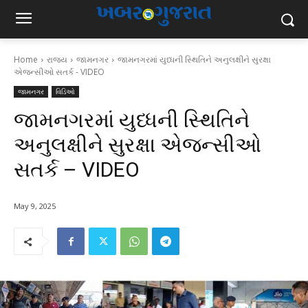
Home
રાજ્ય
જામનગર
જામનગરમાં યુધ્ધની સ્થિતિને અનુલક્ષીને સુરક્ષા
એજન્સીઓ સતર્ક - VIDEO
જામનગર
વિડિઓ
જામનગરમાં યુધ્ધની સ્થિતિને
અનુલક્ષીને સુરક્ષા એજન્સીઓ
સતર્ક – VIDEO
May 9, 2025