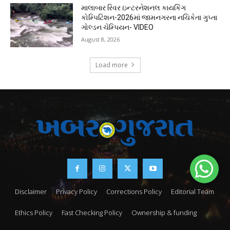
માલાબાર રિવર ઇન્ટરનેશનલ કાયકિંગ
કોમ્પિટિશન-2026માં જામનગરના નચિકેતા ગુપ્તા
ગોલ્ડન ચેમ્પિયન- VIDEO
August 8, 2026
Load more
Disclaimer
Privacy Policy
Corrections Policy
Editorial Team
Ethics Policy
Fast Checking Policy
Ownership & funding