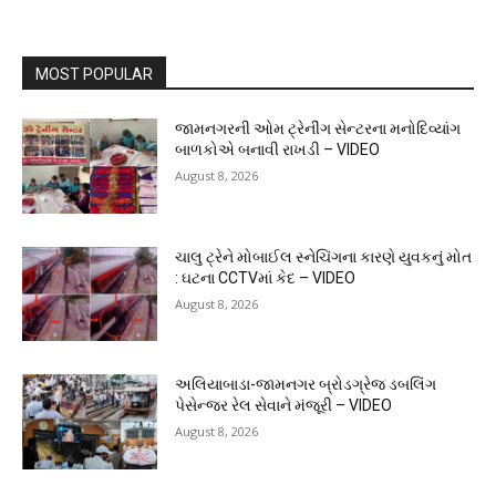
MOST POPULAR
જામનગરની ઓમ ટ્રેનીંગ સેન્ટરના મનોદિવ્યાંગ
બાળકોએ બનાવી રાખડી – VIDEO
August 8, 2026
ચાલુ ટ્રેને મોબાઈલ સ્નેચિંગના કારણે યુવકનું મોત
: ઘટના CCTVમાં કેદ – VIDEO
August 8, 2026
અલિયાબાડા-જામનગર બ્રોડગ્રેજ ડબલિંગ
પેસેન્જર રેલ સેવાને મંજૂરી – VIDEO
August 8, 2026