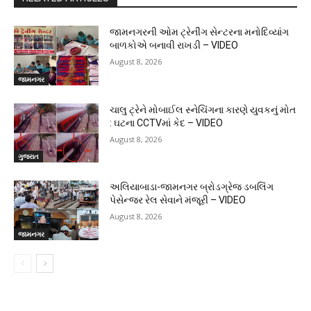
જામનગરની ઓમ ટ્રેનીંગ સેન્ટરના મનોદિવ્યાંગ
બાળકોએ બનાવી રાખડી – VIDEO
August 8, 2026
જામનગર
ચાલુ ટ્રેને મોબાઈલ સ્નેચિંગના કારણે યુવકનું મોત
: ઘટના CCTVમાં કેદ – VIDEO
August 8, 2026
ગુજરાત
અલિયાબાડા-જામનગર બ્રોડગ્રેજ ડબલિંગ
પેસેન્જર રેલ સેવાને મંજૂરી – VIDEO
August 8, 2026
જામનગર