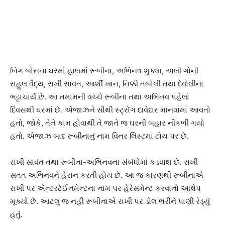
બિગ બોસના ઘરમાં હાલમાં રૂબીના, અભિનવ શુક્લા, અલી ગોની
રાહુલ વૈદ્ય, રાખી સાવંત, આર્શી ખાન, નિક્કી તંબોલી તથા દેવોલીના
ભટ્ટાચાર્ય છે. આ તમામની વચ્ચે રૂબીના તથા અભિનવ પહેલાં
દિવસથી ઘરમાં છે. એજાઝને સૌથી સ્ટ્રોંગ દાવેદાર માનવામાં આવતો
હતો, જોકે, તેને કામ હોવાથી તે જાતે જ ઘરની બહાર નીકળી ગયો
હતો. એજાઝ બાદ રૂબીનાનું નામ વિનર લિસ્ટમાં ટોચ પર છે.
રાખી સાવંત તથા રૂબીના-અભિનવના સંબંધોમાં કડવાશ છે. રાખી
સતત અભિનવને હેરાન કરતી હોય છે. આ જ કારણથી રૂબીનાએ
રાખી પર એન્ટરટેઈનમેન્ટના નામ પર હેરેસમેન્ટ કરવાનો આક્ષેપ
મૂક્યો છે. આટલું જ નહીં રૂબીનાએ રાખી પર ડોલ ભરીને પાણી રેડ્યું
હતું.