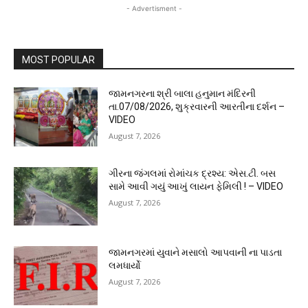
- Advertisment -
MOST POPULAR
જામનગરના શ્રી બાલા હનુમાન મંદિરની
તા.07/08/2026, શુક્રવારની આરતીના દર્શન –
VIDEO
August 7, 2026
ગીરના જંગલમાં રોમાંચક દ્રશ્ય: એસ.ટી. બસ
સામે આવી ગયું આખું લાયન ફેમિલી ! – VIDEO
August 7, 2026
જામનગરમાં યુવાને મસાલો આપવાની ના પાડતા
લમધાર્યો
August 7, 2026