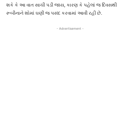
શકે કે આ વાત સાચી પડી જાય, કારણ કે પહેલાં જ દિવસથી
રૂબીનાને શોમાં ઘણી જ પસંદ કરવામાં આવી રહી છે.
- Advertisement -