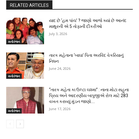
RELATED ARTICLES
યાદ છે ‘હમ પાંચ’ ? જાણો આજે ક્યાં છે આનંદ
માથુરની એ 5 તોફાની દીકરીઓ
July 3, 2026
મનોરંજન
તારક મહેતાના ‘બાઘા’ પિતા અરવિંદ વેકરિયાનું
નિધન
June 24, 2026
મનોરંજન
“તારક મહેતા કા ઉલ્ટા ચશ્મા” : નાના મોટા સહુના
પ્રિય અને આદરણીય બાપુજીએ રોલ માટે 283
વખત કરાવ્યું મુંડન જાણો….
June 17, 2026
મનોરંજન