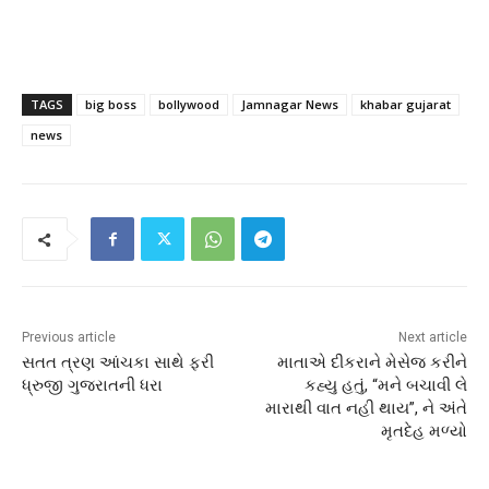
TAGS
big boss
bollywood
Jamnagar News
khabar gujarat
news
Previous article
Next article
સતત ત્રણ આંચકા સાથે ફરી
માતાએ દીકરાને મેસેજ કરીને
ધ્રુજી ગુજરાતની ધરા
કહ્યુ હતું, “મને બચાવી લે
મારાથી વાત નહી થાય”, ને અંતે
મૃતદેહ મળ્યો